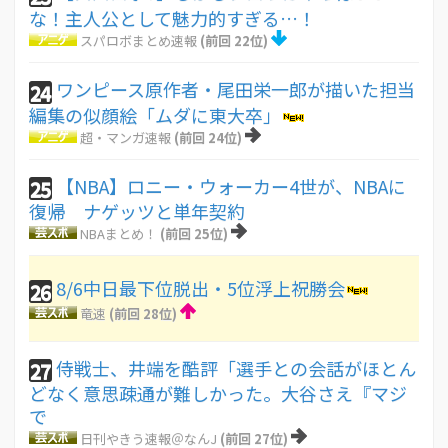
な！主人公として魅力的すぎる…！
スパロボまとめ速報
(前回 22位)
ワンピース原作者・尾田栄一郎が描いた担当
24
編集の似顔絵「ムダに東大卒」
超・マンガ速報
(前回 24位)
【NBA】ロニー・ウォーカー4世が、NBAに
25
復帰 ナゲッツと単年契約
NBAまとめ！
(前回 25位)
8/6中日最下位脱出・5位浮上祝勝会
26
竜速
(前回 28位)
侍戦士、井端を酷評「選手との会話がほとん
27
どなく意思疎通が難しかった。大谷さえ『マジ
で
日刊やきう速報＠なんJ
(前回 27位)