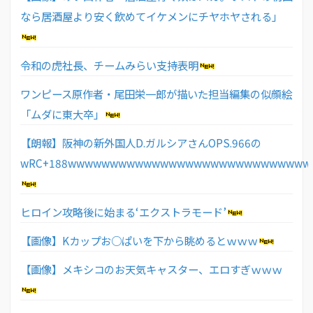
なら居酒屋より安く飲めてイケメンにチヤホヤされる」
令和の虎社長、チームみらい支持表明
ワンピース原作者・尾田栄一郎が描いた担当編集の似顔絵
「ムダに東大卒」
【朗報】阪神の新外国人D.ガルシアさんOPS.966の
wRC+188wwwwwwwwwwwwwwwwwwwwwwwwwwwww
ヒロイン攻略後に始まる‘エクストラモード’
【画像】Kカップお○ぱいを下から眺めるとｗｗｗ
【画像】メキシコのお天気キャスター、エロすぎｗｗｗ