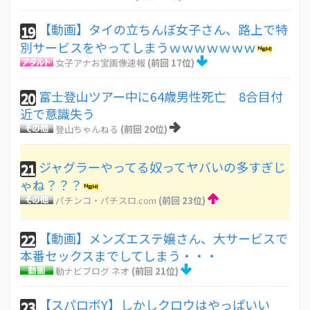
【動画】タイの立ちんぼ女子さん、路上で特
19
別サービスをやってしまうｗｗｗｗｗｗｗ
女子アナお宝画像速報
(前回 17位)
富士登山ツアー中に64歳男性死亡 8合目付
20
近で意識失う
登山ちゃんねる
(前回 20位)
ジャグラーやってる奴ってヤバいの多すぎじ
21
ゃね？？？
パチンコ・パチスロ.com
(前回 23位)
【動画】メンズエステ嬢さん、大サービスで
22
本番セックスまでしてしまう・・・
動ナビブログ ネオ
(前回 21位)
【スパロボY】しかしクロウはやっぱいい
23