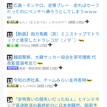
広島・モンテロ、怠慢プレー 走ればセーフ
10
だったのにベンチへ帰ろうとしてしまうｗｗｗ
ｗ
なんJ（まとめては）いかんのか？
(前回 10位)
【動画】両方馬鹿（笑）ミニストップでトラ
11
ックと衝突したドラレコが（ノ∇`）
1000mg
(前回 11位)
韓国警察、大韓サッカー協会を家宅捜索 代
12
表監督選考巡り
厳選！韓国情報
(前回 12位)
令和の虎社長、チームみらい支持表明
13
なんJ PRIDE
(前回 13位)
「安物買いの銭失いだったねぇ」とインドネ
14
シア高速鉄道の最終処分に日本側騒然、国家予