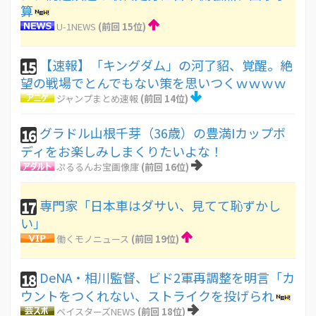
算
U-1NEWS
(前回 15位)
【速報】「キングダム」の河了貂、覚醒。絶
15
望の戦場でとんでもない策を思いつくｗｗｗｗ
ジャンプまとめ速報
(前回 14位)
グラドル山根千芽（36歳）の豊満Iカップボ
16
ディをお楽しみしまくりたいよな！
ぷるるんお宝画像庫
(前回 16位)
専門家「日本車はダサい、見てて恥ずかし
17
い」
働くモノニュース
(前回 19位)
DeNA・相川監督、ビド2軍再調整を明言「カ
18
ウントをつくれない、ストライクを投げられ
ベイスターズNEWS
(前回 18位)