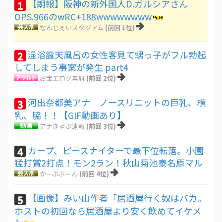
【朗報】阪神の新外国人D.ガルシアさん
1
OPS.966のwRC+188wwwwwwww
なんじぇいスタジアム
(前回 1位)
混浴露天風呂の女性客見て甥っ子がフル勃起
2
してしまう事案が発生 part4
お宝エログ幕府
(前回 2位)
河出奈都美アナ ノースリニットの巨乳、横
3
乳、脇！！【GIF動画あり】
アナきゃぷ速報
(前回 3位)
カープ、ピースナイターで最下位転落。小園
4
猛打賞2打点！モン2ラン！秋山菊池泰名原マル
かーぷぶーん
(前回 4位)
【画像】みい山作者「居酒屋行く奴はバカ。
5
ホストの初回なら居酒屋より安く飲めてイケメ