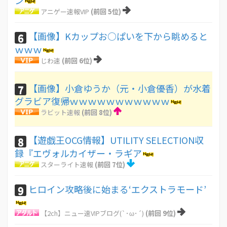
ン
アニゲー速報VIP
(前回 5位)
【画像】Kカップお○ぱいを下から眺めると
6
ｗｗｗ
じわ速
(前回 6位)
【画像】小倉ゆうか（元・小倉優香）が水着
7
グラビア復帰ｗｗｗｗｗｗｗｗｗｗｗ
ラビット速報
(前回 8位)
【遊戯王OCG情報】UTILITY SELECTION収
8
録『エヴォルカイザー・ラギア
スターライト速報
(前回 7位)
ヒロイン攻略後に始まる‘エクストラモード’
9
【2ch】ニュー速VIPブログ(`･ω･´)
(前回 9位)