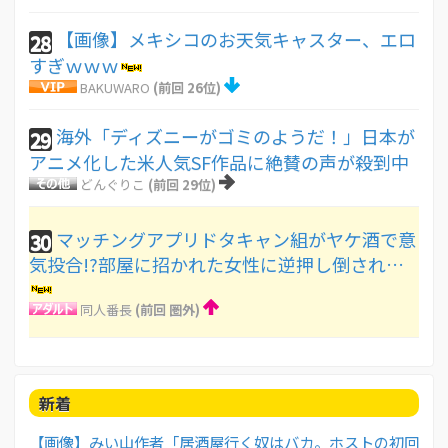
【画像】メキシコのお天気キャスター、エロ
28
すぎｗｗｗ
BAKUWARO
(前回 26位)
海外「ディズニーがゴミのようだ！」日本が
29
アニメ化した米人気SF作品に絶賛の声が殺到中
どんぐりこ
(前回 29位)
マッチングアプリドタキャン組がヤケ酒で意
30
気投合!?部屋に招かれた女性に逆押し倒され…
同人番長
(前回 圏外)
新着
【画像】みい山作者「居酒屋行く奴はバカ。ホストの初回