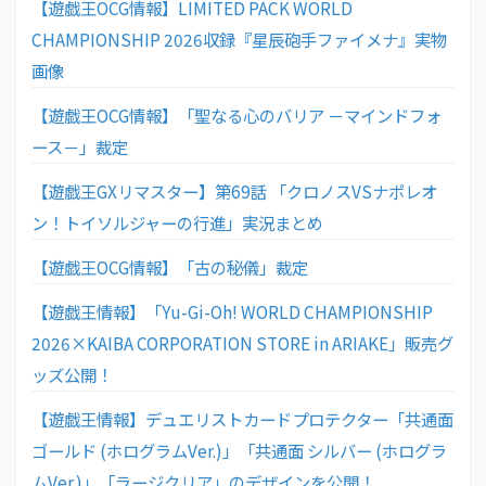
【遊戯王OCG情報】LIMITED PACK WORLD
CHAMPIONSHIP 2026収録『星辰砲手ファイメナ』実物
画像
【遊戯王OCG情報】「聖なる心のバリア －マインドフォ
ース－」裁定
【遊戯王GXリマスター】第69話 「クロノスVSナポレオ
ン！トイソルジャーの行進」実況まとめ
【遊戯王OCG情報】「古の秘儀」裁定
【遊戯王情報】「Yu-Gi-Oh! WORLD CHAMPIONSHIP
2026×KAIBA CORPORATION STORE in ARIAKE」販売グ
ッズ公開！
【遊戯王情報】デュエリストカードプロテクター「共通面
ゴールド (ホログラムVer.)」「共通面 シルバー (ホログラ
ムVer.)」「ラージクリア」のデザインを公開！