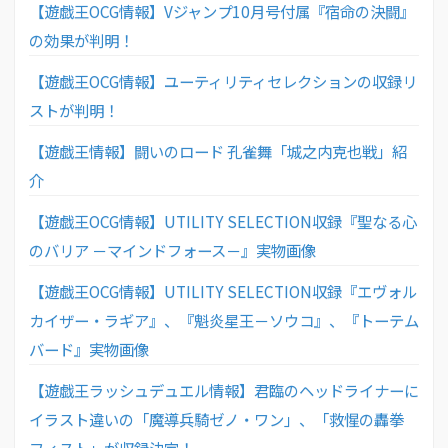
【遊戯王OCG情報】Vジャンプ10月号付属『宿命の決闘』
の効果が判明！
【遊戯王OCG情報】ユーティリティセレクションの収録リ
ストが判明！
【遊戯王情報】闘いのロード 孔雀舞「城之内克也戦」紹
介
【遊戯王OCG情報】UTILITY SELECTION収録『聖なる心
のバリア －マインドフォース－』実物画像
【遊戯王OCG情報】UTILITY SELECTION収録『エヴォル
カイザー・ラギア』、『魁炎星王－ソウコ』、『トーテム
バード』実物画像
【遊戯王ラッシュデュエル情報】君臨のヘッドライナーに
イラスト違いの「魔導兵騎ゼノ・ワン」、「救惺の轟拳
フィスト」が収録決定！