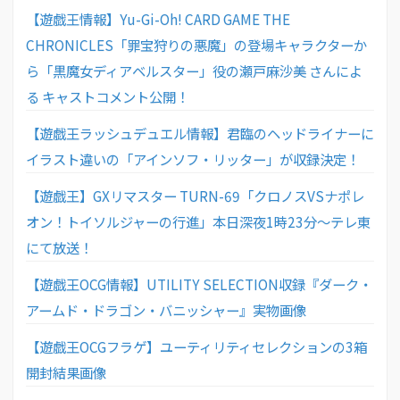
【遊戯王情報】Yu-Gi-Oh! CARD GAME THE
CHRONICLES「罪宝狩りの悪魔」の登場キャラクターか
ら「黒魔女ディアベルスター」役の瀬戸麻沙美 さんによ
る キャストコメント公開！
【遊戯王ラッシュデュエル情報】君臨のヘッドライナーに
イラスト違いの「アインソフ・リッター」が収録決定！
【遊戯王】GXリマスター TURN-69「クロノスVSナポレ
オン！トイソルジャーの行進」本日深夜1時23分〜テレ東
にて放送！
【遊戯王OCG情報】UTILITY SELECTION収録『ダーク・
アームド・ドラゴン・バニッシャー』実物画像
【遊戯王OCGフラゲ】ユーティリティセレクションの3箱
開封結果画像