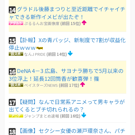
グラドル後藤まつりと至近距離でイチャイチ
14
ャできる新作イメビが出たぞ！
ぷるるんお宝画像庫
(前回 15位)
【訃報】Xの青バッジ、新制度で7割が収益化
15
停止ｗｗｗ
なんJ PRIDE
(前回 14位)
DeNA 4－3 広島、サヨナラ勝ちで5月以来の
16
3位浮上！延長12回筒香が歓喜弾！篠
ベイスターズNEWS
(前回 17位)
【疑問】なんで日常系アニメって男キャラが
17
出てくるとブチ切れられるの？
ジャンプまとめ速報
(前回 16位)
【画像】セクシー女優の瀬戸環奈さん、パチ
18