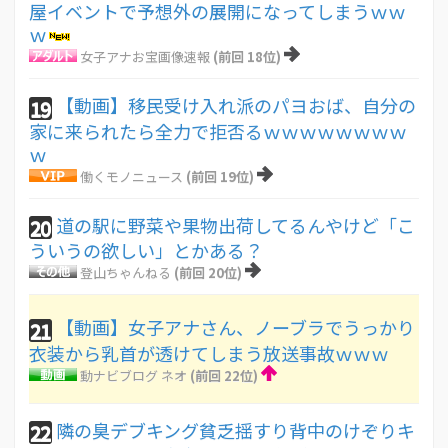
屋イベントで予想外の展開になってしまうｗｗ
ｗ
女子アナお宝画像速報
(前回 18位)
【動画】移民受け入れ派のパヨおば、自分の
19
家に来られたら全力で拒否るｗｗｗｗｗｗｗｗ
ｗ
働くモノニュース
(前回 19位)
道の駅に野菜や果物出荷してるんやけど「こ
20
ういうの欲しい」とかある？
登山ちゃんねる
(前回 20位)
【動画】女子アナさん、ノーブラでうっかり
21
衣装から乳首が透けてしまう放送事故ｗｗｗ
動ナビブログ ネオ
(前回 22位)
隣の臭デブキング貧乏揺すり背中のけぞりキ
22