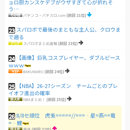
ョロ厨カンスケデブがウザすぎて心が折れそ
う…
パチンコ・パチスロ.com
(前回 21位)
スパロボで最後のまともな主人公、クロウま
23
で遡る
スパロボまとめ速報
(前回 23位)
【画像】巨乳コスプレイヤー、ダブルピース
24
ｗｗｗ
BAKUWARO
(前回 24位)
【NBA】26-27シーズン チームごとのプレ
25
イオフ進出の確率
NBAまとめ！
(前回 25位)
8/8セ順位 虎兎=====//===‐星=燕==竜
26
=‐鯉
竜速
(前回 27位)