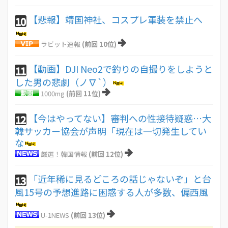
【悲報】靖国神社、コスプレ軍装を禁止へ
10
ラビット速報
(前回 10位)
【動画】DJI Neo2で釣りの自撮りをしようと
11
した男の悲劇（ノ∇`）
1000mg
(前回 11位)
【今はやってない】審判への性接待疑惑…大
12
韓サッカー協会が声明「現在は一切発生してい
な
厳選！韓国情報
(前回 12位)
「近年稀に見るどころの話じゃないぞ」と台
13
風15号の予想進路に困惑する人が多数、偏西風
U-1NEWS
(前回 13位)