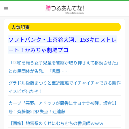
人気記事
ソフトバンク・上茶谷大河、153キロストレ
ート！かみちゃ劇場プロ
「平和を願う女子児童を警察が取り押さえて移動させた」
と市民団体が告発、「児童……
グラドル後藤まつりと至近距離でイチャイチャできる新作
イメビが出たぞ！
カープ〝悪夢〟アドゥワが筒香にサヨナラ被弾。坂倉11
号！斉藤優5回2失点！辻遠藤
【画像】地雷系のくせにむちむちの香具師ｗｗｗ