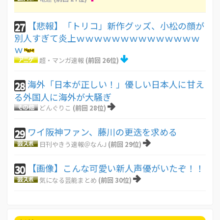
【悲報】「トリコ」新作グッズ、小松の顔が
27
別人すぎて炎上ｗｗｗｗｗｗｗｗｗｗｗｗｗｗ
ｗ
超・マンガ速報
(前回 26位)
海外「日本が正しい！」優しい日本人に甘え
28
る外国人に海外が大騒ぎ
どんぐりこ
(前回 28位)
ワイ阪神ファン、藤川の更迭を求める
29
日刊やきう速報＠なんJ
(前回 29位)
【画像】こんな可愛い新人声優がいたぞ！！
30
気になる芸能まとめ
(前回 30位)