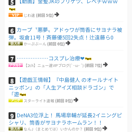
【動画】金髪JKのプリケツ、レベチｗｗｗ
5
じわ速
(前回 5位)
カープ〝悪夢〟アドゥワが筒香にサヨナラ被
6
弾。坂倉11号！斉藤優5回2失点！辻遠藤ら0
かーぷぶーん
(前回 6位)
………………コスプレ治療❤
7
【2ch】ニュー速VIPブログ(`･ω･´)
(前回 7位)
【遊戯王情報】『中島健人 のオールナイト
8
ニッポン』の「人生アイズ相談ドラゴン」で
「遊
スターライト速報
(前回 8位)
DeNA3位浮上！ 馬場皐輔が延長2イニングピ
9
シャリ、筒香がサヨナラホームラン！！
なんJ（まとめては）いかんのか？
(前回 9位)