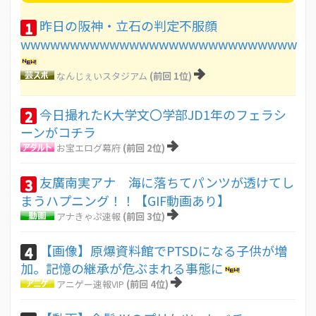
昨日の阪神・立石の判定不服顔
1
wwwwwwwwwwwwwwwwwwwwwwwwwwww
なんじぇいスタジアム
(前回 1位)
今日撮れたK大学文〇学部JD1年のフェラシ
2
ーンがコチラ
お宝エログ幕府
(前回 2位)
友廣南実アナ 海に落ちてパンツが透けてし
3
まうハプニング！！【GIF動画あり】
アナきゃぷ速報
(前回 3位)
【画像】原爆資料館でPTSDになる子供が増
4
加。記憶の継承が危ぶまれる事態に
アニゲー速報VIP
(前回 4位)