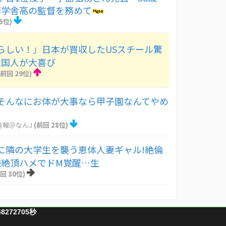
修学舎高の監督を務めて
5位)
らしい！」日本が買収したUSスチール驚
米国人が大喜び
(前回 29位)
そんなにお体が大事なら甲子園なんてやめ
」
速報＠なんJ
(前回 28位)
に隣の大学生を襲う恵体人妻ギャル!絶倫
続絶頂ハメでドM覚醒…生
回 30位)
48272705秒