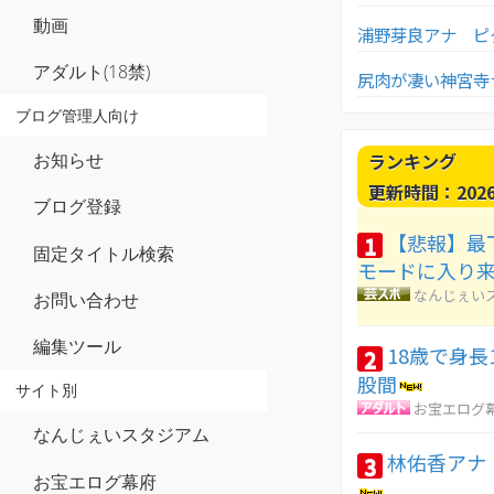
動画
浦野芽良アナ ピ
アダルト(18禁)
尻肉が凄い神宮寺ナ
ブログ管理人向け
ランキング
お知らせ
更新時間：2026-0
ブログ登録
【悲報】最
1
固定タイトル検索
モードに入り
なんじぇい
お問い合わせ
編集ツール
18歳で身長
2
股間
サイト別
お宝エログ
なんじぇいスタジアム
林佑香アナ
3
お宝エログ幕府