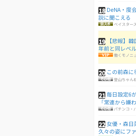
DeNA・
18
説に聞こえる
ベイスターズ
【悲報】韓
19
年前と同レベル
働くモノニ
この前森に
20
登山ちゃん
毎日設定6
21
「常連から嫌
パチンコ・パ
女優・森日
22
久々の姿にフ