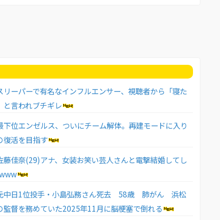
スリーパーで有名なインフルエンサー、視聴者から「寝た
」と言われブチギレ
最下位エンゼルス、ついにチーム解体。再建モードに入り
の復活を目指す
佐藤佳奈(29)アナ、女装お笑い芸人さんと電撃結婚してし
www
元中日1位投手・小島弘務さん死去 58歳 肺がん 浜松
の監督を務めていた2025年11月に脳梗塞で倒れる