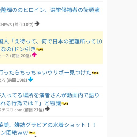
度会隆輝ののヒロイン、選挙候補者の街頭演
NEWS
(前回 18位)
国人「え待って、何で日本の避難所って10
なの(ドン引き
ュース
(前回 20位)
行ったらちっちゃいウリボー見つけた
ねる
(前回 19位)
が入ってる場所を演者さんが動画内で語り
われる行為では？」と物議
チスロ.com
(前回 21位)
菜美、雑誌グラビアの水着ショット！！
ァン悶絶ｗｗ