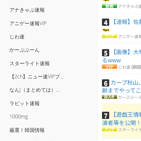
アナきゃぷ
アナきゃぷ速報
【速報】佐
4
アニゲー速報VIP
じわ速
アニゲー速報
かーぷぶーん
【画像】大物
5
るwww
スターライト速報
じわ速
(前回
【2ch】ニュー速VIPブログ(`･ω･´)
カープ秋山
6
齢までやってこ
なんJ（まとめては）いかんのか？
かーぷぶー
ラビット速報
【遊戯王情報
7
1000mg
演者等を公開
厳選！韓国情報
スターライ