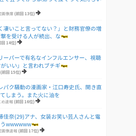
宝画像庫
(前回 13位)
く凄いこと言ってない？」と財務官僚の増
衝撃を受ける人が続出、な
前回 14位)
リーパーで有名なインフルエンサー、視聴
方がいい」と言われブチギ
(前回 15位)
レパク騒動の漫画家・江口寿史氏、開き直
してしまう。また火に油を
とめ速報
(前回 16位)
藤佳奈(29)アナ、女装お笑い芸人さんと電
うwwwwww
宝画像速報
(前回 17位)