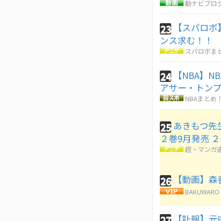
動ナビブログ
【スパロボ
23
ンス求む！！
スパロボま
【NBA】N
24
アサー・トンプ
NBAまとめ
あきもつ先
25
２巻9月発売 
超・マンガ
【動画】森
26
BAKUWARO
【訃報】元
27