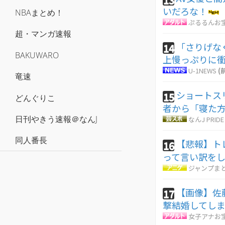
いだろな！
NBAまとめ！
ぷるるんお
超・マンガ速報
「さりげな
14
BAKUWARO
上慢っぷりに
U-1NEWS
(
竜速
ショートス
15
どんぐりこ
者から「寝た
日刊やきう速報＠なんJ
なんJ PRIDE
同人番長
【悲報】ト
16
って言い訳を
ジャンプま
【画像】佐
17
撃結婚してしま
女子アナお