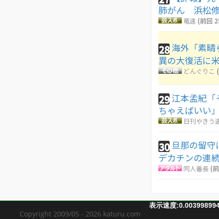
肺がん 浜松
竜速
(前回 2
海外「素晴
28
異の大復活に
どんぐりこ
江本孟紀「
29
ちゃえばいい
日刊やきう
旦那の留守
30
デカチンの連
同人番長
(前
表示速度:0.00399899
Copyright 2009/05 - 2026 katuru.com