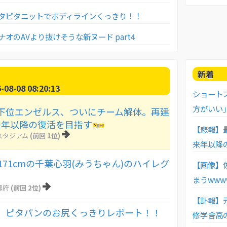
タピタニットでボディラインくっきり！！
オのAVより抜けそうな新ヌード part4
新着
8-08 08:20:13
ショート
方がいい
下位エンゼルス、ついにチーム解体。再建
来年以降の復活を目指す
【悲報】
スタジアム
(前回 1位)
来年以降
171cmの千葉心羽(みうちゃん)のハイレグ
【画像】
まうwww
幕府
(前回 2位)
【訃報】
 ピタパンのお尻くっきりレポート！！
修学舎高