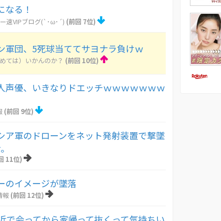
になる！
ー速VIPブログ(`･ω･´)
(前回 7位)
ン軍団、5死球当ててサヨナラ負けｗ
とめては）いかんのか？
(前回 10位)
人声優、いきなりドエッチｗｗｗｗｗｗｗ
報
(前回 9位)
シア軍のドローンをネット発射装置で撃墜
ナ。
回 11位)
ーのイメージが墜落
情報
(前回 12位)
間近で会ってから家帰って抜くって気持ちい