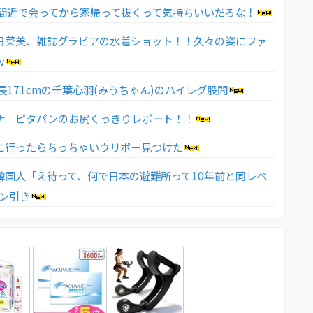
と間近で会ってから家帰って抜くって気持ちいいだろな！
日菜美、雑誌グラビアの水着ショット！！久々の姿にファ
ｗ
長171cmの千葉心羽(みうちゃん)のハイレグ股間
ナ ピタパンのお尻くっきりレポート！！
に行ったらちっちゃいウリボー見つけた
韓国人「え待って、何で日本の避難所って10年前と同レベ
ドン引き