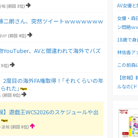
AV女優
速報
(前回 3位)
女優・森
藤二朗さん、突然ツイートｗｗｗｗｗｗｗ
ン悶絶ｗ
VIP
(前回 4位)
18歳で身
YouTuber、AVと間違われて海外でバズ
林佑香ア
この前森
 5位)
【悲報】
、2度目の海外FA権取得！｢それくらいの年
ルなの(
られた｣
ん
(前回 6位)
】遊戯王WCS2026のスケジュールや出
！
ト速報
(前回 8位)