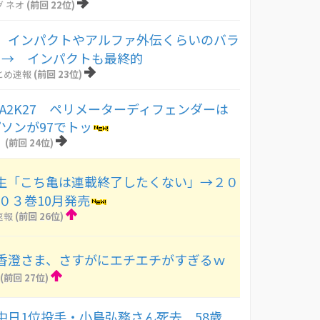
 ネオ
(前回 22位)
】インパクトやアルファ外伝くらいのバラ
 → インパクトも最終的
とめ速報
(前回 23位)
BA2K27 ペリメーターディフェンダーは
ソンが97でトッ
！
(前回 24位)
生「こち亀は連載終了したくない」→２０
２０３巻10月発売
速報
(前回 26位)
香澄さま、さすがにエチエチがすぎるｗ
(前回 27位)
中日1位投手・小島弘務さん死去 58歳