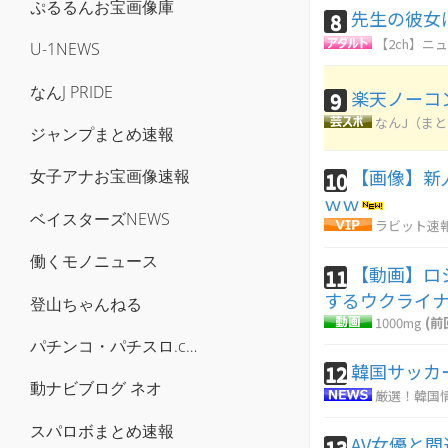
ぷるるんお宝画像庫
先生の彼女
8
【2ch】ニュ
U-1NEWS
なんJ PRIDE
楽天ノーコ
9
なんJ（ま
ジャンプまとめ速報
【画像】新
女子アナお宝画像速報
10
ｗｗ
ベイスターズNEWS
ラビット速
働くモノニュース
【動画】ロ
11
するウクライ
登山ちゃんねる
1000mg
(前
パチンコ・パチスロ.com
韓国サッカ
12
動ナビブログ ネオ
厳選！韓国
スパロボまとめ速報
AV女優と
13