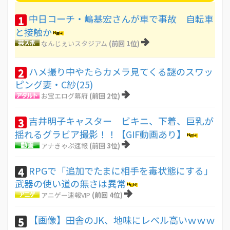
中日コーチ・嶋基宏さんが車で事故 自転車
1
と接触か
なんじぇいスタジアム
(前回 1位)
ハメ撮り中やたらカメラ見てくる謎のスワッ
2
ピング妻・C紗(25)
お宝エログ幕府
(前回 2位)
吉井明子キャスター ビキニ、下着、巨乳が
3
揺れるグラビア撮影！！【GIF動画あり】
アナきゃぷ速報
(前回 3位)
RPGで「追加でたまに相手を毒状態にする」
4
武器の使い道の無さは異常
アニゲー速報VIP
(前回 4位)
【画像】田舎のJK、地味にレベル高いｗｗｗ
5