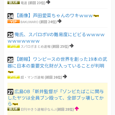
竜速
(前回 23位)
【画像】芦田愛菜ちゃんのワキｗｗｗ
24
BAKUWARO
(前回 24位)
俺氏、スパロボVの難易度にビビるｗｗｗｗ
25
ｗｗｗｗｗｗｗ
スパロボまとめ速報
(前回 25位)
【朗報】ワンピースの世界を創った19本の武
26
器に日本の重要文化財が入っていることが判明
超・マンガ速報
(前回 26位)
広島OB「新井監督が『ゾンビたばこに関与
27
したヤツは全員ブン殴って、全部ブッ壊してか
ら
日刊やきう速報＠なんJ
(前回 28位)