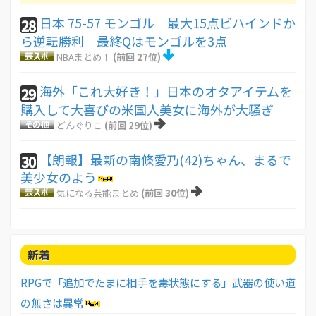
日本 75-57 モンゴル 最大15点ビハインドか
28
ら逆転勝利 最終Qはモンゴルを3点
NBAまとめ！
(前回 27位)
海外「これ大好き！」日本のオタアイテムを
29
購入して大喜びの米国人美女に海外が大騒ぎ
どんぐりこ
(前回 29位)
【朗報】最新の南條愛乃(42)ちゃん、まるで
30
美少女のよう
気になる芸能まとめ
(前回 30位)
新着
RPGで「追加でたまに相手を毒状態にする」武器の使い道
の無さは異常