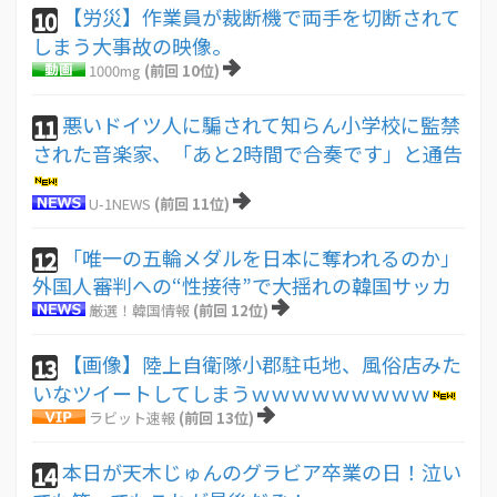
【労災】作業員が裁断機で両手を切断されて
10
しまう大事故の映像。
1000mg
(前回 10位)
悪いドイツ人に騙されて知らん小学校に監禁
11
された音楽家、「あと2時間で合奏です」と通告
U-1NEWS
(前回 11位)
「唯一の五輪メダルを日本に奪われるのか」
12
外国人審判への“性接待”で大揺れの韓国サッカ
厳選！韓国情報
(前回 12位)
【画像】陸上自衛隊小郡駐屯地、風俗店みた
13
いなツイートしてしまうｗｗｗｗｗｗｗｗｗ
ラビット速報
(前回 13位)
本日が天木じゅんのグラビア卒業の日！泣い
14