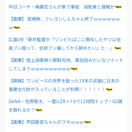
中日コーチ・嶋基宏さんが車で事故 自転車と接触か
【画像】 宮崎県、クレヨンしんちゃん終了ｗｗｗｗｗｗ
ｗ
広島OB「新井監督が『ゾンビたばこに関与したヤツは全
員ブン殴って、全部ブッ壊してから辞めたい』と…」
【画像】陸上自衛隊小郡駐屯地、風俗店みたいなツイート
してしまうｗｗｗｗｗｗｗｗｗ
【朗報】ワンピースの世界を創った19本の武器に日本の
重要文化財が入っていることが判明！！！！！！
DeNA・佐野恵太、一塁UZR＋7.9で12球団トップ！GG賞
を取れるか？
【画像】芦田愛菜ちゃんのワキｗｗｗ