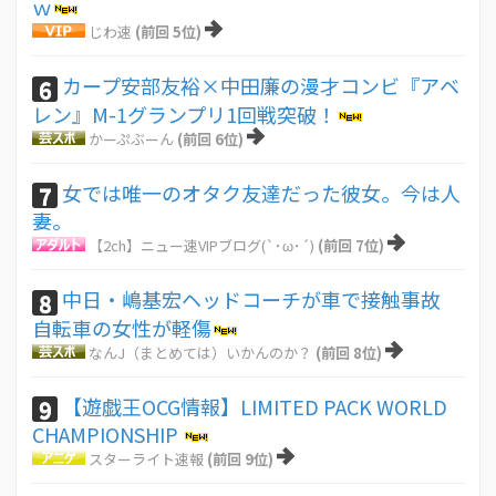
ｗ
じわ速
(前回 5位)
カープ安部友裕×中田廉の漫才コンビ『アベ
6
レン』M-1グランプリ1回戦突破！
かーぷぶーん
(前回 6位)
女では唯一のオタク友達だった彼女。今は人
7
妻。
【2ch】ニュー速VIPブログ(`･ω･´)
(前回 7位)
中日・嶋基宏ヘッドコーチが車で接触事故
8
自転車の女性が軽傷
なんJ（まとめては）いかんのか？
(前回 8位)
【遊戯王OCG情報】LIMITED PACK WORLD
9
CHAMPIONSHIP
スターライト速報
(前回 9位)