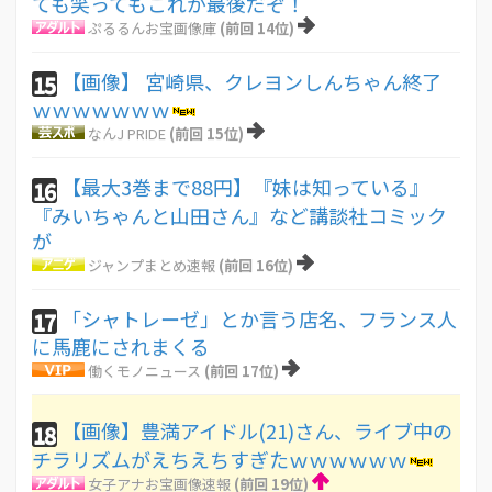
ても笑ってもこれが最後だぞ！
ぷるるんお宝画像庫
(前回 14位)
【画像】 宮崎県、クレヨンしんちゃん終了
15
ｗｗｗｗｗｗｗ
なんJ PRIDE
(前回 15位)
【最大3巻まで88円】『妹は知っている』
16
『みいちゃんと山田さん』など講談社コミック
が
ジャンプまとめ速報
(前回 16位)
「シャトレーゼ」とか言う店名、フランス人
17
に馬鹿にされまくる
働くモノニュース
(前回 17位)
【画像】豊満アイドル(21)さん、ライブ中の
18
チラリズムがえちえちすぎたｗｗｗｗｗｗ
女子アナお宝画像速報
(前回 19位)