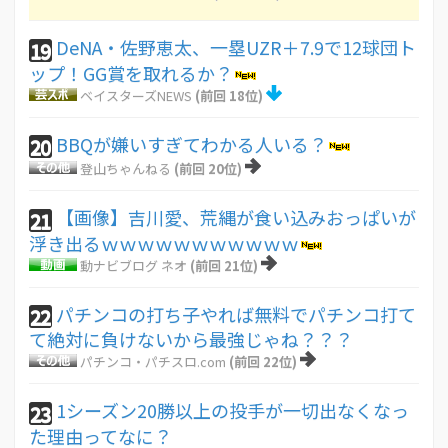
DeNA・佐野恵太、一塁UZR＋7.9で12球団ト
19
ップ！GG賞を取れるか？
ベイスターズNEWS
(前回 18位)
BBQが嫌いすぎてわかる人いる？
20
登山ちゃんねる
(前回 20位)
【画像】吉川愛、荒縄が食い込みおっぱいが
21
浮き出るｗｗｗｗｗｗｗｗｗｗｗ
動ナビブログ ネオ
(前回 21位)
パチンコの打ち子やれば無料でパチンコ打て
22
て絶対に負けないから最強じゃね？？？
パチンコ・パチスロ.com
(前回 22位)
1シーズン20勝以上の投手が一切出なくなっ
23
た理由ってなに？