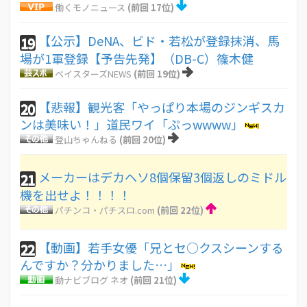
働くモノニュース
(前回 17位)
【公示】DeNA、ビド・若松が登録抹消、馬
19
場が1軍登録【予告先発】（DB-C）篠木健
ベイスターズNEWS
(前回 19位)
【悲報】観光客「やっぱり本場のジンギスカ
20
ンは美味い！」道民ワイ「ぷっwwww」
登山ちゃんねる
(前回 20位)
メーカーはデカヘソ8個保留3個返しのミドル
21
機を出せよ！！！！
パチンコ・パチスロ.com
(前回 22位)
【動画】若手女優「兄とセ○クスシーンする
22
んですか？分かりました…」
動ナビブログ ネオ
(前回 21位)