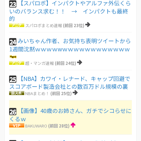
【スパロボ】インパクトやアルファ外伝くら
23
いのバランス求む！！ → インパクトも最終
的
スパロボまとめ速報
(前回 23位)
みいちゃん作者、お気持ち表明ツイートから
24
1週間沈黙ｗｗｗｗwｗｗｗｗｗｗｗｗｗｗｗｗ
超・マンガ速報
(前回 24位)
【NBA】カワイ・レナード、キャップ回避で
25
スコアボード製造会社との数百万ドル規模の裏
NBAまとめ！
(前回 25位)
【画像】40歳のお姉さん、ガチでシコらせに
26
くるｗ
BAKUWARO
(前回 28位)