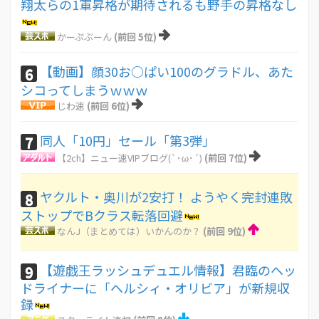
翔太らの1軍昇格が期待されるも野手の昇格なし
かーぷぶーん
(前回 5位)
【動画】顔30お○ぱい100のグラドル、あた
6
シコってしまうｗｗｗ
じわ速
(前回 6位)
同人「10円」セール「第3弾」
7
【2ch】ニュー速VIPブログ(`･ω･´)
(前回 7位)
ヤクルト・奥川が2安打！ ようやく完封連敗
8
ストップでBクラス転落回避
なんJ（まとめては）いかんのか？
(前回 9位)
【遊戯王ラッシュデュエル情報】君臨のヘッ
9
ドライナーに「ヘルシィ・オリビア」が新規収
録