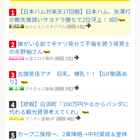
【日本ハム対楽天17回戦】日本ハム、矢澤打
1
が敵失策誘いサヨナラ勝ちで2位浮上！ 8回
なんじぇいスタジアム
(前回 1位)
嫁がいる前で半ケツ見せて不倫を誘う保育士
2
の永野紬さん
お宝エログ幕府
(前回 2位)
古旗笑佳アナ 巨乳、横乳！！【GIF動画あ
3
り】
アナきゃぷ速報
(前回 3位)
【悲報】白浜町「100万円やるからパンダに
4
代わる観光資源考えてくれ」
アニゲー速報VIP
(前回 4位)
カープ二俣翔一、2軍降格→中村奨成＆堂林
5