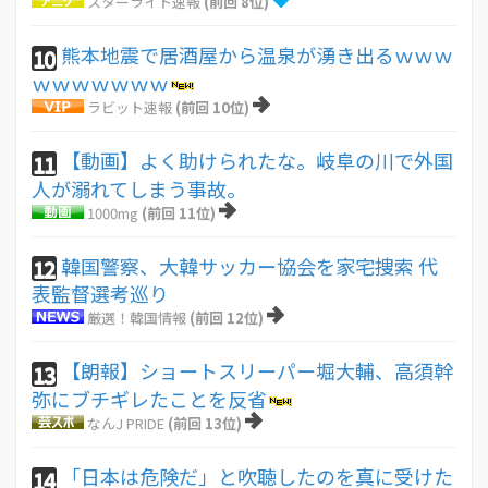
スターライト速報
(前回 8位)
熊本地震で居酒屋から温泉が湧き出るｗｗｗ
10
ｗｗｗｗｗｗｗ
ラビット速報
(前回 10位)
【動画】よく助けられたな。岐阜の川で外国
11
人が溺れてしまう事故。
1000mg
(前回 11位)
韓国警察、大韓サッカー協会を家宅捜索 代
12
表監督選考巡り
厳選！韓国情報
(前回 12位)
【朗報】ショートスリーパー堀大輔、高須幹
13
弥にブチギレたことを反省
なんJ PRIDE
(前回 13位)
「日本は危険だ」と吹聴したのを真に受けた
14