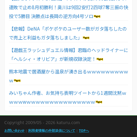
連敗で止め8月初勝利！奥川は9回2安打2四球7奪三振の快
投で5勝目 決勝点は長岡の逆方向4号ソロ
【悲報】DeNA「ポケポケのユーザー数がガタ落ちしたの
で売上と利益もガタ落ちしました」
【遊戯王ラッシュデュエル情報】君臨のヘッドライナーに
「ヘルシィ・オリビア」が新規収録決定！
熊本地震で居酒屋から温泉が湧き出るｗｗｗｗｗｗｗｗｗ
ｗ
みいちゃん作者、お気持ち表明ツイートから1週間沈黙ｗ
ｗｗｗwｗｗｗｗｗｗｗｗｗｗｗｗｗｗｗ
Copyright 2009/05 - 2026 katuru.com
お問い合わせ
|
利用者情報の外部送信について
|
TOPへ