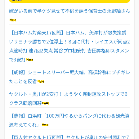
嫁がいる前で半ケツ見せて不倫を誘う保育士の永野紬さん
【日本ハム対楽天17回戦】日本ハム、矢澤打が敵失策誘
いサヨナラ勝ちで2位浮上！ 8回に代打・レイエスが同点2
点適時打 達7回2失点 常谷プロ初安打 吉田昇格即スタメン
で3安打
【朗報】ショートスリーパー堀大輔、高須幹弥にブチギレ
たことを反省
ヤクルト・奥川が2安打！ ようやく完封連敗ストップでB
クラス転落回避
【悲報】白浜町「100万円やるからパンダに代わる観光資
源考えてくれ」
【巨人対ヤクルト17回戦】ヤクルトが奥川の完封勝利で7