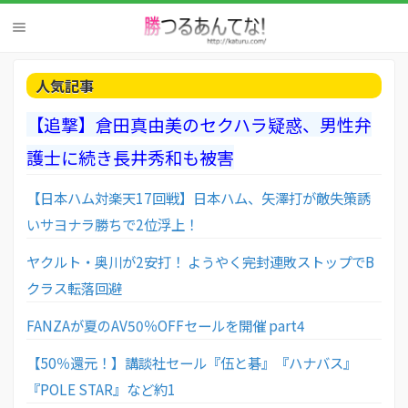
人気記事
【追撃】倉田真由美のセクハラ疑惑、男性弁
護士に続き長井秀和も被害
【日本ハム対楽天17回戦】日本ハム、矢澤打が敵失策誘
いサヨナラ勝ちで2位浮上！
ヤクルト・奥川が2安打！ ようやく完封連敗ストップでB
クラス転落回避
FANZAが夏のAV50％OFFセールを開催 part4
【50％還元！】講談社セール『伍と碁』『ハナバス』
『POLE STAR』など約1