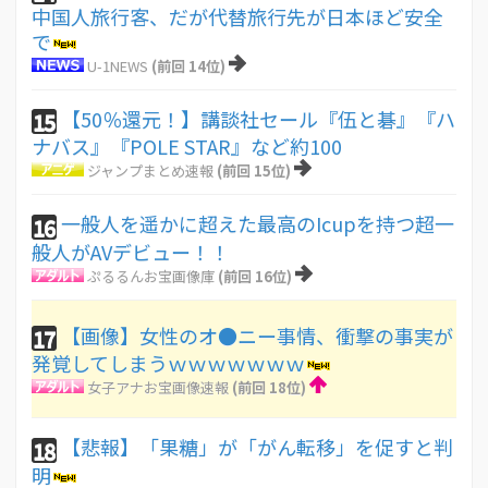
中国人旅行客、だが代替旅行先が日本ほど安全
で
U-1NEWS
(前回 14位)
【50％還元！】講談社セール『伍と碁』『ハ
15
ナバス』『POLE STAR』など約100
ジャンプまとめ速報
(前回 15位)
一般人を遥かに超えた最高のIcupを持つ超一
16
般人がAVデビュー！！
ぷるるんお宝画像庫
(前回 16位)
【画像】女性のオ●ニー事情、衝撃の事実が
17
発覚してしまうｗｗｗｗｗｗｗ
女子アナお宝画像速報
(前回 18位)
【悲報】「果糖」が「がん転移」を促すと判
18
明