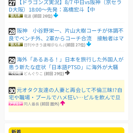
【ドラゴンズ実況】8/7 中日vs阪神（京セラ
27
D大阪）18:00～先発：高橋宏斗【中
竜速
(前回 26位)
阪神 小谷野栄一、片山大樹コーチが体調不
28
良でベンチ外、2軍からコーチ合流 接触者はマ
日刊やきう速報＠なんJ
(前回 27位)
海外「あるある！」日本を旅行した外国人が
29
患う新たな症状「日本語PTSD」に海外が大騒
どんぐりこ
(前回 29位)
元オタク友達の人妻と再会して不倫三昧!?自
30
宅や職場・プールでハメ狂い…ピルを飲んで旦
同人番長
(前回 圏外)
新着