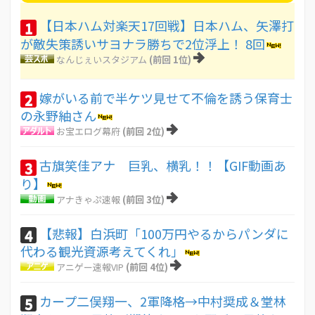
【日本ハム対楽天17回戦】日本ハム、矢澤打
1
が敵失策誘いサヨナラ勝ちで2位浮上！ 8回
なんじぇいスタジアム
(前回 1位)
嫁がいる前で半ケツ見せて不倫を誘う保育士
2
の永野紬さん
お宝エログ幕府
(前回 2位)
古旗笑佳アナ 巨乳、横乳！！【GIF動画あ
3
り】
アナきゃぷ速報
(前回 3位)
【悲報】白浜町「100万円やるからパンダに
4
代わる観光資源考えてくれ」
アニゲー速報VIP
(前回 4位)
カープ二俣翔一、2軍降格→中村奨成＆堂林
5