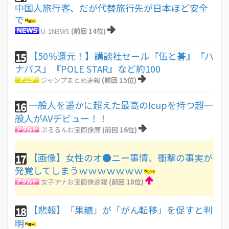
中国人旅行客、だが代替旅行先が日本ほど安全
で
U-1NEWS
(前回 14位)
【50％還元！】講談社セール『伍と碁』『ハ
15
ナバス』『POLE STAR』など約100
ジャンプまとめ速報
(前回 15位)
一般人を遥かに超えた最高のIcupを持つ超一
16
般人がAVデビュー！！
ぷるるんお宝画像庫
(前回 16位)
【画像】女性のオ●ニー事情、衝撃の事実が
17
発覚してしまうｗｗｗｗｗｗｗ
女子アナお宝画像速報
(前回 18位)
【悲報】「果糖」が「がん転移」を促すと判
18
明