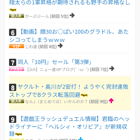
翔太らの1軍昇格が期待されるも野手の昇格なし
かーぷぶーん
(前回 5位)
【動画】顔30お○ぱい100のグラドル、あた
6
シコってしまうｗｗｗ
じわ速
(前回 6位)
同人「10円」セール「第3弾」
7
【2ch】ニュー速VIPブログ(`･ω･´)
(前回 7位)
ヤクルト・奥川が2安打！ ようやく完封連敗
8
ストップでBクラス転落回避
なんJ（まとめては）いかんのか？
(前回 9位)
【遊戯王ラッシュデュエル情報】君臨のヘッ
9
ドライナーに「ヘルシィ・オリビア」が新規収
録