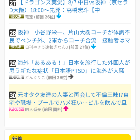
【ドラゴンズ実況】8/7 中日vs阪神（京セラ
27
D大阪）18:00～先発：高橋宏斗【中
竜速
(前回 26位)
阪神 小谷野栄一、片山大樹コーチが体調不
28
良でベンチ外、2軍からコーチ合流 接触者はマ
日刊やきう速報＠なんJ
(前回 27位)
海外「あるある！」日本を旅行した外国人が
29
患う新たな症状「日本語PTSD」に海外が大騒
どんぐりこ
(前回 29位)
元オタク友達の人妻と再会して不倫三昧!?自
30
宅や職場・プールでハメ狂い…ピルを飲んで旦
同人番長
(前回 圏外)
新着