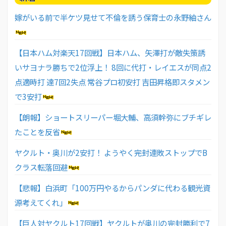
嫁がいる前で半ケツ見せて不倫を誘う保育士の永野紬さん
【日本ハム対楽天17回戦】日本ハム、矢澤打が敵失策誘
いサヨナラ勝ちで2位浮上！ 8回に代打・レイエスが同点2
点適時打 達7回2失点 常谷プロ初安打 吉田昇格即スタメン
で3安打
【朗報】ショートスリーパー堀大輔、高須幹弥にブチギレ
たことを反省
ヤクルト・奥川が2安打！ ようやく完封連敗ストップでB
クラス転落回避
【悲報】白浜町「100万円やるからパンダに代わる観光資
源考えてくれ」
【巨人対ヤクルト17回戦】ヤクルトが奥川の完封勝利で7