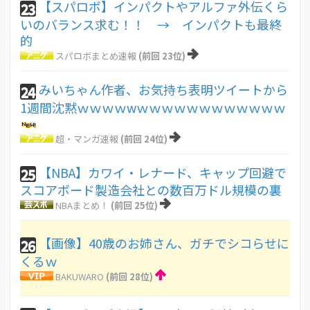
【スパロボ】インパクトやアルファ外伝くら
23
いのバランス求む！！ → インパクトも最終
的
スパロボまとめ速報
(前回 23位)
みいちゃん作者、お気持ち表明ツイートから
24
1週間沈黙ｗｗｗｗwｗｗｗｗｗｗｗｗｗｗｗｗ
超・マンガ速報
(前回 24位)
【NBA】カワイ・レナード、キャップ回避で
25
スコアボード製造会社との数百万ドル規模の裏
NBAまとめ！
(前回 25位)
【画像】40歳のお姉さん、ガチでシコらせに
26
くるｗ
BAKUWARO
(前回 28位)