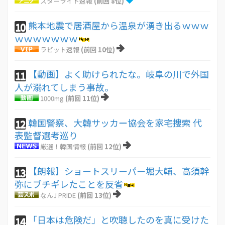
スターライト速報
(前回 8位)
熊本地震で居酒屋から温泉が湧き出るｗｗｗ
10
ｗｗｗｗｗｗｗ
ラビット速報
(前回 10位)
【動画】よく助けられたな。岐阜の川で外国
11
人が溺れてしまう事故。
1000mg
(前回 11位)
韓国警察、大韓サッカー協会を家宅捜索 代
12
表監督選考巡り
厳選！韓国情報
(前回 12位)
【朗報】ショートスリーパー堀大輔、高須幹
13
弥にブチギレたことを反省
なんJ PRIDE
(前回 13位)
「日本は危険だ」と吹聴したのを真に受けた
14