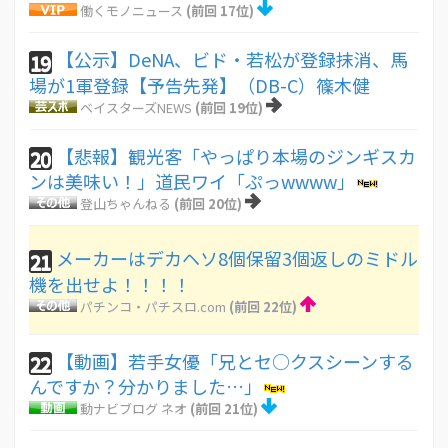
働くモノニュース
(前回 17位)
【公示】DeNA、ビド・若松が登録抹消、馬
19
場が1軍登録【予告先発】（DB-C）篠木健
ベイスターズNEWS
(前回 19位)
【悲報】観光客「やっぱり本場のジンギスカ
20
ンは美味い！」道民ワイ「ぷっwwww」
登山ちゃんねる
(前回 20位)
メーカーはデカヘソ8個保留3個返しのミドル
21
機を出せよ！！！！
パチンコ・パチスロ.com
(前回 22位)
【動画】若手女優「兄とセ○クスシーンする
22
んですか？分かりました…」
動ナビブログ ネオ
(前回 21位)