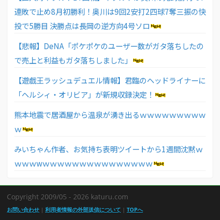
連敗で止め8月初勝利！奥川は9回2安打2四球7奪三振の快
投で5勝目 決勝点は長岡の逆方向4号ソロ
【悲報】DeNA「ポケポケのユーザー数がガタ落ちしたの
で売上と利益もガタ落ちしました」
【遊戯王ラッシュデュエル情報】君臨のヘッドライナーに
「ヘルシィ・オリビア」が新規収録決定！
熊本地震で居酒屋から温泉が湧き出るｗｗｗｗｗｗｗｗｗ
ｗ
みいちゃん作者、お気持ち表明ツイートから1週間沈黙ｗ
ｗｗｗwｗｗｗｗｗｗｗｗｗｗｗｗｗｗｗ
Copyright 2009/05 - 2026 katuru.com
お問い合わせ
|
利用者情報の外部送信について
|
TOPへ