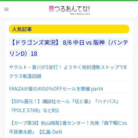
人気記事
【ドラゴンズ実況】 8/6 中日 vs 阪神（バンテ
リンD）18
ヤクルト・奥川が2安打！ ようやく完封連敗ストップでB
クラス転落回避
FANZAが夏のAV50％OFFセールを開催 part4
【50％還元！】講談社セール『伍と碁』『ハナバス』
『POLE STAR』など約1
【カープ実況】秋山翔吾1番センター！先発「森下暢仁vs
平良拳太郎」【広島-DeN