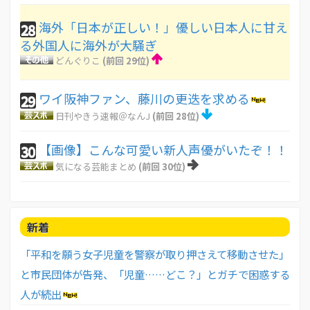
海外「日本が正しい！」優しい日本人に甘え
28
る外国人に海外が大騒ぎ
どんぐりこ
(前回 29位)
ワイ阪神ファン、藤川の更迭を求める
29
日刊やきう速報＠なんJ
(前回 28位)
【画像】こんな可愛い新人声優がいたぞ！！
30
気になる芸能まとめ
(前回 30位)
新着
「平和を願う女子児童を警察が取り押さえて移動させた」
と市民団体が告発、「児童……どこ？」とガチで困惑する
人が続出