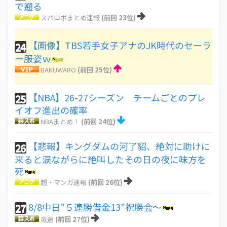
で遡る
スパロボまとめ速報
(前回 23位)
【画像】TBS若手女子アナのJK時代のセーラ
24
ー服姿ｗ
BAKUWARO
(前回 25位)
【NBA】26-27シーズン チームごとのプレ
25
イオフ進出の確率
NBAまとめ！
(前回 24位)
【悲報】キングダムの河了貂、絶対に助けに
26
来ると涙ながらに絶叫したその日の夜に味方を
死
超・マンガ速報
(前回 26位)
8/8中日”５連勝借金13”祝勝会～
27
竜速
(前回 27位)