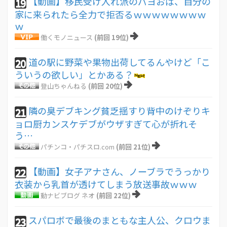
【動画】移民受け入れ派のパヨおば、自分の
19
家に来られたら全力で拒否るｗｗｗｗｗｗｗｗ
ｗ
働くモノニュース
(前回 19位)
道の駅に野菜や果物出荷してるんやけど「こ
20
ういうの欲しい」とかある？
登山ちゃんねる
(前回 20位)
隣の臭デブキング貧乏揺すり背中のけぞりキ
21
ョロ厨カンスケデブがウザすぎて心が折れそ
う…
パチンコ・パチスロ.com
(前回 21位)
【動画】女子アナさん、ノーブラでうっかり
22
衣装から乳首が透けてしまう放送事故ｗｗｗ
動ナビブログ ネオ
(前回 22位)
スパロボで最後のまともな主人公、クロウま
23