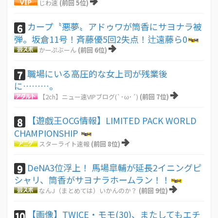
じわ速
(前回 5位)
カープ〝悪夢〟アドゥワが筒香にサヨナラ被
6
弾。坂倉11号！斉藤優5回2失点！辻遠藤ら0
かーぷぶーん
(前回 6位)
職場にいる高圧的な女上司が残業後
7
に………。
【2ch】ニュー速VIPブログ(`･ω･´)
(前回 7位)
【遊戯王OCG情報】LIMITED PACK WORLD
8
CHAMPIONSHIP
スターライト速報
(前回 8位)
DeNA3位浮上！ 馬場皐輔が延長2イニングピ
9
シャリ、筒香がサヨナラホームラン！！
なんJ（まとめては）いかんのか？
(前回 9位)
【画像】TWICE・モモ(30)、またしてもエチ
10