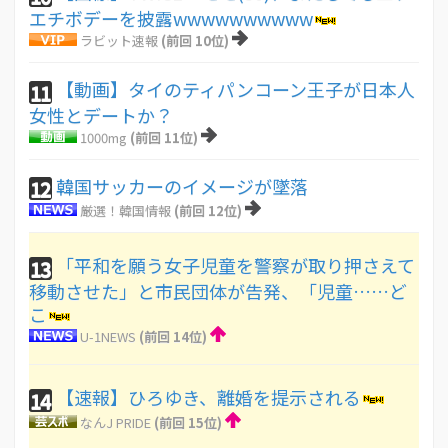
エチボデーを披露wwwwwwwwww
ラビット速報
(前回 10位)
【動画】タイのティパンコーン王子が日本人
11
女性とデートか？
1000mg
(前回 11位)
韓国サッカーのイメージが墜落
12
厳選！韓国情報
(前回 12位)
「平和を願う女子児童を警察が取り押さえて
13
移動させた」と市民団体が告発、「児童……ど
こ
U-1NEWS
(前回 14位)
【速報】ひろゆき、離婚を提示される
14
なんJ PRIDE
(前回 15位)