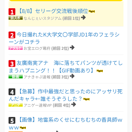
【8/8】セリーグ交流戦後順位
1
なんじぇいスタジアム
(前回 1位)
今日撮れたK大学文〇学部JD1年のフェラシ
2
ーンがコチラ
お宝エログ幕府
(前回 2位)
友廣南実アナ 海に落ちてパンツが透けてし
3
まうハプニング！！【GIF動画あり】
アナきゃぷ速報
(前回 3位)
【急募】作中最強だと思ったのにアッサリ死
4
んだキャラ←誰そうぞうした？
アニゲー速報VIP
(前回 4位)
【画像】地雷系のくせにむちむちの香具師ｗ
5
ｗｗ