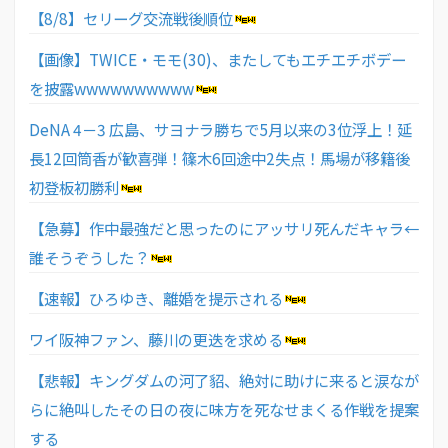
【8/8】セリーグ交流戦後順位
【画像】TWICE・モモ(30)、またしてもエチエチボデー
を披露wwwwwwwwww
DeNA 4－3 広島、サヨナラ勝ちで5月以来の3位浮上！延
長12回筒香が歓喜弾！篠木6回途中2失点！馬場が移籍後
初登板初勝利
【急募】作中最強だと思ったのにアッサリ死んだキャラ←
誰そうぞうした？
【速報】ひろゆき、離婚を提示される
ワイ阪神ファン、藤川の更迭を求める
【悲報】キングダムの河了貂、絶対に助けに来ると涙なが
らに絶叫したその日の夜に味方を死なせまくる作戦を提案
する