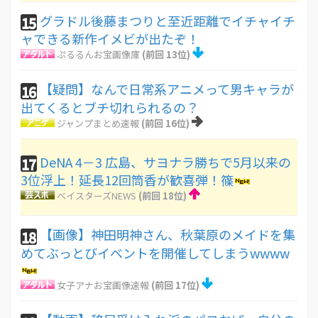
グラドル後藤まつりと至近距離でイチャイチ
15
ャできる新作イメビが出たぞ！
ぷるるんお宝画像庫
(前回 13位)
【疑問】なんで日常系アニメって男キャラが
16
出てくるとブチ切れられるの？
ジャンプまとめ速報
(前回 16位)
DeNA 4－3 広島、サヨナラ勝ちで5月以来の
17
3位浮上！延長12回筒香が歓喜弾！篠
ベイスターズNEWS
(前回 18位)
【画像】神田明神さん、秋葉原のメイドを集
18
めてぶっとびイベントを開催してしまうwwww
女子アナお宝画像速報
(前回 17位)