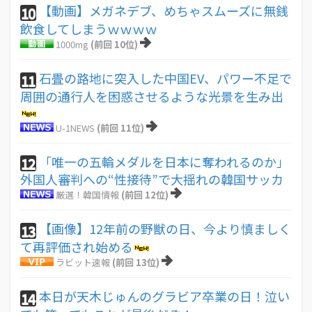
【動画】メガネデブ、めちゃスムーズに無銭
10
飲食してしまうｗｗｗｗ
1000mg
(前回 10位)
石畳の路地に突入した中国EV、パワー不足で
11
周囲の通行人を困惑させるような光景を生み出
U-1NEWS
(前回 11位)
「唯一の五輪メダルを日本に奪われるのか」
12
外国人審判への“性接待”で大揺れの韓国サッカ
厳選！韓国情報
(前回 12位)
【画像】12年前の野獣の日、今より慎ましく
13
て再評価され始める
ラビット速報
(前回 13位)
本日が天木じゅんのグラビア卒業の日！泣い
14