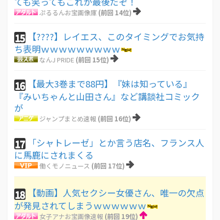
ても笑ってもこれが最後だぞ！
ぷるるんお宝画像庫
(前回 14位)
【????】レイエス、このタイミングでお気持
15
ち表明ｗｗｗｗｗｗｗｗｗ
なんJ PRIDE
(前回 15位)
【最大3巻まで88円】『妹は知っている』
16
『みいちゃんと山田さん』など講談社コミック
が
ジャンプまとめ速報
(前回 16位)
「シャトレーゼ」とか言う店名、フランス人
17
に馬鹿にされまくる
働くモノニュース
(前回 17位)
【動画】人気セクシー女優さん、唯一の欠点
18
が発見されてしまうｗｗｗｗｗｗ
女子アナお宝画像速報
(前回 19位)