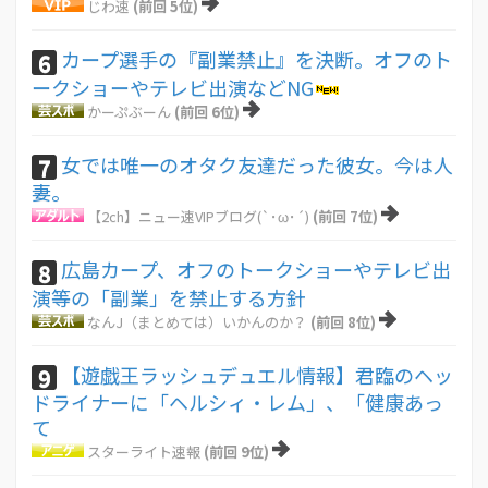
じわ速
(前回 5位)
カープ選手の『副業禁止』を決断。オフのト
6
ークショーやテレビ出演などNG
かーぷぶーん
(前回 6位)
女では唯一のオタク友達だった彼女。今は人
7
妻。
【2ch】ニュー速VIPブログ(`･ω･´)
(前回 7位)
広島カープ、オフのトークショーやテレビ出
8
演等の「副業」を禁止する方針
なんJ（まとめては）いかんのか？
(前回 8位)
【遊戯王ラッシュデュエル情報】君臨のヘッ
9
ドライナーに「ヘルシィ・レム」、「健康あっ
て
スターライト速報
(前回 9位)