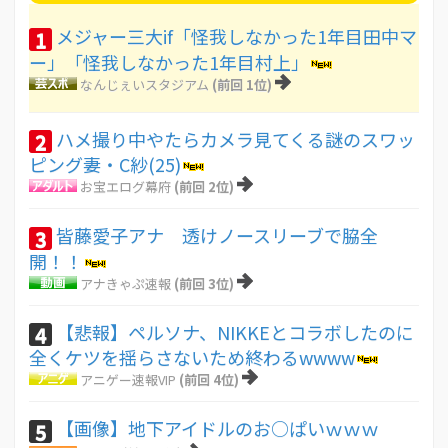
メジャー三大if「怪我しなかった1年目田中マ
1
ー」「怪我しなかった1年目村上」
なんじぇいスタジアム
(前回 1位)
ハメ撮り中やたらカメラ見てくる謎のスワッ
2
ピング妻・C紗(25)
お宝エログ幕府
(前回 2位)
皆藤愛子アナ 透けノースリーブで脇全
3
開！！
アナきゃぷ速報
(前回 3位)
【悲報】ペルソナ、NIKKEとコラボしたのに
4
全くケツを揺らさないため終わるwwww
アニゲー速報VIP
(前回 4位)
【画像】地下アイドルのお○ぱいｗｗｗ
5