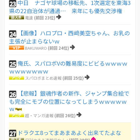
中日 ナゴヤ球場の移転先、1次選定を東海3
23
県の22自治体が通過… 来年にも優先交渉権
竜速
(前回 23位)
【画像】ハロプロ・西﨑美空ちゃん、お乳の
24
主張が止まらないｗ
BAKUWARO
(前回 24位)
俺氏、スパロボVの難易度にビビるｗｗｗｗ
25
ｗｗｗｗｗｗｗ
スパロボまとめ速報
(前回 25位)
【悲報】銀魂作者の新作、ジャンプ集合絵で
26
も完全にモブの位置になってしまうｗｗｗｗｗ
ｗ
超・マンガ速報
(前回 26位)
ドラクエ8ってまあまあよく出来てたよな
27