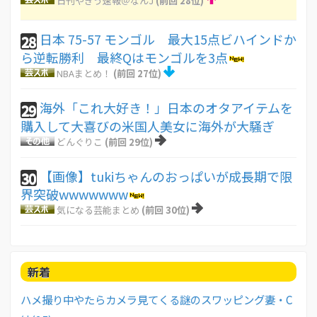
日刊やきう速報＠なんJ
(前回 28位)
日本 75-57 モンゴル 最大15点ビハインドか
28
ら逆転勝利 最終Qはモンゴルを3点
NBAまとめ！
(前回 27位)
海外「これ大好き！」日本のオタアイテムを
29
購入して大喜びの米国人美女に海外が大騒ぎ
どんぐりこ
(前回 29位)
【画像】tukiちゃんのおっぱいが成長期で限
30
界突破wwwwwww
気になる芸能まとめ
(前回 30位)
新着
ハメ撮り中やたらカメラ見てくる謎のスワッピング妻・C