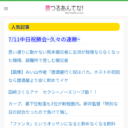
人気記事
7/11中日祝勝会~久々の連勝~
思い通りに動かない熊本被災者に左派が我慢ならなくなっ
た模様、避難所で苦しむ被災者
【画像】みい山作者「居酒屋行く奴はバカ。ホストの初回
なら居酒屋より安く飲めてイケ
田﨑さくらアナ セクシーノースリーブ脇！！
カープ、最下位転落も3位が射程圏内。新井監督「特別な
日の試合だったので負けて悔し
「ファンタ」というオッサンになると飲めなくなる飲料