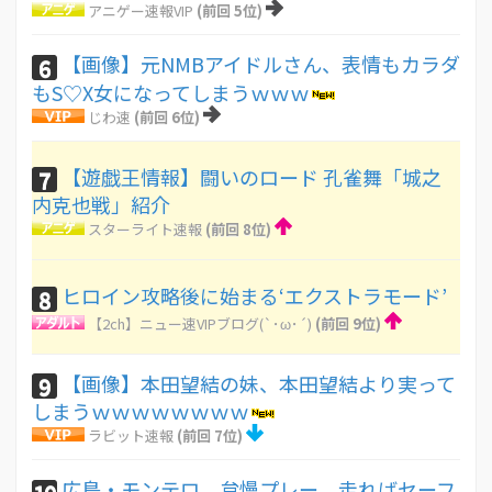
アニゲー速報VIP
(前回 5位)
【画像】元NMBアイドルさん、表情もカラダ
6
もS♡X女になってしまうｗｗｗ
じわ速
(前回 6位)
【遊戯王情報】闘いのロード 孔雀舞「城之
7
内克也戦」紹介
スターライト速報
(前回 8位)
ヒロイン攻略後に始まる‘エクストラモード’
8
【2ch】ニュー速VIPブログ(`･ω･´)
(前回 9位)
【画像】本田望結の妹、本田望結より実って
9
しまうｗｗｗｗｗｗｗｗ
ラビット速報
(前回 7位)
広島・モンテロ、怠慢プレー 走ればセーフ