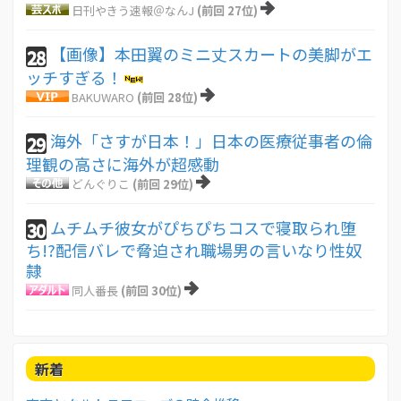
日刊やきう速報＠なんJ
(前回 27位)
【画像】本田翼のミニ丈スカートの美脚がエ
28
ッチすぎる！
BAKUWARO
(前回 28位)
海外「さすが日本！」日本の医療従事者の倫
29
理観の高さに海外が超感動
どんぐりこ
(前回 29位)
ムチムチ彼女がぴちぴちコスで寝取られ堕
30
ち!?配信バレで脅迫され職場男の言いなり性奴
隷
同人番長
(前回 30位)
新着