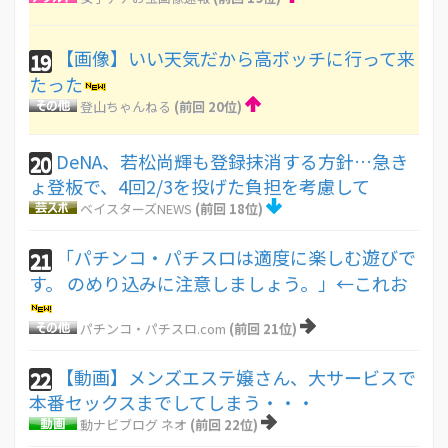
【画像】いい天気だから高ボッチに行って来
19
たった
登山ちゃんねる
(前回 20位)
DeNA、若松尚輝も登録抹消する方針…急き
20
ょ登板で、4回2/3を投げた負担を考慮して
ベイスターズNEWS
(前回 18位)
「パチンコ・パチスロは適度に楽しむ遊びで
21
す。 のめり込みに注意しましょう。」←これお
パチンコ・パチスロ.com
(前回 21位)
【動画】メンズエステ嬢さん、大サービスで
22
本番セックスまでしてしまう・・・
動ナビブログ ネオ
(前回 22位)