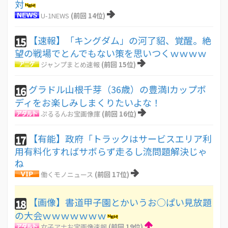
対
U-1NEWS
(前回 14位)
【速報】「キングダム」の河了貂、覚醒。絶
15
望の戦場でとんでもない策を思いつくｗｗｗｗ
ジャンプまとめ速報
(前回 15位)
グラドル山根千芽（36歳）の豊満Iカップボ
16
ディをお楽しみしまくりたいよな！
ぷるるんお宝画像庫
(前回 16位)
【有能】政府「トラックはサービスエリア利
17
用有料化すればサボらず走るし流問題解決じゃ
ね
働くモノニュース
(前回 17位)
【画像】書道甲子園とかいうお○ぱい見放題
18
の大会ｗｗｗｗｗｗｗ
女子アナお宝画像速報
(前回 19位)