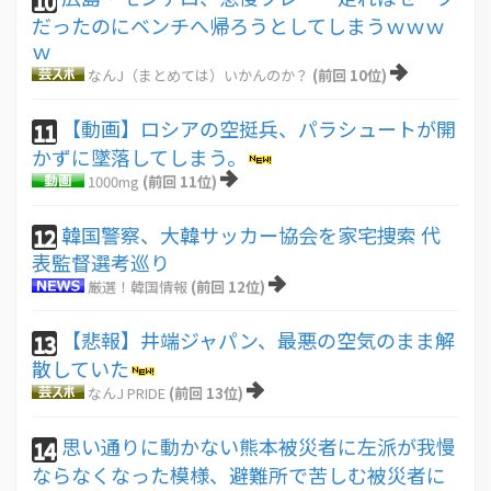
10
だったのにベンチへ帰ろうとしてしまうｗｗｗ
ｗ
なんJ（まとめては）いかんのか？
(前回 10位)
【動画】ロシアの空挺兵、パラシュートが開
11
かずに墜落してしまう。
1000mg
(前回 11位)
韓国警察、大韓サッカー協会を家宅捜索 代
12
表監督選考巡り
厳選！韓国情報
(前回 12位)
【悲報】井端ジャパン、最悪の空気のまま解
13
散していた
なんJ PRIDE
(前回 13位)
思い通りに動かない熊本被災者に左派が我慢
14
ならなくなった模様、避難所で苦しむ被災者に