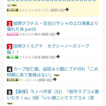
ｗ
なんじぇいスタジアム
(前回 1位)
絵師グラドル・百合川サシャのエロ漫画より
2
優れた体 part5
お宝エログ幕府
(前回 2位)
田﨑さくらアナ セクシーノースリーブ
3
脇！！
アナきゃぷ速報
(前回 3位)
カープ安仁屋、益田＆小園にブチ切れ「この
4
時期に来て勉強はない」
かーぷぶーん
(前回 4位)
【画像】ラノベ作家（52）「新作ラブコメ書
5
いたぞ！ｗ」X民「いい歳こいてラブコメ（笑