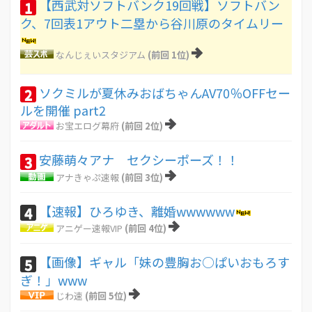
【西武対ソフトバンク19回戦】ソフトバン
1
ク、7回表1アウト二塁から谷川原のタイムリー
なんじぇいスタジアム
(前回 1位)
ソクミルが夏休みおばちゃんAV70％OFFセー
2
ルを開催 part2
お宝エログ幕府
(前回 2位)
安藤萌々アナ セクシーポーズ！！
3
アナきゃぷ速報
(前回 3位)
【速報】ひろゆき、離婚wwwwww
4
アニゲー速報VIP
(前回 4位)
【画像】ギャル「妹の豊胸お○ぱいおもろす
5
ぎ！」www
じわ速
(前回 5位)