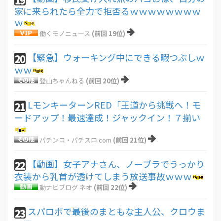
家に来られたら全力で拒否るｗｗｗｗｗｗｗｗ
ｗ
働くモノニュース
(前回 19位)
【緊急】ウォーキング中にできる暇つぶしｗ
20
ｗｗ
登山ちゃんねる
(前回 20位)
LモンキーターンRED「王道から挑戦へ！モ
21
ードアップ！最速達成！ジャックイン！７揃い
パチンコ・パチスロ.com
(前回 21位)
【動画】女子アナさん、ノーブラでうっかり
22
衣装から乳首が透けてしまう放送事故ｗｗｗ
動ナビブログ ネオ
(前回 22位)
スパロボで最後のまともな主人公、クロウま
23