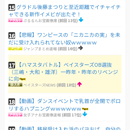
グラドル後藤まつりと至近距離でイチャイチ
15
ャできる新作イメビが出たぞ！
ぷるるんお宝画像庫
(前回 13位)
【悲報】ワンピースの「ニカニカの実」を未
16
だに受け入れられてない奴ｗｗｗｗｗ
ジャンプまとめ速報
(前回 16位)
【ハマスタバトル】ベイスターズOB選抜
17
（三嶋・大和・雄洋）一昨年・昨年のリベンジ
に向
ベイスターズNEWS
(前回 18位)
【動画】ダンスイベントで乳首が全開でポロ
18
リするハプニングｗｗｗｗｗｗ
女子アナお宝画像速報
(前回 17位)
【動画】移民受け入れ派のパヨおば、自分の
19