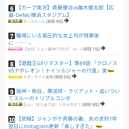
【カープ実況】斉藤優汰vs篠木健太郎【広
6
島-DeNA/横浜スタジアム】
かーぷぶーん
(前回 6位)
職場にいる高圧的な女上司が残業後
7
に………。
【2ch】ニュー速VIPブログ(`･ω･´)
(前回 7位)
【遊戯王GXリマスター】第69話 「クロノス
8
VSナポレオン！トイソルジャーの行進」実
スターライト速報
(前回 8位)
阪神・熊谷、悪送球・ラリアット・追いつい
9
てスルーのトリプルコンボ
なんJ（まとめては）いかんのか？
(前回 9位)
【悲報】ジャンポケ斉藤の妻、夫の求刑7年
10
翌日にInstagram更新「楽しすぎた」