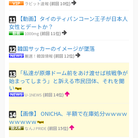
ラビット速報
(前回 10位)
【動画】タイのティパンコーン王子が日本人
11
女性とデートか？
1000mg
(前回 11位)
韓国サッカーのイメージが墜落
12
厳選！韓国情報
(前回 12位)
「私達が原爆ドーム前をあけ渡せば核戦争が
13
始まってしまう」と訴える市民団体、それを聞
い
U-1NEWS
(前回 14位)
【画像】 ONICHA、半額で在庫処分ｗｗｗｗ
14
ｗｗｗｗｗ
なんJ PRIDE
(前回 15位)