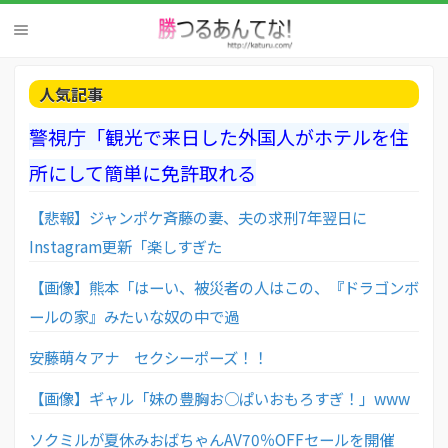
人気記事
警視庁「観光で来日した外国人がホテルを住
所にして簡単に免許取れる
【悲報】ジャンポケ斉藤の妻、夫の求刑7年翌日に
Instagram更新「楽しすぎた
【画像】熊本「はーい、被災者の人はこの、『ドラゴンボ
ールの家』みたいな奴の中で過
安藤萌々アナ セクシーポーズ！！
【画像】ギャル「妹の豊胸お○ぱいおもろすぎ！」www
ソクミルが夏休みおばちゃんAV70％OFFセールを開催