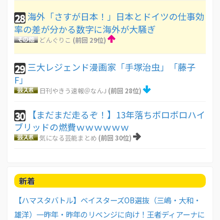
海外「さすが日本！」日本とドイツの仕事効
28
率の差が分かる数字に海外が大騒ぎ
どんぐりこ
(前回 29位)
三大レジェンド漫画家「手塚治虫」「藤子
29
F」
日刊やきう速報＠なんJ
(前回 28位)
【まだまだ走るぞ！】13年落ちボロボロハイ
30
ブリッドの燃費ｗｗｗｗｗｗ
気になる芸能まとめ
(前回 30位)
新着
【ハマスタバトル】ベイスターズOB選抜（三嶋・大和・
雄洋）一昨年・昨年のリベンジに向け！王者ディアーナに