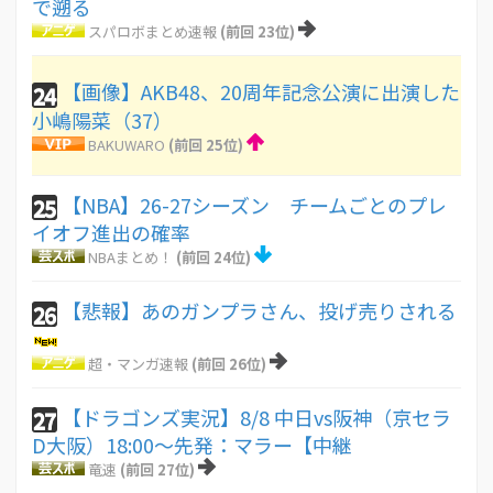
で遡る
スパロボまとめ速報
(前回 23位)
【画像】AKB48、20周年記念公演に出演した
24
小嶋陽菜（37）
BAKUWARO
(前回 25位)
【NBA】26-27シーズン チームごとのプレ
25
イオフ進出の確率
NBAまとめ！
(前回 24位)
【悲報】あのガンプラさん、投げ売りされる
26
超・マンガ速報
(前回 26位)
【ドラゴンズ実況】8/8 中日vs阪神（京セラ
27
D大阪）18:00～先発：マラー【中継
竜速
(前回 27位)