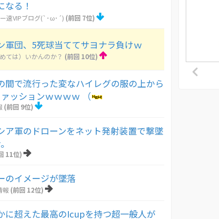
になる！
ー速VIPブログ(`･ω･´)
(前回 7位)
ン軍団、5死球当ててサヨナラ負けｗ
とめては）いかんのか？
(前回 10位)
の間で流行った変なハイレグの服の上から
ァッションｗｗｗｗ （
報
(前回 9位)
シア軍のドローンをネット発射装置で撃墜
ナ。
回 11位)
ーのイメージが墜落
情報
(前回 12位)
かに超えた最高のIcupを持つ超一般人が