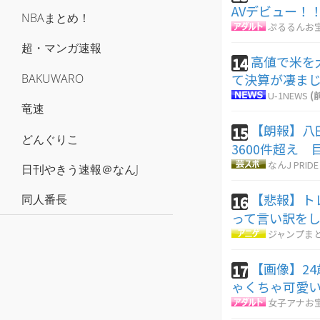
AVデビュー！
NBAまとめ！
ぷるるんお
超・マンガ速報
高値で米を
14
て決算が凄ま
BAKUWARO
U-1NEWS
(
竜速
【朗報】八
15
どんぐりこ
3600件超え
なんJ PRIDE
日刊やきう速報＠なんJ
【悲報】ト
16
同人番長
って言い訳を
ジャンプま
【画像】2
17
ゃくちゃ可愛
女子アナお