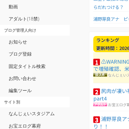
動画
らだれつける？
浦野芽良アナ ピ
アダルト(18禁)
ブログ管理人向け
ランキング
お知らせ
更新時間：2026-0
ブログ登録
⚠WARNI
1
固定タイトル検索
で増殖確認、
なんじぇい
お問い合わせ
尻肉が凄い
編集ツール
2
part4
サイト別
お宝エログ
なんじぇいスタジアム
浦野芽良ア
3
り！！
お宝エログ幕府