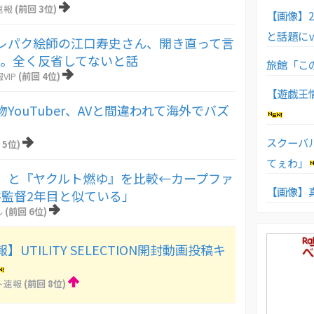
速報
(前回 3位)
【画像】
と話題に
レパク絵師の江口寿史さん、開き直って言
う。全く反省してないと話
旅館「こ
VIP
(前回 4位)
【遊戯王情
YouTuber、AVと間違われて海外でバズ
スクーバ
 5位)
てぇわ」
』と『ヤクルト燃ゆ』を比較←カープファ
【画像】
監督2年目と似ている」
ん
(前回 6位)
UTILITY SELECTION開封動画投稿キ
ト速報
(前回 8位)