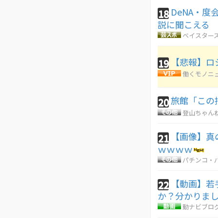
DeNA・
18
説に聞こえる
ベイスターズ
【悲報】ロ
19
働くモノニ
旅館「この
20
登山ちゃん
【画像】真
21
ｗｗｗｗ
パチンコ・パ
【動画】若
22
か？分かりま
動ナビブログ