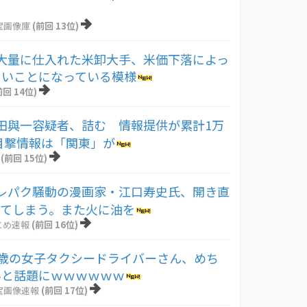
！
宝画像庫
(前回 13位)
大量に仕入れた米卸大手、米価下落によっ
じいことになっている模様
前回 14位)
田與一容疑者、詰む 情報提供が累計1万
 目撃情報は「関東」が
(前回 15位)
レパク騒動の漫画家・江口寿史氏、開き直
してしまう。また火に油を
とめ速報
(前回 16位)
4歳の女子タクシードライバーさん、めち
いと話題にｗｗｗｗｗｗ
宝画像速報
(前回 17位)