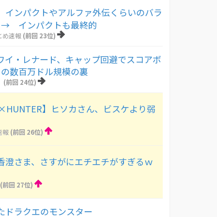
】インパクトやアルファ外伝くらいのバラ
 → インパクトも最終的
とめ速報
(前回 23位)
カワイ・レナード、キャップ回避でスコアボ
との数百万ドル規模の裏
！
(前回 24位)
R×HUNTER】ヒソカさん、ビスケより弱
速報
(前回 26位)
香澄さま、さすがにエチエチがすぎるｗ
(前回 27位)
たドラクエのモンスター