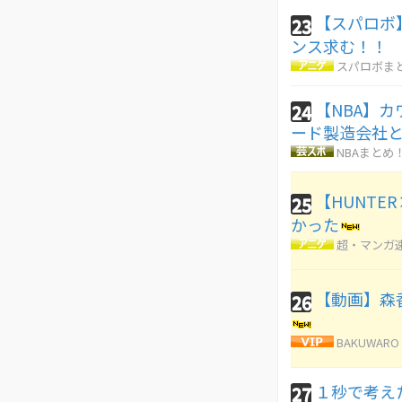
【スパロボ
23
ンス求む！！
スパロボま
【NBA】
24
ード製造会社
NBAまとめ
【HUNTE
25
かった
超・マンガ
【動画】森
26
BAKUWARO
１秒で考え
27