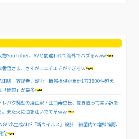
物YouTuber、AVと間違われて海外でバズるwww
森香澄さま、さすがにエチエチがすぎるｗ
八田與一容疑者、詰む 情報提供が累計1万3600件超え
は「関東」が最多
トレパク騒動の漫画家・江口寿史氏、開き直って言い訳を
う。また火に油を注いでて草ｗｗ
ING!!⚠生成AIが「新ウイルス」設計 細菌内で増殖確認、
研究