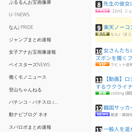
ぷるるんお宝画像庫
先生の彼女
8
【2ch】ニュ
U-1NEWS
楽天ノーコ
9
なんJ PRIDE
なんJ（ま
ジャンプまとめ速報
女さんたち
10
女子アナお宝画像速報
ズボンを履くフ
ベイスターズNEWS
ラビット速
働くモノニュース
【動画】ロ
11
するウクライ
登山ちゃんねる
1000mg
(前
パチンコ・パチスロ.com
韓国サッカ
12
動ナビブログ ネオ
厳選！韓国
スパロボまとめ速報
一般人を遥
13