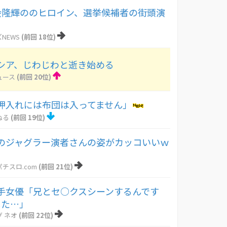
度会隆輝ののヒロイン、選挙候補者の街頭演
NEWS
(前回 18位)
シア、じわじわと逝き始める
ュース
(前回 20位)
押入れには布団は入ってません」
ねる
(前回 19位)
のジャグラー演者さんの姿がカッコいいｗ
チスロ.com
(前回 21位)
手女優「兄とセ○クスシーンするんです
した…」
 ネオ
(前回 22位)