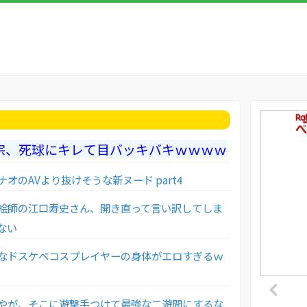
宗、死球にキレて目バッキバキｗｗｗｗ
オのAVより抜けそうな新ヌード part4
絵師の江口寿史さん、開き直って言い訳してしま
ない
なドスケベコスプレイヤーの身体がエロすぎるｗ
やが、そこに遊撃手つけて最強な二遊間にするな