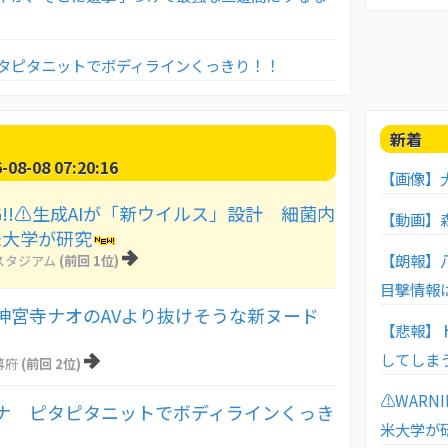
タピタニットでボディラインくっきり！！
新着
8-08 07:20:16
【画像】大
NG!!⚠生成AIが「新ウイルス」設計 細菌内
【動画】
米大学が研究
【朗報】
スタジアム
(前回 1位)
目撃情報
神宮寺ナオのAVより抜けそうな新ヌード
【悲報】
してしま
幕府
(前回 2位)
⚠WARN
ナ ピタピタニットでボディラインくっき
米大学が