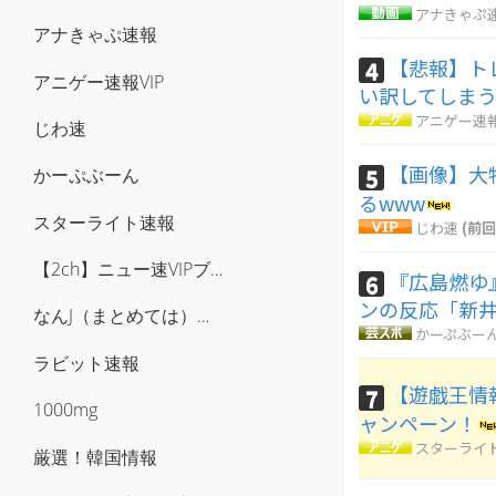
アナきゃぷ
アナきゃぷ速報
【悲報】ト
4
アニゲー速報VIP
い訳してしま
アニゲー速報
じわ速
【画像】大物
5
かーぷぶーん
るwww
スターライト速報
じわ速
(前回
【2ch】ニュー速VIPブログ(`･ω･´)
『広島燃ゆ
6
ンの反応「新井
なんJ（まとめては）いかんのか？
かーぷぶー
ラビット速報
【遊戯王情報】
7
1000mg
ャンペーン！
スターライ
厳選！韓国情報