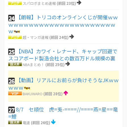
スパロボまとめ速報
(前回 23位)
【朗報】トリコのオンラインくじが開催ｗｗ
24
ｗｗｗｗｗｗｗｗｗｗｗｗｗｗｗｗｗｗｗｗｗ
ｗ
超・マンガ速報
(前回 24位)
【NBA】カワイ・レナード、キャップ回避で
25
スコアボード製造会社との数百万ドル規模の裏
NBAまとめ！
(前回 25位)
【動画】リアルにお前らが負けそうなJKｗｗ
26
ｗｗｗ
BAKUWARO
(前回 28位)
8/7 セ順位 虎=兎-====//====燕=星==竜
27
=鯉
竜速
(前回 26位)