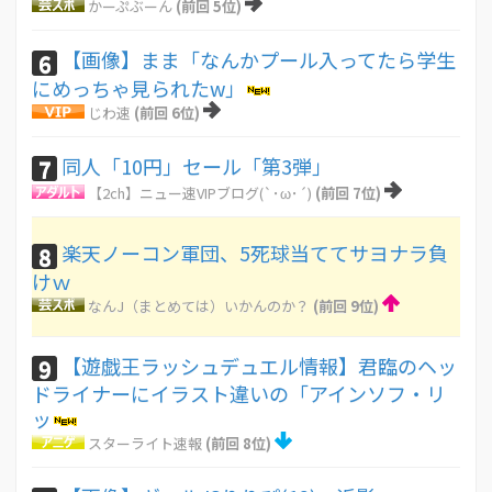
かーぷぶーん
(前回 5位)
【画像】まま「なんかプール入ってたら学生
6
にめっちゃ見られたw」
じわ速
(前回 6位)
同人「10円」セール「第3弾」
7
【2ch】ニュー速VIPブログ(`･ω･´)
(前回 7位)
楽天ノーコン軍団、5死球当ててサヨナラ負
8
けｗ
なんJ（まとめては）いかんのか？
(前回 9位)
【遊戯王ラッシュデュエル情報】君臨のヘッ
9
ドライナーにイラスト違いの「アインソフ・リ
ッ
スターライト速報
(前回 8位)