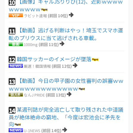
【画像】ギャルJSりりぴ(12)、近影ｗｗｗｗ
10
ｗｗｗｗｗｗ
ラビット速報
(前回 10位)
【動画】逃げる判断はやっ！埼玉でスマホ運
11
転のプリウスに当て逃げされる車載。
1000mg
(前回 11位)
韓国サッカーのイメージが墜落
12
厳選！韓国情報
(前回 12位)
【動画】今日の甲子園の女性審判の誤審ｗｗ
13
ｗｗｗｗｗｗｗｗｗｗｗｗｗ
なんJ PRIDE
(前回 13位)
某週刊誌が完全逃亡して取り残された中道議
14
員が絶体絶命の窮地、「今度は宏池会に矛先を
向
U-1NEWS
(前回 14位)