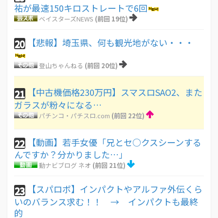
祐が最速150キロストレートで6回
ベイスターズNEWS
(前回 19位)
【悲報】埼玉県、何も観光地がない・・・
20
登山ちゃんねる
(前回 20位)
【中古機価格230万円】スマスロSAO2、また
21
ガラスが粉々になる…
パチンコ・パチスロ.com
(前回 22位)
【動画】若手女優「兄とセ○クスシーンする
22
んですか？分かりました…」
動ナビブログ ネオ
(前回 21位)
【スパロボ】インパクトやアルファ外伝くら
23
いのバランス求む！！ → インパクトも最終
的