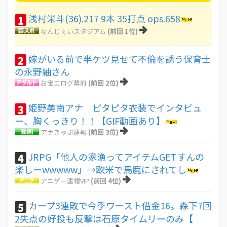
浅村栄斗(36).217 9本 35打点 ops.658
1
なんじぇいスタジアム
(前回 1位)
嫁がいる前で半ケツ見せて不倫を誘う保育士
2
の永野紬さん
お宝エログ幕府
(前回 2位)
姫野美南アナ ピタピタ衣装でインタビュ
3
ー、胸くっきり！！【GIF動画あり】
アナきゃぷ速報
(前回 3位)
JRPG「他人の家漁ってアイテムGETすんの
4
楽しーwwwww」→欧米で馬鹿にされてし
アニゲー速報VIP
(前回 4位)
カープ3連敗で今季ワースト借金16。森下7回
5
2失点の好投も反撃は石原タイムリーのみ【