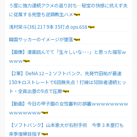
う度に強力連続アクメの返り討ち…秘宝の快感に抗えず夫
に従属する完堕ち逆調教生ハメ
浅村栄斗(36).217 9本 35打点 ops.658
韓国サッカーのイメージが墜落
【画像】漫画読んでて「生々しいな･･･」と思った描写ｗ
ｗｗｗ
【2軍】DeNA 12－2 ソフトバンク、先発竹田祐が最速
150キロストレートで6回無失点！打線は5回6者連続ヒッ
ト・全員出塁の9点で圧勝
【動画】今日の甲子園の女性審判の誤審ｗｗｗｗｗｗｗｗ
ｗｗｗｗｗｗｗ
【ソフトバンク】山本恵大が右肘手術 今季３本塁打も
来季復帰目指す