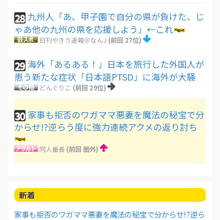
九州人「あ、甲子園で自分の県が負けた、じ
28
ゃあ他の九州の県を応援しよう」←これ
日刊やきう速報＠なんJ
(前回 27位)
海外「あるある！」日本を旅行した外国人が
29
患う新たな症状「日本語PTSD」に海外が大騒
どんぐりこ
(前回 29位)
家事も拒否のワガママ悪妻を魔法の秘宝で分
30
からせ!?逆らう度に強力連続アクメの返り討ち
同人番長
(前回 圏外)
新着
家事も拒否のワガママ悪妻を魔法の秘宝で分からせ!?逆ら