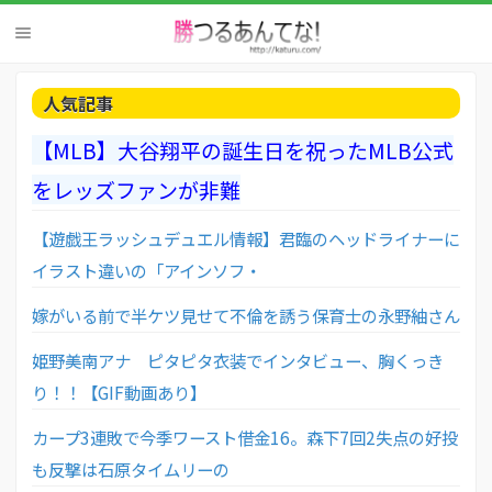
人気記事
【MLB】大谷翔平の誕生日を祝ったMLB公式
をレッズファンが非難
【遊戯王ラッシュデュエル情報】君臨のヘッドライナーに
イラスト違いの「アインソフ・
嫁がいる前で半ケツ見せて不倫を誘う保育士の永野紬さん
姫野美南アナ ピタピタ衣装でインタビュー、胸くっき
り！！【GIF動画あり】
カープ3連敗で今季ワースト借金16。森下7回2失点の好投
も反撃は石原タイムリーの