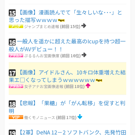
【画像】漫画読んでて「生々しいな･･･」と
15
思った描写ｗｗｗｗ
ジャンプまとめ速報
(前回 15位)
一般人を遥かに超えた最高のIcupを持つ超一
16
般人がAVデビュー！！
ぷるるんお宝画像庫
(前回 16位)
【画像】アイドルさん、10キロ体重増えた結
17
果エ□くなってしまうｗｗｗｗｗｗ
女子アナお宝画像速報
(前回 18位)
【悲報】「果糖」が「がん転移」を促すと判
18
明
働くモノニュース
(前回 17位)
【2軍】DeNA 12－2 ソフトバンク、先発竹田
19