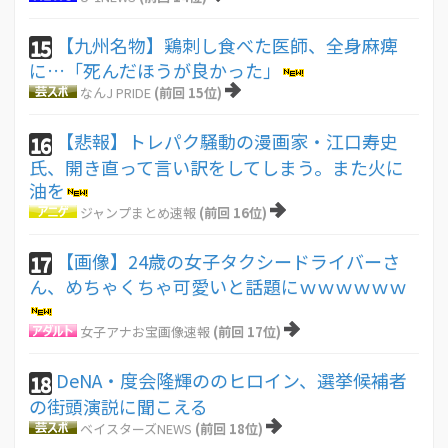
【九州名物】鶏刺し食べた医師、全身麻痺
15
に…「死んだほうが良かった」
なんJ PRIDE
(前回 15位)
【悲報】トレパク騒動の漫画家・江口寿史
16
氏、開き直って言い訳をしてしまう。また火に
油を
ジャンプまとめ速報
(前回 16位)
【画像】24歳の女子タクシードライバーさ
17
ん、めちゃくちゃ可愛いと話題にｗｗｗｗｗｗ
女子アナお宝画像速報
(前回 17位)
DeNA・度会隆輝ののヒロイン、選挙候補者
18
の街頭演説に聞こえる
ベイスターズNEWS
(前回 18位)