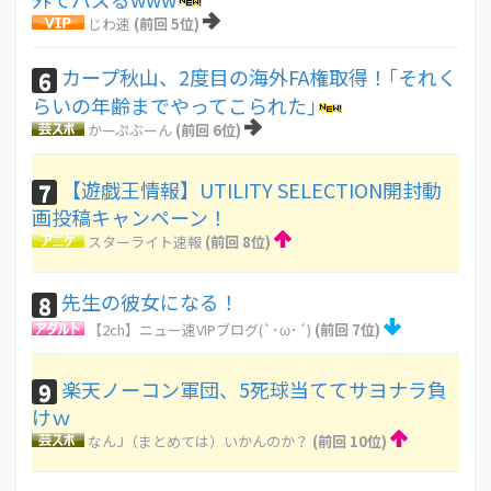
じわ速
(前回 5位)
カープ秋山、2度目の海外FA権取得！｢それく
6
らいの年齢までやってこられた｣
かーぷぶーん
(前回 6位)
【遊戯王情報】UTILITY SELECTION開封動
7
画投稿キャンペーン！
スターライト速報
(前回 8位)
先生の彼女になる！
8
【2ch】ニュー速VIPブログ(`･ω･´)
(前回 7位)
楽天ノーコン軍団、5死球当ててサヨナラ負
9
けｗ
なんJ（まとめては）いかんのか？
(前回 10位)