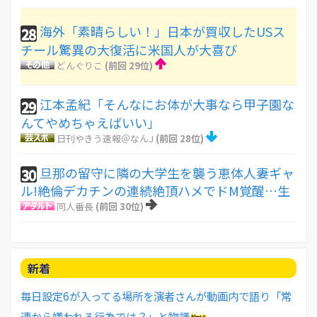
海外「素晴らしい！」日本が買収したUSス
28
チール驚異の大復活に米国人が大喜び
どんぐりこ
(前回 29位)
江本孟紀「そんなにお体が大事なら甲子園な
29
んてやめちゃえばいい」
日刊やきう速報＠なんJ
(前回 28位)
旦那の留守に隣の大学生を襲う恵体人妻ギャ
30
ル!絶倫デカチンの連続絶頂ハメでドM覚醒…生
同人番長
(前回 30位)
新着
毎日設定6が入ってる場所を演者さんが動画内で語り「常
連から嫌われる行為では？」と物議