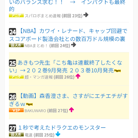
いのバランス求む！！ → インパクトも最終
的
スパロボまとめ速報
(前回 23位)
【NBA】カワイ・レナード、キャップ回避で
24
スコアボード製造会社との数百万ドル規模の裏
NBAまとめ！
(前回 24位)
あきもつ先生「こち亀は連載終了したくな
25
い」→２０２巻9月発売 ２０３巻10月発売
超・マンガ速報
(前回 26位)
【動画】森香澄さま、さすがにエチエチがす
26
ぎるｗ
BAKUWARO
(前回 27位)
１秒で考えたドラクエのモンスター
27
竜速
(前回 25位)