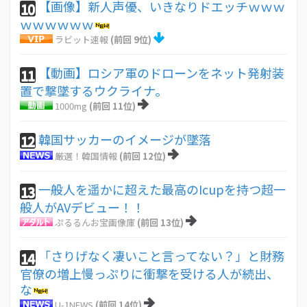
【画像】新人声優、いきなりドエッチｗｗｗ
10
ｗｗｗｗｗｗ
ラビット速報
(前回 9位)
【動画】ロシア軍のドローンをネット発射装
11
置で撃墜するウクライナ。
1000mg
(前回 11位)
韓国サッカーのイメージが墜落
12
厳選！韓国情報
(前回 12位)
一般人を遥かに超えた最高のIcupを持つ超一
13
般人がAVデビュー！！
ぷるるんお宝画像庫
(前回 13位)
「さりげなく凄いこと言ってない？」と財務
14
官僚の増上慢っぷりに衝撃を受ける人が続出、
な
U-1NEWS
(前回 14位)