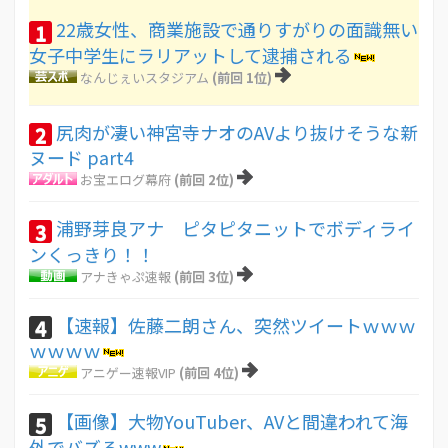
22歳女性、商業施設で通りすがりの面識無い
1
女子中学生にラリアットして逮捕される
なんじぇいスタジアム
(前回 1位)
尻肉が凄い神宮寺ナオのAVより抜けそうな新
2
ヌード part4
お宝エログ幕府
(前回 2位)
浦野芽良アナ ピタピタニットでボディライ
3
ンくっきり！！
アナきゃぷ速報
(前回 3位)
【速報】佐藤二朗さん、突然ツイートｗｗｗ
4
ｗｗｗｗ
アニゲー速報VIP
(前回 4位)
【画像】大物YouTuber、AVと間違われて海
5
外でバズるwww