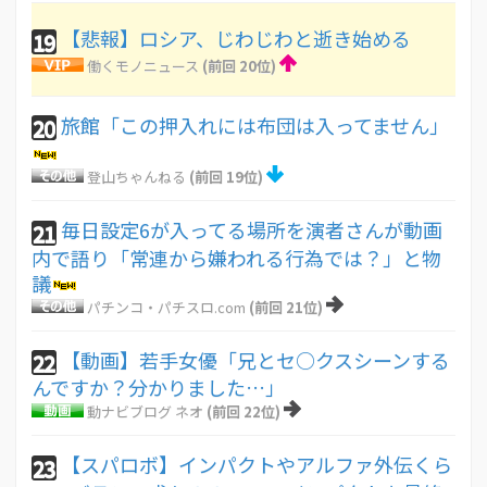
【悲報】ロシア、じわじわと逝き始める
19
働くモノニュース
(前回 20位)
旅館「この押入れには布団は入ってません」
20
登山ちゃんねる
(前回 19位)
毎日設定6が入ってる場所を演者さんが動画
21
内で語り「常連から嫌われる行為では？」と物
議
パチンコ・パチスロ.com
(前回 21位)
【動画】若手女優「兄とセ○クスシーンする
22
んですか？分かりました…」
動ナビブログ ネオ
(前回 22位)
【スパロボ】インパクトやアルファ外伝くら
23