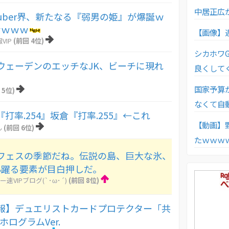
中居正広
uber界、新たなる『弱男の姫』が爆誕ｗ
ｗｗｗｗ
【画像】
VIP
(前回 4位)
シカホワ
ウェーデンのエッチなJK、ビーチに現れ
良くして
国家予算
 5位)
なくて自
打率.254』坂倉『打率.255』←これ
【動画】
ん
(前回 6位)
たｗｗｗ
フェスの季節だね。伝説の島、巨大な氷、
心躍る要素が目白押しだ。
ー速VIPブログ(`･ω･´)
(前回 8位)
報】デュエリストカードプロテクター「共
ホログラムVer.