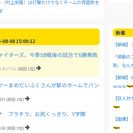
ネ（村上宗隆）は打撃だけでなくチームの雰囲気を
ず
新着
8-08 15:00:12
【朗報】
ァイターズ、今季SB戦後の試合で6勝無敗
「感動の
到、なん
スタジアム
(前回 1位)
【朗報】
ヤーまめだいふくさんが駅のホームでパン
ｗｗｗ
【巨人対ヤ
幕府
(前回 2位)
アナ ブラチラ、お尻くっきり、Y字開
【画像】
速報
(前回 3位)