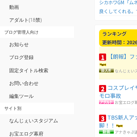
シカホワGM「ム
動画
良くしてくれる。
アダルト(18禁)
ブログ管理人向け
ランキング
更新時間：2026-0
お知らせ
【朗報】フ
1
ブログ登録
固定タイトル検索
なんじぇい
お問い合わせ
コスプレイ
2
モロ事故
編集ツール
お宝エログ
サイト別
TBS新人
3
なんじぇいスタジアム
脚！！
アナきゃぷ
お宝エログ幕府