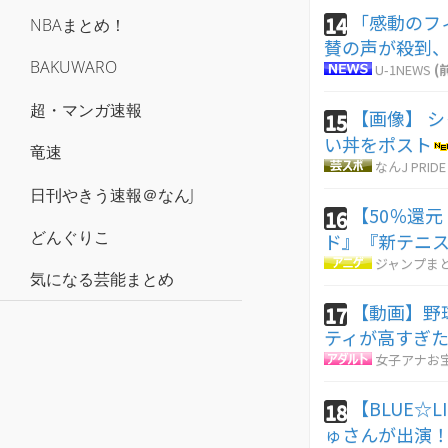
「感動のフ
14
NBAまとめ！
賛の声が殺到
BAKUWARO
U-1NEWS
(
超・マンガ速報
【画像】 
15
い丼をポスト
竜速
なんJ PRIDE
日刊やきう速報＠なんJ
【50％還
16
どんぐりこ
ド』『新テニス
ジャンプま
気になる芸能まとめ
【動画】野
17
ティが高すぎ
女子アナお
【BLUE☆L
18
ゅさんが出演！