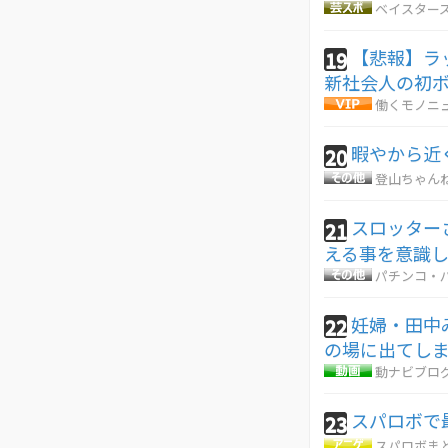
ベイスターズ
【悲報】ラ
19
新社会人の初
働くモノニ
暇やから近
20
登山ちゃん
スロッター
21
える事を意識
パチンコ・パ
妊婦・田中
22
の場に出てし
動ナビブログ
スパロボで
23
スパロボま