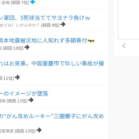
ト速報
(前回 7位)
ン軍団、5死球当ててサヨナラ負けｗ
とめては）いかんのか？
(前回 9位)
熊本地震被災地に人知れず多額寄付
報
(前回 10位)
れはお見事。中国重慶市で珍しい事故が撮
回 11位)
ーのイメージが墜落
情報
(前回 12位)
の“がん攻めルーキー”三園響子にがん攻め
！
宝画像庫
(前回 13位)