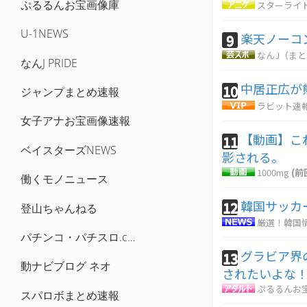
ぷるるんお宝画像庫
スターライ
U-1NEWS
楽天ノーコ
9
なんJ（ま
なんJ PRIDE
中居正広が
10
ジャンプまとめ速報
ラビット速
女子アナお宝画像速報
【動画】こ
11
ベイスターズNEWS
影される。
1000mg
(前
働くモノニュース
韓国サッカ
12
登山ちゃんねる
厳選！韓国
パチンコ・パチスロ.com
グラビア界
13
動ナビブログ ネオ
されたいよな
ぷるるんお
スパロボまとめ速報