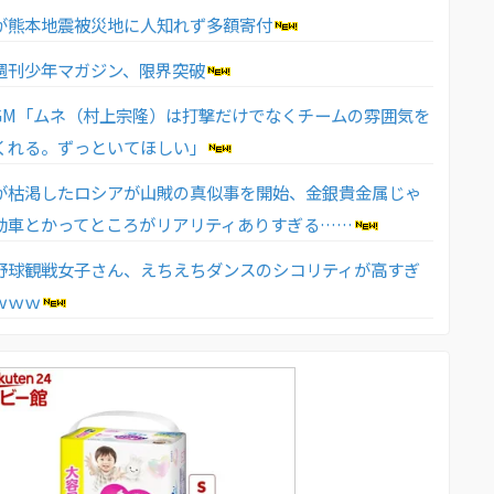
が熊本地震被災地に人知れず多額寄付
週刊少年マガジン、限界突破
GM「ムネ（村上宗隆）は打撃だけでなくチームの雰囲気を
くれる。ずっといてほしい」
が枯渇したロシアが山賊の真似事を開始、金銀貴金属じゃ
動車とかってところがリアリティありすぎる……
野球観戦女子さん、えちえちダンスのシコリティが高すぎ
ｗｗｗ