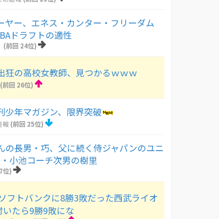
レーヤー、エネス・カンター・フリーダム
NBAドラフトの適性
！
(前回 24位)
出狂の高校女教師、見つかるｗｗｗ
(前回 26位)
刊少年マガジン、限界突破
速報
(前回 25位)
んの長男・巧、父に続く侍ジャパンのユニ
日・小池コーチ次男の樹里
7位)
 ソフトバンクに8勝3敗だった西武ライオ
付いたら9勝9敗にな