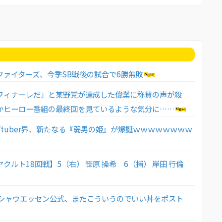
ファイターズ、今季SB戦後の試合で6勝無敗
フィナーレだ」と某野党が達成した偉業に称賛の声が殺
かヒーロー番組の最終回を見ているような気分に……
Vtuber界、新たなる『弱男の姫』が爆誕ｗｗｗｗｗｗｗｗ
クルト18回戦】5（右） 笹原 操希 6（捕） 岸田 行倫
 シャウエッセン公式、またこういうのでいい丼をポスト