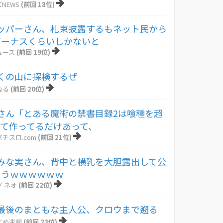
NEWS
(前回 18位)
ッパーさん、札束披露するもネット民から
ボーナスくらいしかないと
ュース
(前回 19位)
くの山に探検するぜ
ねる
(前回 20位)
さん「とある魔術の禁書目録2は喰種を超
して作ってるだけあって、
チスロ.com
(前回 21位)
みな実さん、背中と横乳を大胆露出して公
まうｗｗｗｗｗｗ
 ネオ
(前回 22位)
最後のまともな主人公、クロウまで遡る
とめ速報
(前回 23位)