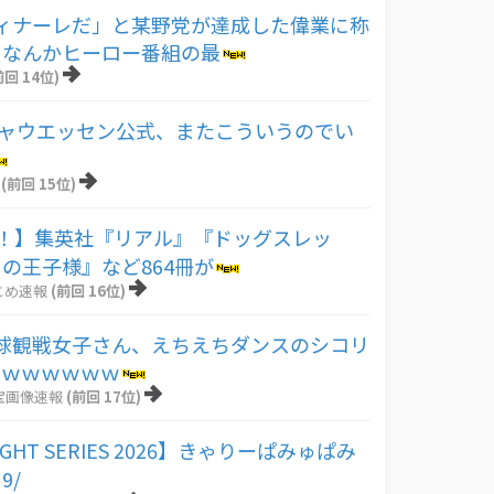
ィナーレだ」と某野党が達成した偉業に称
、なんかヒーロー番組の最
前回 14位)
シャウエッセン公式、またこういうのでい
(前回 15位)
元！】集英社『リアル』『ドッグスレッ
の王子様』など864冊が
とめ速報
(前回 16位)
球観戦女子さん、えちえちダンスのシコリ
たｗｗｗｗｗｗ
宝画像速報
(前回 17位)
IGHT SERIES 2026】きゃりーぱみゅぱみ
9/