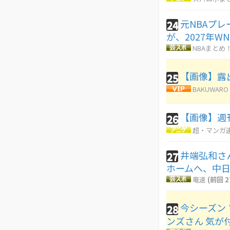
元NBAプ
24
が、2027年W
NBAまとめ
【画像】露
25
BAKUWARO
【画像】週
26
超・マンガ
井端弘和さ
27
ホームへ、中
竜速
(前回 2
今シーズン
28
ンズさん 気が