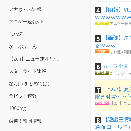
【朗報】Vt
アナきゃぷ速報
4
ｗｗｗｗｗｗ
アニゲー速報VIP
アニゲー速報
じわ速
【画像】ス
5
るｗｗｗ
かーぷぶーん
じわ速
(前回
【2ch】ニュー速VIPブログ(`･ω･´)
カープ小園『
6
スターライト速報
かーぷぶー
なんJ（まとめては）いかんのか？
「ついに夏
7
ラビット速報
眠る財宝……
【2ch】ニュ
1000mg
【遊戯王情
8
厳選！韓国情報
通面 ゴールド (