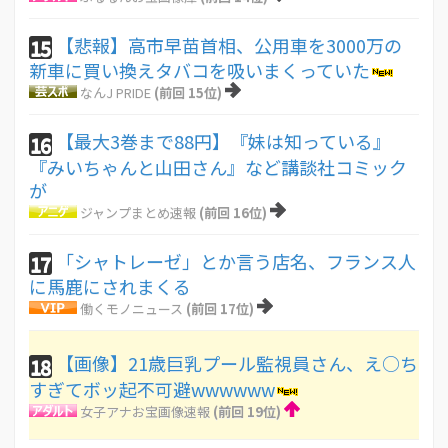
【悲報】高市早苗首相、公用車を3000万の
15
新車に買い換えタバコを吸いまくっていた
なんJ PRIDE
(前回 15位)
【最大3巻まで88円】『妹は知っている』
16
『みいちゃんと山田さん』など講談社コミック
が
ジャンプまとめ速報
(前回 16位)
「シャトレーゼ」とか言う店名、フランス人
17
に馬鹿にされまくる
働くモノニュース
(前回 17位)
【画像】21歳巨乳プール監視員さん、え○ち
18
すぎてボッ起不可避wwwwww
女子アナお宝画像速報
(前回 19位)