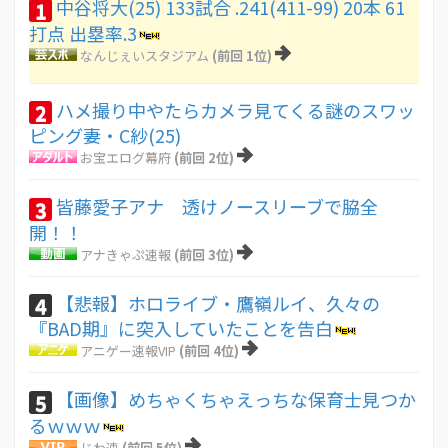
中谷将大(25) 133試合 .241(411-99) 20本 61
1
打点 出塁率.3
なんじぇいスタジアム
(前回 1位)
ハメ撮り中やたらカメラ見てくる謎のスワッ
2
ピング妻・C紗(25)
お宝エログ幕府
(前回 2位)
皆藤愛子アナ 透けノースリーブで脇全
3
開！！
アナきゃぷ速報
(前回 3位)
【悲報】ホロライブ・鷹嶺ルイ、久々の
4
『BAD期』に突入していたことを告白
アニゲー速報VIP
(前回 4位)
【画像】めちゃくちゃえっちな保育士見つか
5
るｗｗｗ
じわ速
(前回 5位)