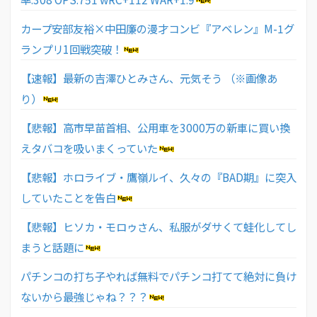
カープ安部友裕×中田廉の漫才コンビ『アベレン』M-1グ
ランプリ1回戦突破！
【速報】最新の吉澤ひとみさん、元気そう （※画像あ
り）
【悲報】高市早苗首相、公用車を3000万の新車に買い換
えタバコを吸いまくっていた
【悲報】ホロライブ・鷹嶺ルイ、久々の『BAD期』に突入
していたことを告白
【悲報】ヒソカ・モロゥさん、私服がダサくて蛙化してし
まうと話題に
パチンコの打ち子やれば無料でパチンコ打てて絶対に負け
ないから最強じゃね？？？