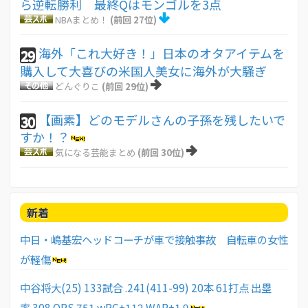
ら逆転勝利 最終Qはモンゴルを3点
NBAまとめ！
(前回 27位)
海外「これ大好き！」日本のオタアイテムを
29
購入して大喜びの米国人美女に海外が大騒ぎ
どんぐりこ
(前回 29位)
【画素】どのモデルさんの子孫を残したいで
30
すか！？
気になる芸能まとめ
(前回 30位)
新着
中日・嶋基宏ヘッドコーチが車で接触事故 自転車の女性
が軽傷
中谷将大(25) 133試合 .241(411-99) 20本 61打点 出塁
率.308 OPS.751 wRC+112 WAR+1.9