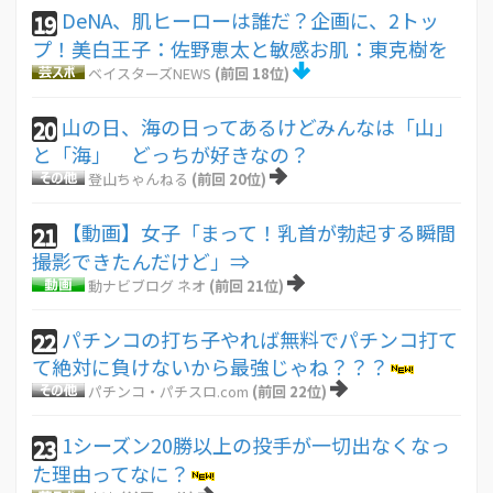
DeNA、肌ヒーローは誰だ？企画に、2トッ
19
プ！美白王子：佐野恵太と敏感お肌：東克樹を
ベイスターズNEWS
(前回 18位)
山の日、海の日ってあるけどみんなは「山」
20
と「海」 どっちが好きなの？
登山ちゃんねる
(前回 20位)
【動画】女子「まって！乳首が勃起する瞬間
21
撮影できたんだけど」⇒
動ナビブログ ネオ
(前回 21位)
パチンコの打ち子やれば無料でパチンコ打て
22
て絶対に負けないから最強じゃね？？？
パチンコ・パチスロ.com
(前回 22位)
1シーズン20勝以上の投手が一切出なくなっ
23
た理由ってなに？