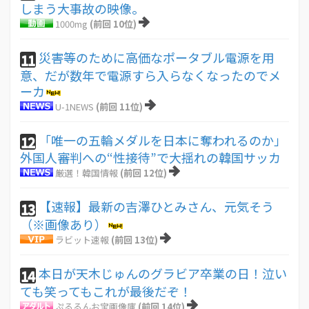
しまう大事故の映像。
1000mg
(前回 10位)
災害等のために高価なポータブル電源を用
11
意、だが数年で電源すら入らなくなったのでメ
ーカ
U-1NEWS
(前回 11位)
「唯一の五輪メダルを日本に奪われるのか」
12
外国人審判への“性接待”で大揺れの韓国サッカ
厳選！韓国情報
(前回 12位)
【速報】最新の吉澤ひとみさん、元気そう
13
（※画像あり）
ラビット速報
(前回 13位)
本日が天木じゅんのグラビア卒業の日！泣い
14
ても笑ってもこれが最後だぞ！
ぷるるんお宝画像庫
(前回 14位)