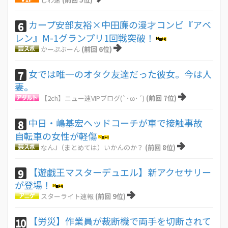
カープ安部友裕×中田廉の漫才コンビ『アベ
6
レン』M-1グランプリ1回戦突破！
かーぷぶーん
(前回 6位)
女では唯一のオタク友達だった彼女。今は人
7
妻。
【2ch】ニュー速VIPブログ(`･ω･´)
(前回 7位)
中日・嶋基宏ヘッドコーチが車で接触事故
8
自転車の女性が軽傷
なんJ（まとめては）いかんのか？
(前回 8位)
【遊戯王マスターデュエル】新アクセサリー
9
が登場！
スターライト速報
(前回 9位)
【労災】作業員が裁断機で両手を切断されて
10