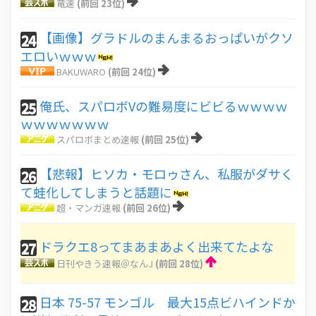
竜速
(前回 23位)
【画像】グラドルのまんまるおっぱいがクソ
24
エロいｗｗｗ
BAKUWARO
(前回 24位)
俺氏、スパロボVの難易度にビビるｗｗｗｗ
25
ｗｗｗｗｗｗｗ
スパロボまとめ速報
(前回 25位)
【悲報】ヒソカ・モロゥさん、私服がダサく
26
て蛙化してしまうと話題に
超・マンガ速報
(前回 26位)
ドラクエ8ってまあまあよく出来てたよな
27
日刊やきう速報＠なんJ
(前回 28位)
日本 75-57 モンゴル 最大15点ビハインドか
28