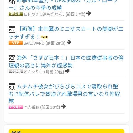
27
ー』さんの今季の成績
日刊やきう速報＠なんJ
(前回 27位)
【画像】本田翼のミニ丈スカートの美脚がエ
28
ッチすぎる！
BAKUWARO
(前回 28位)
海外「さすが日本！」日本の医療従事者の倫
29
理観の高さに海外が超感動
どんぐりこ
(前回 29位)
ムチムチ彼女がぴちぴちコスで寝取られ堕
30
ち!?配信バレで脅迫され職場男の言いなり性奴
隷
同人番長
(前回 30位)