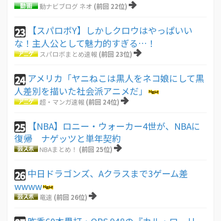
動ナビブログ ネオ
(前回 22位)
【スパロボY】しかしクロウはやっぱいい
23
な！主人公として魅力的すぎる…！
スパロボまとめ速報
(前回 23位)
アメリカ「ヤニねこは黒人をネコ娘にして黒
24
人差別を描いた社会派アニメだ」
超・マンガ速報
(前回 24位)
【NBA】ロニー・ウォーカー4世が、NBAに
25
復帰 ナゲッツと単年契約
NBAまとめ！
(前回 25位)
中日ドラゴンズ、Aクラスまで3ゲーム差
26
wwww
竜速
(前回 26位)
昨季60本塁打・OPS.948の『カル・ローリ