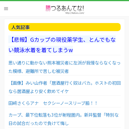
人気記事
【悲報】Gカップの現役薬学生、とんでもな
い競泳水着を着てしまうw
思い通りに動かない熊本被災者に左派が我慢ならなくなっ
た模様、避難所で苦しむ被災者
【画像】みい山作者「居酒屋行く奴はバカ。ホストの初回
なら居酒屋より安く飲めてイケ
田﨑さくらアナ セクシーノースリーブ脇！！
カープ、最下位転落も3位が射程圏内。新井監督「特別な
日の試合だったので負けて悔し