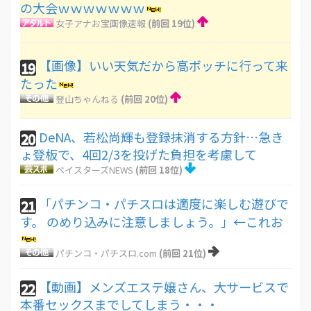
の大会ｗｗｗｗｗｗｗ
女子アナお宝画像速報
(前回 19位)
【画像】いい天気だから高ボッチに行って来
19
たった
登山ちゃんねる
(前回 20位)
DeNA、若松尚輝も登録抹消する方針…急き
20
ょ登板で、4回2/3を投げた負担を考慮して
ベイスターズNEWS
(前回 18位)
「パチンコ・パチスロは適度に楽しむ遊びで
21
す。 のめり込みに注意しましょう。」←これお
パチンコ・パチスロ.com
(前回 21位)
【動画】メンズエステ嬢さん、大サービスで
22
本番セックスまでしてしまう・・・