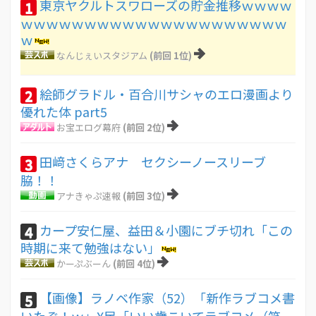
東京ヤクルトスワローズの貯金推移ｗｗｗｗ
1
ｗｗｗｗｗｗｗｗｗｗｗｗｗｗｗｗｗｗｗｗｗ
ｗ
なんじぇいスタジアム
(前回 1位)
絵師グラドル・百合川サシャのエロ漫画より
2
優れた体 part5
お宝エログ幕府
(前回 2位)
田﨑さくらアナ セクシーノースリーブ
3
脇！！
アナきゃぷ速報
(前回 3位)
カープ安仁屋、益田＆小園にブチ切れ「この
4
時期に来て勉強はない」
かーぷぶーん
(前回 4位)
【画像】ラノベ作家（52）「新作ラブコメ書
5