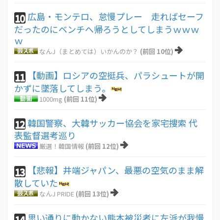
広島・モンテロ、怠慢プレー 走ればセーフ
10
だったのにベンチへ帰ろうとしてしまうｗｗｗ
ｗ
なんJ（まとめては）いかんのか？
(前回 10位)
【動画】ロシアの空挺兵、パラシュートが開
11
かずに墜落してしまう。
1000mg
(前回 11位)
韓国警察、大韓サッカー協会を家宅捜索 代
12
表監督選考巡り
厳選！韓国情報
(前回 12位)
【悲報】井端ジャパン、最悪の空気のまま解
13
散していた
なんJ PRIDE
(前回 13位)
思い通りに動かない熊本被災者に左派が我慢
14