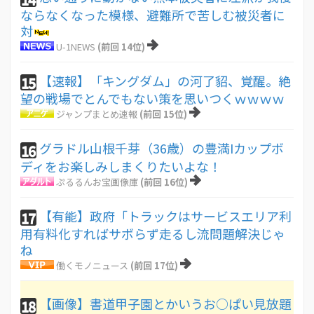
ならなくなった模様、避難所で苦しむ被災者に
対
U-1NEWS
(前回 14位)
【速報】「キングダム」の河了貂、覚醒。絶
15
望の戦場でとんでもない策を思いつくｗｗｗｗ
ジャンプまとめ速報
(前回 15位)
グラドル山根千芽（36歳）の豊満Iカップボ
16
ディをお楽しみしまくりたいよな！
ぷるるんお宝画像庫
(前回 16位)
【有能】政府「トラックはサービスエリア利
17
用有料化すればサボらず走るし流問題解決じゃ
ね
働くモノニュース
(前回 17位)
【画像】書道甲子園とかいうお○ぱい見放題
18