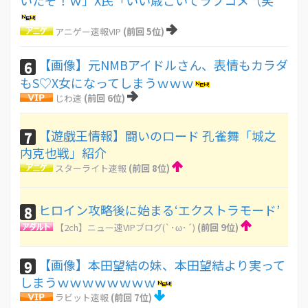
いたぞ！ｗ」X民「いい歳こいてラブコメ（笑
アニゲー速報VIP
(前回 5位)
【画像】元NMBアイドルさん、表情もカラダ
6
もS♡X女になってしまうｗｗｗ
じわ速
(前回 6位)
【遊戯王情報】闘いのロード 孔雀舞「城之
7
内克也戦」紹介
スターライト速報
(前回 8位)
ヒロイン攻略後に始まる‘エクストラモード’
8
【2ch】ニュー速VIPブログ(`･ω･´)
(前回 9位)
【画像】本田望結の妹、本田望結より実って
9
しまうｗｗｗｗｗｗｗｗ
ラビット速報
(前回 7位)