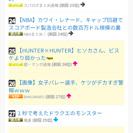
スパロボまとめ速報
(前回 23位)
【NBA】カワイ・レナード、キャップ回避で
24
スコアボード製造会社との数百万ドル規模の裏
NBAまとめ！
(前回 24位)
【HUNTER×HUNTER】ヒソカさん、ビス
25
ケより弱かった
超・マンガ速報
(前回 26位)
【画像】女子バレー選手、ケツがデカすぎ警
26
報ｗｗｗ
BAKUWARO
(前回 27位)
１秒で考えたドラクエのモンスター
27
竜速
(前回 25位)