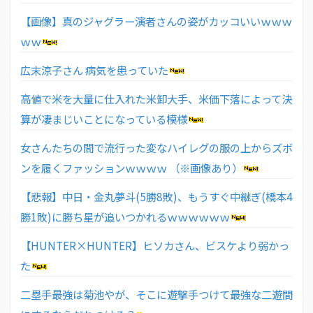
【画像】真のジャグラー演者さんの姿がカッコいいｗｗｗ
ｗｗ
広末涼子さん 病気を患っていた
高値で米を大量に仕入れた米卸大手、米価下落によって決
算が凄まじいことになっている模様
女さんたちの間で流行った変なハイレグの服の上からズボ
ンを履くファッションｗｗｗｗ （※画像あり）
【悲報】中日・金丸夢斗(5勝8敗)、もうすぐ中継ぎ(橋本4
勝1敗)に勝ち星が追いつかれるｗｗｗｗｗｗ
【HUNTER×HUNTER】ヒソカさん、ビスケより弱かっ
た
二塁手最強は菊池やが、そこに遊撃手つけて最強な二遊間