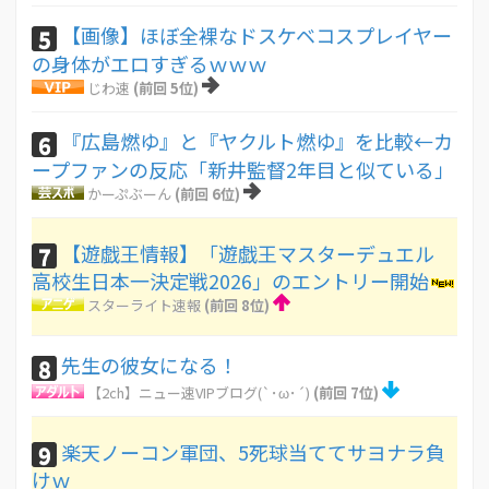
【画像】ほぼ全裸なドスケベコスプレイヤー
5
の身体がエロすぎるｗｗｗ
じわ速
(前回 5位)
『広島燃ゆ』と『ヤクルト燃ゆ』を比較←カ
6
ープファンの反応「新井監督2年目と似ている」
かーぷぶーん
(前回 6位)
【遊戯王情報】「遊戯王マスターデュエル
7
高校生日本一決定戦2026」のエントリー開始
スターライト速報
(前回 8位)
先生の彼女になる！
8
【2ch】ニュー速VIPブログ(`･ω･´)
(前回 7位)
楽天ノーコン軍団、5死球当ててサヨナラ負
9
けｗ