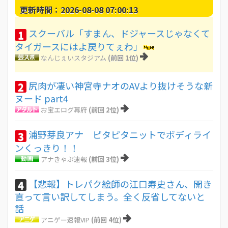
更新時間：2026-08-08 07:00:13
スクーバル「すまん、ドジャースじゃなくて
1
タイガースにはよ戻りてぇわ」
なんじぇいスタジアム
(前回 1位)
尻肉が凄い神宮寺ナオのAVより抜けそうな新
2
ヌード part4
お宝エログ幕府
(前回 2位)
浦野芽良アナ ピタピタニットでボディライ
3
ンくっきり！！
アナきゃぷ速報
(前回 3位)
【悲報】トレパク絵師の江口寿史さん、開き
4
直って言い訳してしまう。全く反省してないと
話
アニゲー速報VIP
(前回 4位)