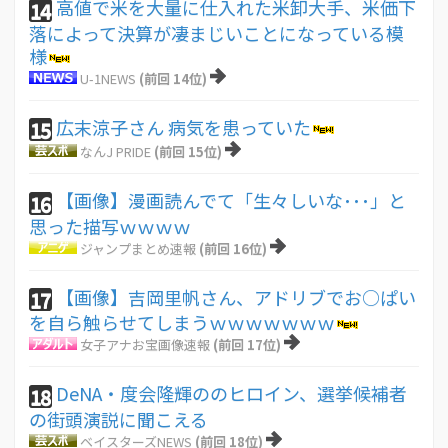
高値で米を大量に仕入れた米卸大手、米価下
14
落によって決算が凄まじいことになっている模
様
U-1NEWS
(前回 14位)
広末涼子さん 病気を患っていた
15
なんJ PRIDE
(前回 15位)
【画像】漫画読んでて「生々しいな･･･」と
16
思った描写ｗｗｗｗ
ジャンプまとめ速報
(前回 16位)
【画像】吉岡里帆さん、アドリブでお○ぱい
17
を自ら触らせてしまうｗｗｗｗｗｗｗ
女子アナお宝画像速報
(前回 17位)
DeNA・度会隆輝ののヒロイン、選挙候補者
18
の街頭演説に聞こえる
ベイスターズNEWS
(前回 18位)