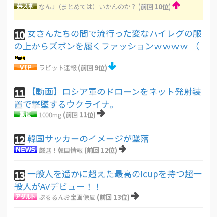
なんJ（まとめては）いかんのか？
(前回 10位)
女さんたちの間で流行った変なハイレグの服
10
の上からズボンを履くファッションｗｗｗｗ （
ラビット速報
(前回 9位)
【動画】ロシア軍のドローンをネット発射装
11
置で撃墜するウクライナ。
1000mg
(前回 11位)
韓国サッカーのイメージが墜落
12
厳選！韓国情報
(前回 12位)
一般人を遥かに超えた最高のIcupを持つ超一
13
般人がAVデビュー！！
ぷるるんお宝画像庫
(前回 13位)