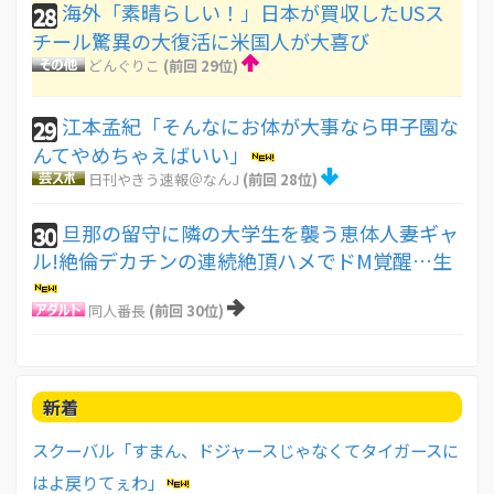
海外「素晴らしい！」日本が買収したUSス
28
チール驚異の大復活に米国人が大喜び
どんぐりこ
(前回 29位)
江本孟紀「そんなにお体が大事なら甲子園な
29
んてやめちゃえばいい」
日刊やきう速報＠なんJ
(前回 28位)
旦那の留守に隣の大学生を襲う恵体人妻ギャ
30
ル!絶倫デカチンの連続絶頂ハメでドM覚醒…生
同人番長
(前回 30位)
新着
スクーバル「すまん、ドジャースじゃなくてタイガースに
はよ戻りてぇわ」