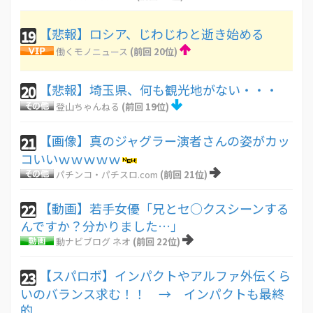
【悲報】ロシア、じわじわと逝き始める
19
働くモノニュース
(前回 20位)
【悲報】埼玉県、何も観光地がない・・・
20
登山ちゃんねる
(前回 19位)
【画像】真のジャグラー演者さんの姿がカッ
21
コいいｗｗｗｗｗ
パチンコ・パチスロ.com
(前回 21位)
【動画】若手女優「兄とセ○クスシーンする
22
んですか？分かりました…」
動ナビブログ ネオ
(前回 22位)
【スパロボ】インパクトやアルファ外伝くら
23
いのバランス求む！！ → インパクトも最終
的