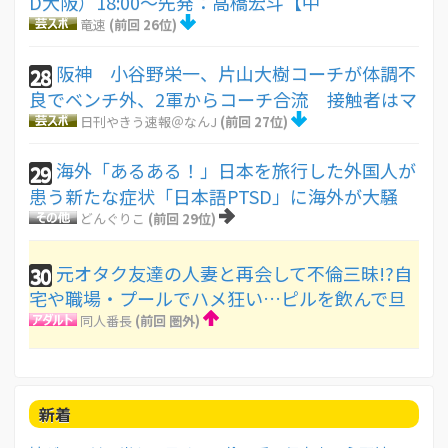
D大阪）18:00～先発：高橋宏斗【中
竜速
(前回 26位)
阪神 小谷野栄一、片山大樹コーチが体調不
28
良でベンチ外、2軍からコーチ合流 接触者はマ
日刊やきう速報＠なんJ
(前回 27位)
海外「あるある！」日本を旅行した外国人が
29
患う新たな症状「日本語PTSD」に海外が大騒
どんぐりこ
(前回 29位)
元オタク友達の人妻と再会して不倫三昧!?自
30
宅や職場・プールでハメ狂い…ピルを飲んで旦
同人番長
(前回 圏外)
新着