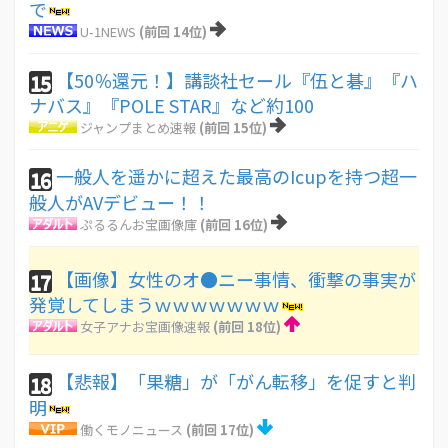
で
U-1NEWS
(前回 14位)
【50％還元！】講談社セール『伍と碁』『ハ
15
ナバス』『POLE STAR』など約100
ジャンプまとめ速報
(前回 15位)
一般人を遥かに超えた最高のIcupを持つ超一
16
般人がAVデビュー！！
ぷるるんお宝画像庫
(前回 16位)
【画像】女性のオ●ニー事情、衝撃の事実が
17
発覚してしまうｗｗｗｗｗｗｗ
女子アナお宝画像速報
(前回 18位)
【悲報】「果糖」が「がん転移」を促すと判
18
明
働くモノニュース
(前回 17位)