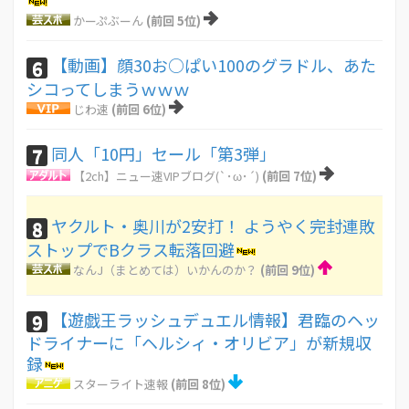
かーぷぶーん
(前回 5位)
【動画】顔30お○ぱい100のグラドル、あた
6
シコってしまうｗｗｗ
じわ速
(前回 6位)
同人「10円」セール「第3弾」
7
【2ch】ニュー速VIPブログ(`･ω･´)
(前回 7位)
ヤクルト・奥川が2安打！ ようやく完封連敗
8
ストップでBクラス転落回避
なんJ（まとめては）いかんのか？
(前回 9位)
【遊戯王ラッシュデュエル情報】君臨のヘッ
9
ドライナーに「ヘルシィ・オリビア」が新規収
録
スターライト速報
(前回 8位)