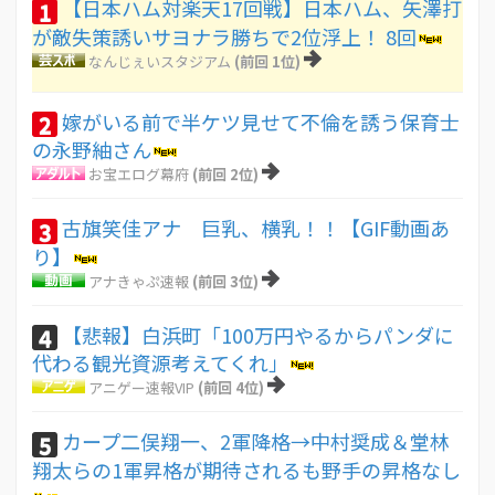
【日本ハム対楽天17回戦】日本ハム、矢澤打
1
が敵失策誘いサヨナラ勝ちで2位浮上！ 8回
なんじぇいスタジアム
(前回 1位)
嫁がいる前で半ケツ見せて不倫を誘う保育士
2
の永野紬さん
お宝エログ幕府
(前回 2位)
古旗笑佳アナ 巨乳、横乳！！【GIF動画あ
3
り】
アナきゃぷ速報
(前回 3位)
【悲報】白浜町「100万円やるからパンダに
4
代わる観光資源考えてくれ」
アニゲー速報VIP
(前回 4位)
カープ二俣翔一、2軍降格→中村奨成＆堂林
5
翔太らの1軍昇格が期待されるも野手の昇格なし