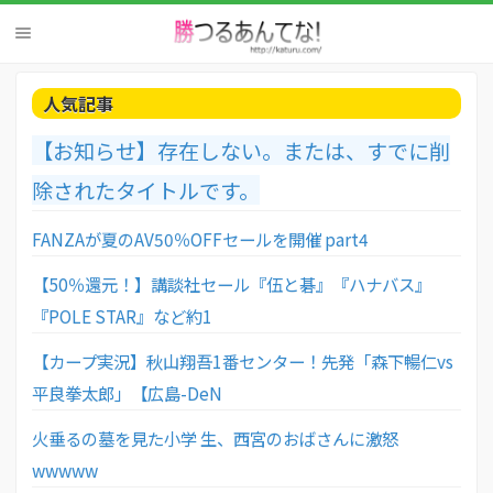
人気記事
【お知らせ】存在しない。または、すでに削
除されたタイトルです。
FANZAが夏のAV50％OFFセールを開催 part4
【50％還元！】講談社セール『伍と碁』『ハナバス』
『POLE STAR』など約1
【カープ実況】秋山翔吾1番センター！先発「森下暢仁vs
平良拳太郎」【広島-DeN
火垂るの墓を見た小学 生、西宮のおばさんに激怒
wwwww