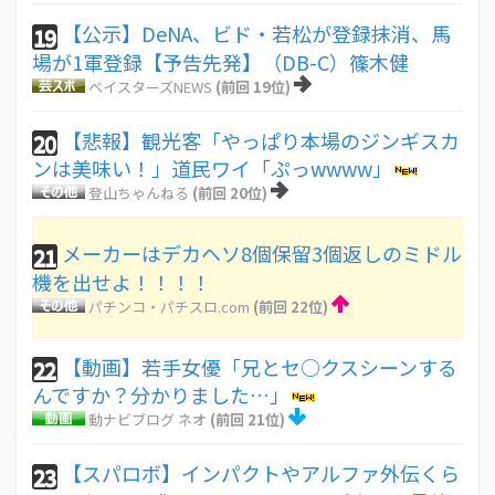
【公示】DeNA、ビド・若松が登録抹消、馬
19
場が1軍登録【予告先発】（DB-C）篠木健
ベイスターズNEWS
(前回 19位)
【悲報】観光客「やっぱり本場のジンギスカ
20
ンは美味い！」道民ワイ「ぷっwwww」
登山ちゃんねる
(前回 20位)
メーカーはデカヘソ8個保留3個返しのミドル
21
機を出せよ！！！！
パチンコ・パチスロ.com
(前回 22位)
【動画】若手女優「兄とセ○クスシーンする
22
んですか？分かりました…」
動ナビブログ ネオ
(前回 21位)
【スパロボ】インパクトやアルファ外伝くら
23