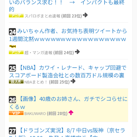
いのバランス求む！！ → インパクトも最終
的
スパロボまとめ速報
(前回 23位)
みいちゃん作者、お気持ち表明ツイートから
24
1週間沈黙ｗｗｗｗwｗｗｗｗｗｗｗｗｗｗｗｗ
超・マンガ速報
(前回 24位)
【NBA】カワイ・レナード、キャップ回避で
25
スコアボード製造会社との数百万ドル規模の裏
NBAまとめ！
(前回 25位)
【画像】40歳のお姉さん、ガチでシコらせに
26
くるｗ
BAKUWARO
(前回 28位)
【ドラゴンズ実況】8/7 中日vs阪神（京セラ
27