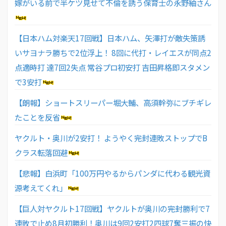
嫁がいる前で半ケツ見せて不倫を誘う保育士の永野紬さん
【日本ハム対楽天17回戦】日本ハム、矢澤打が敵失策誘
いサヨナラ勝ちで2位浮上！ 8回に代打・レイエスが同点2
点適時打 達7回2失点 常谷プロ初安打 吉田昇格即スタメン
で3安打
【朗報】ショートスリーパー堀大輔、高須幹弥にブチギレ
たことを反省
ヤクルト・奥川が2安打！ ようやく完封連敗ストップでB
クラス転落回避
【悲報】白浜町「100万円やるからパンダに代わる観光資
源考えてくれ」
【巨人対ヤクルト17回戦】ヤクルトが奥川の完封勝利で7
連敗で止め8月初勝利！奥川は9回2安打2四球7奪三振の快