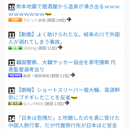
熊本地震で居酒屋から温泉が湧き出るｗｗｗ
10
ｗｗｗｗｗｗｗ
ラビット速報
(前回 10位)
【動画】よく助けられたな。岐阜の川で外国
11
人が溺れてしまう事故。
1000mg
(前回 11位)
韓国警察、大韓サッカー協会を家宅捜索 代
12
表監督選考巡り
厳選！韓国情報
(前回 12位)
【朗報】ショートスリーパー堀大輔、高須幹
13
弥にブチギレたことを反省
なんJ PRIDE
(前回 13位)
「日本は危険だ」と吹聴したのを真に受けた
14
中国人旅行客、だが代替旅行先が日本ほど安全