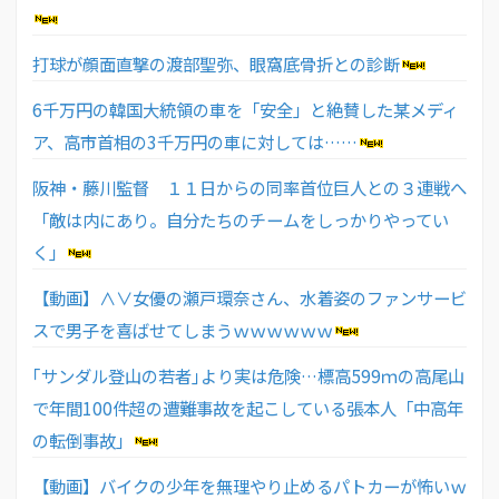
打球が顔面直撃の渡部聖弥、眼窩底骨折との診断
6千万円の韓国大統領の車を「安全」と絶賛した某メディ
ア、高市首相の3千万円の車に対しては……
阪神・藤川監督 １１日からの同率首位巨人との３連戦へ
「敵は内にあり。自分たちのチームをしっかりやってい
く」
【動画】∧∨女優の瀬戸環奈さん、水着姿のファンサービ
スで男子を喜ばせてしまうｗｗｗｗｗｗ
｢サンダル登山の若者｣より実は危険…標高599ｍの高尾山
で年間100件超の遭難事故を起こしている張本人「中高年
の転倒事故」
【動画】バイクの少年を無理やり止めるパトカーが怖いｗ