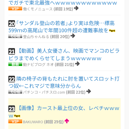
でガチで東北最強へｗｗｗｗｗｗｗｗｗｗｗｗ
働くモノニュース
(前回 19位)
｢サンダル登山の若者｣より実は危険…標高
20
599ｍの高尾山で年間100件超の遭難事故を
登山ちゃんねる
(前回 20位)
【動画】美人女優さん、映画でマンコのビラ
21
ビラまでめくらせてしまうｗｗｗｗｗｗ
動ナビブログ ネオ
(前回 21位)
隣の椅子の背もたれに肘を置いてスロット打
22
つ奴←これマジで意味分からん
パチンコ・パチスロ.com
(前回 22位)
【画像】カースト最上位の女、レベチｗｗｗ
23
ｗ
BAKUWARO
(前回 25位)