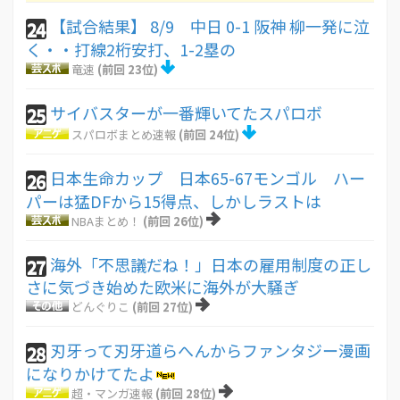
【試合結果】 8/9 中日 0-1 阪神 柳一発に泣
24
く・・打線2桁安打、1-2塁の
竜速
(前回 23位)
サイバスターが一番輝いてたスパロボ
25
スパロボまとめ速報
(前回 24位)
日本生命カップ 日本65-67モンゴル ハー
26
パーは猛DFから15得点、しかしラストは
NBAまとめ！
(前回 26位)
海外「不思議だね！」日本の雇用制度の正し
27
さに気づき始めた欧米に海外が大騒ぎ
どんぐりこ
(前回 27位)
刃牙って刃牙道らへんからファンタジー漫画
28
になりかけてたよ
超・マンガ速報
(前回 28位)