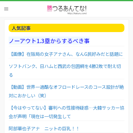
人気記事
ノーアウト1.3塁からするべき事
【画像】在阪局の女子アナさん、なんG民好みだと話題に
ソフトバンク、日ハムと西武の包囲網を4勝2敗で耐え切
る
【動画】世界一過酷なオフロードレースのコース設計が絶
対におかしい（笑）
【今はやってない】審判への性接待疑惑…大韓サッカー協
会が声明「現在は一切発生して
阿部華也子アナ ニットの巨乳！！