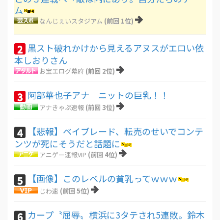
ム
なんじぇいスタジアム
(前回 1位)
黒スト破れかけから見えるアヌスがエロい依
2
本しおりさん
お宝エログ幕府
(前回 2位)
阿部華也子アナ ニットの巨乳！！
3
アナきゃぷ速報
(前回 3位)
【悲報】ベイブレード、転売のせいでコンテ
4
ンツが死にそうだと話題に
アニゲー速報VIP
(前回 4位)
【画像】このレベルの貧乳ってｗｗｗ
5
じわ速
(前回 5位)
カープ〝屈辱〟横浜に3タテされ5連敗。鈴木
6