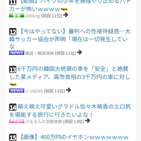
【動画】バイクの少年を無理やり止めるパト
11
カーが怖いｗｗｗｗ
1000mg
(前回 11位)
【今はやってない】審判への性接待疑惑…大
12
韓サッカー協会が声明「現在は一切発生してい
な
厳選！韓国情報
(前回 12位)
6千万円の韓国大統領の車を「安全」と絶賛
13
した某メディア、高市首相の3千万円の車に対し
U-1NEWS
(前回 13位)
萌え萌え可愛いグラドル佐々木萌香のエロ尻
14
を堪能する旅行に行きたいよな！
ぷるるんお宝画像庫
(前回 14位)
【画像】400万円のイヤホンｗｗｗｗｗｗｗ
15