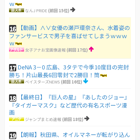
ｗ
なんJ PRIDE
(前回 15位)
【動画】∧∨女優の瀬戸環奈さん、水着姿の
16
ファンサービスで男子を喜ばせてしまうｗｗｗ
ｗ
女子アナお宝画像速報
(前回 17位)
DeNA 3－0 広島、3タテで今季10度目の完封
17
勝ち！片山最長6回零封で2勝目！筒
ベイスターズNEWS
(前回 16位)
【最終日】『巨人の星』『あしたのジョー』
18
『タイガーマスク』など歴代の有名スポーツ漫
画
ジャンプまとめ速報
(前回 18位)
【朗報】秋田県、オイルマネーが転がり込ん
19