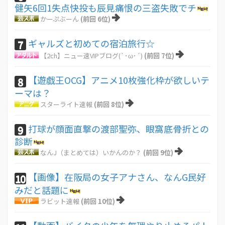
健矢6回1失点快投も辰見痛恨の三盗失敗でチ
かーぷぶーん
(前回 6位)
ギャルズと初めての宿泊旅行☆
7
【2ch】ニュー速VIPブログ(`･ω･´)
(前回 7位)
【遊戯王OCG】アニメ10枚強化枠が欲しいテ
8
ーマは？
スターライト速報
(前回 8位)
打球が顔面直撃の渡部聖弥、眼窩底骨折との
9
診断
なんJ（まとめては）いかんのか？
(前回 9位)
【画像】在阪局の女子アナさん、なんG民好
10
みだと話題に
ラビット速報
(前回 10位)