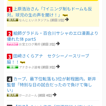
上原浩治さん「7イニング制もドームも反
1
対。球児の生の声を聞け！」
なんじぇいスタジアム
(前回 1位)
絵師グラドル・百合川サシャのエロ漫画より
2
優れた体 part5
お宝エログ幕府
(前回 2位)
田﨑さくらアナ セクシーノースリーブ
3
脇！！
アナきゃぷ速報
(前回 3位)
カープ、最下位転落も3位が射程圏内。新井
4
監督「特別な日の試合だったので負けて悔し
い」
かーぷぶーん
(前回 4位)