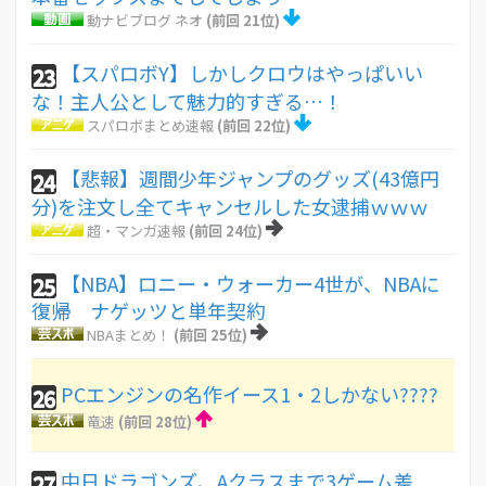
動ナビブログ ネオ
(前回 21位)
【スパロボY】しかしクロウはやっぱいい
23
な！主人公として魅力的すぎる…！
スパロボまとめ速報
(前回 22位)
【悲報】週間少年ジャンプのグッズ(43億円
24
分)を注文し全てキャンセルした女逮捕ｗｗｗ
超・マンガ速報
(前回 24位)
【NBA】ロニー・ウォーカー4世が、NBAに
25
復帰 ナゲッツと単年契約
NBAまとめ！
(前回 25位)
PCエンジンの名作イース1・2しかない????
26
竜速
(前回 28位)
中日ドラゴンズ、Aクラスまで3ゲーム差
27