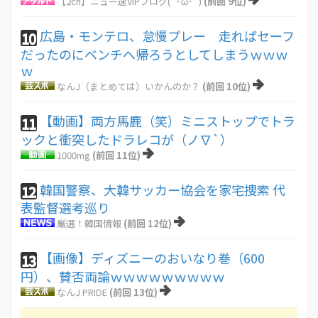
【2ch】ニュー速VIPブログ(`･ω･´)
(前回 9位)
広島・モンテロ、怠慢プレー 走ればセーフ
10
だったのにベンチへ帰ろうとしてしまうｗｗｗ
ｗ
なんJ（まとめては）いかんのか？
(前回 10位)
【動画】両方馬鹿（笑）ミニストップでトラ
11
ックと衝突したドラレコが（ノ∇`）
1000mg
(前回 11位)
韓国警察、大韓サッカー協会を家宅捜索 代
12
表監督選考巡り
厳選！韓国情報
(前回 12位)
【画像】ディズニーのおいなり巻（600
13
円）、賛否両論ｗｗｗｗｗｗｗｗｗ
なんJ PRIDE
(前回 13位)