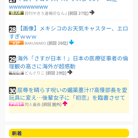
wwwwwwwww
日刊やきう速報＠なんJ
(前回 27位)
【画像】メキシコのお天気キャスター、エロ
28
すぎｗｗｗ
BAKUWARO
(前回 26位)
海外「さすが日本！」日本の医療従事者の倫
29
理観の高さに海外が超感動
どんぐりこ
(前回 29位)
屈辱を晴らす呪いの媚薬墨汁!?高慢部長を愛
30
玩具に変え…後輩女子に「初恋」を臨書させて
同人番長
(前回 圏外)
新着