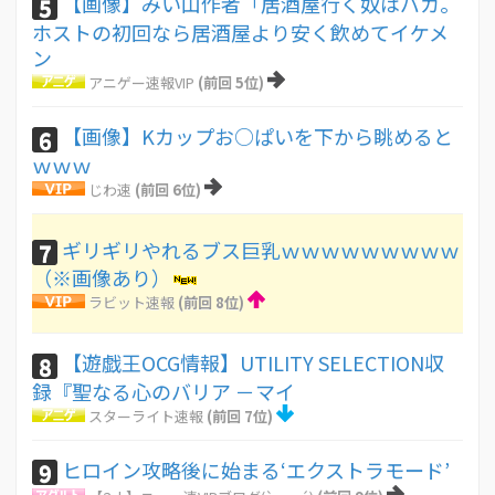
【画像】みい山作者「居酒屋行く奴はバカ。
5
ホストの初回なら居酒屋より安く飲めてイケメ
ン
アニゲー速報VIP
(前回 5位)
【画像】Kカップお○ぱいを下から眺めると
6
ｗｗｗ
じわ速
(前回 6位)
ギリギリやれるブス巨乳ｗｗｗｗｗｗｗｗｗ
7
（※画像あり）
ラビット速報
(前回 8位)
【遊戯王OCG情報】UTILITY SELECTION収
8
録『聖なる心のバリア －マイ
スターライト速報
(前回 7位)
ヒロイン攻略後に始まる‘エクストラモード’
9