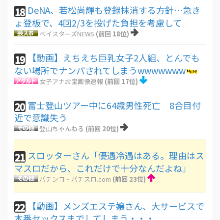
DeNA、若松尚輝も登録抹消する方針…急き
18
ょ登板で、4回2/3を投げた負担を考慮して
ベイスターズNEWS
(前回 18位)
【動画】えちえち巨乳女子2人組、とんでも
19
ない場所でナンパされてしまうwwwwwww
女子アナお宝画像速報
(前回 17位)
富士登山ツアー中に64歳男性死亡 8合目付
20
近で意識失う
登山ちゃんねる
(前回 20位)
スロッターさん「優遇冷遇はある。理由はス
21
マスロだから、これだけで十分なんだよね」
パチンコ・パチスロ.com
(前回 23位)
【動画】メンズエステ嬢さん、大サービスで
22
本番セックスまでしてしまう・・・