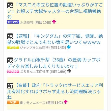
「マスコミの立ち位置の勘違いっぷりがすご
14
い」と報ステ大越キャスターの台詞に視聴者絶
句
U-1NEWS
(前回 15位)
【速報】「キングダム」の河了貂、覚醒。絶
15
望の戦場でとんでもない策を思いつくｗｗｗｗ
ジャンプまとめ速報
(前回 14位)
グラドル山根千芽（36歳）の豊満Iカップボ
16
ディをお楽しみしまくりたいよな！
ぷるるんお宝画像庫
(前回 16位)
【有能】政府「トラックはサービスエリア利
17
用有料化すればサボらず走るし流問題解決じゃ
ね
働くモノニュース
(前回 19位)