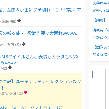
大谷翔平 打率
屋、益田＆小園にブチ切れ「この時期に来
WAR6.
」
【朗報】
ん
(前回 4位)
研究者「
の咲-Saki-、役満炸裂で大荒れwwww.
向がある
VIP
(前回 5位)
【画像あ
なる女性
NMBアイドルさん、表情もカラダもS♡X
まうｗｗｗ
 6位)
CG情報】ユーティリティセレクションの収
明！
ト速報
(前回 8位)
略後に始まる‘エクストラモード’