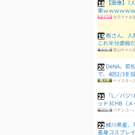
【画像】7
18
果ｗｗｗｗｗ
女子アナお
熊さん、人
19
これ半分虐殺
登山ちゃん
DeNA、
20
で、4回2/3
ベイスターズ
「L／バジリ
21
ッド3CHB（
パチンコ・パ
緑川希星、写
22
長身コスプレ