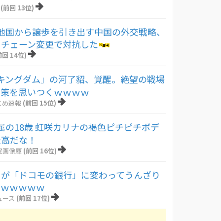
(前回 13位)
他国から譲歩を引き出す中国の外交戦略、
イチェーン変更で対抗した
前回 14位)
キングダム」の河了貂、覚醒。絶望の戦場
い策を思いつくｗｗｗｗ
とめ速報
(前回 15位)
属の18歳 虹咲カリナの褐色ピチピチボデ
最高だな！
宝画像庫
(前回 16位)
I」が「ドコモの銀行」に変わってうんざり
ｗｗｗｗｗｗ
ュース
(前回 17位)