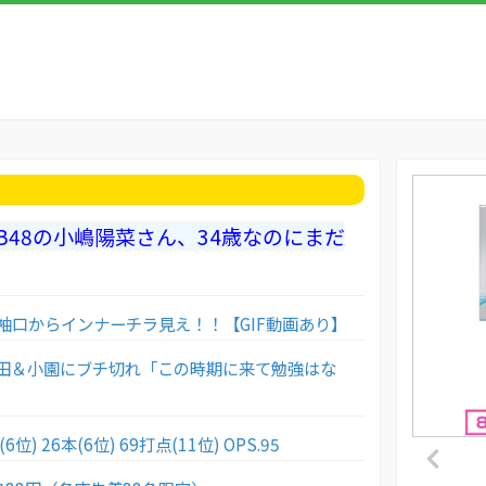
B48の小嶋陽菜さん、34歳なのにまだ
袖口からインナーチラ見え！！【GIF動画あり】
田＆小園にブチ切れ「この時期に来て勉強はな
6位) 26本(6位) 69打点(11位) OPS.95