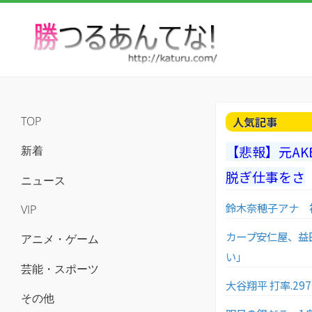
人気記事
TOP
【悲報】元AK
新着
脱ぎ仕事をさ
ニュース
鈴木奈穂子アナ 
VIP
カープ安仁屋、益
アニメ・ゲーム
い」
芸能・スポーツ
大谷翔平 打率.297(
その他