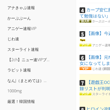
アナきゃぷ速報
カープ安仁
4
て勉強はない
かーぷぶーん
かーぷぶー
アニゲー速報VIP
【画像】今週
5
じわ速
アニゲー速報
スターライト速報
【画像】元
6
【2ch】ニュー速VIPブログ(`･ω･´)
女になってし
じわ速
(前回
ラビット速報
なんJ（まとめては）いかんのか？
【遊戯王O
7
録リストが判
1000mg
スターライ
厳選！韓国情報
ヒロイン攻
8