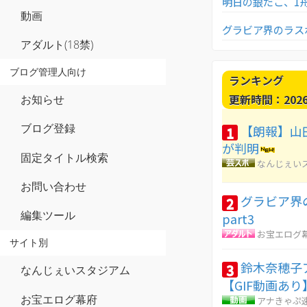
明日の銀だこ、1舟
動画
グラビア界のラスボ
アダルト(18禁)
ブログ管理人向け
ランキング
更新時間：2026-0
お知らせ
ブログ登録
【朗報】山
1
が判明
固定タイトル検索
なんじぇい
お問い合わせ
グラビア界
2
編集ツール
part3
お宝エログ
サイト別
鈴木奈穂子
3
なんじぇいスタジアム
【GIF動画あり
お宝エログ幕府
アナきゃぷ