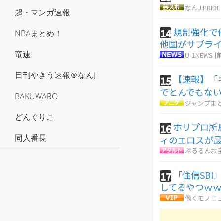
なんJ PRIDE
超・マンガ速報
規制強化で
14
NBAまとめ！
他国がサプラ
竜速
U-1NEWS
(
日刊やきう速報＠なんJ
【速報】「
15
でとんでもな
BAKUWARO
ジャンプま
どんぐりこ
ホリプロ所
16
同人番長
ィのエロスが
ぷるるんお
「住信SB
17
してるやつｗ
働くモノニ