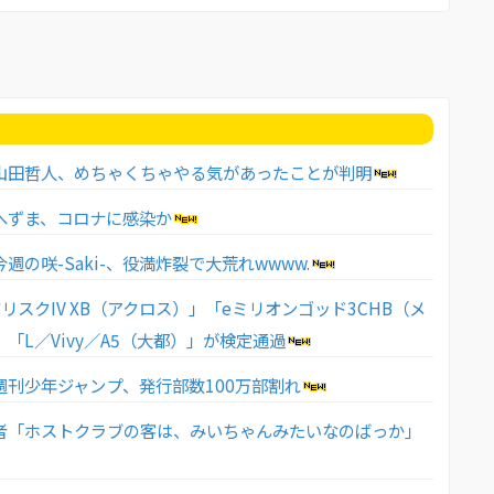
山田哲人、めちゃくちゃやる気があったことが判明
へずま、コロナに感染か
週の咲-Saki-、役満炸裂で大荒れwwww.
リスクIV XB（アクロス）」「eミリオンゴッド3CHB（メ
「L／Vivy／A5（大都）」が検定通過
週刊少年ジャンプ、発行部数100万部割れ
者「ホストクラブの客は、みいちゃんみたいなのばっか」