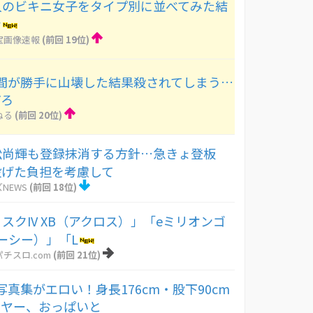
人のビキニ女子をタイプ別に並べてみた結
ｗ
宝画像速報
(前回 19位)
間が勝手に山壊した結果殺されてしまう…
だろ
ねる
(前回 20位)
若松尚輝も登録抹消する方針…急きょ登板
を投げた負担を考慮して
NEWS
(前回 18位)
スクIV XB（アクロス）」「eミリオンゴ
メーシー）」「L
チスロ.com
(前回 21位)
真集がエロい！身長176cm・股下90cm
イヤー、おっぱいと