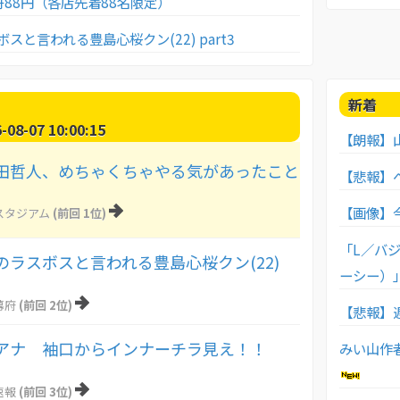
88円（各店先着88名限定）
スと言われる豊島心桜クン(22) part3
新着
8-07 10:00:15
【朗報】
田哲人、めちゃくちゃやる気があったこと
【悲報】
【画像】今
スタジアム
(前回 1位)
「L／バジ
のラスボスと言われる豊島心桜クン(22)
ーシー）」
幕府
(前回 2位)
【悲報】
アナ 袖口からインナーチラ見え！！
みい山作
】
速報
(前回 3位)