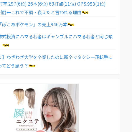
.297(6位) 26本(6位) 69打点(11位) OPS.953(1位)
7(2位)←これで不調・衰えたと言われる理由
『ぽこあポケモン』の売上946万本
株式投資にハマる若者はギャンブルにハマる若者と同じ傾
」
り】わざわざ大学を卒業したのに新卒でタクシー運転手に
ってどう思う？