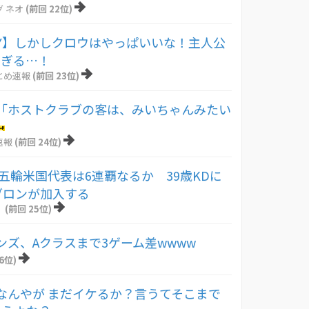
 ネオ
(前回 22位)
Y】しかしクロウはやっぱいいな！主人公
すぎる…！
とめ速報
(前回 23位)
「ホストクラブの客は、みいちゃんみたい
速報
(前回 24位)
ス五輪米国代表は6連覇なるか 39歳KDに
ブロンが加入する
！
(前回 25位)
ンズ、Aクラスまで3ゲーム差wwww
6位)
なんやが まだイケるか？言うてそこまで