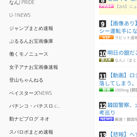
なんJ PRIDE
【2ch】ニュ
U-1NEWS
【画像あり
9
ジャンプまとめ速報
シー運転手に
ラビット速
ぷるるんお宝画像庫
明日の銀だ
10
働くモノニュース
なんJ（ま
女子アナお宝画像速報
【動画】ロ
11
登山ちゃんねる
落してしまう
1000mg
(前
ベイスターズNEWS
韓国警察、
12
パチンコ・パチスロ.com
考巡り
動ナビブログ ネオ
厳選！韓国
スパロボまとめ速報
【悲報】へ
13