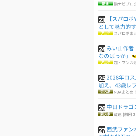
動ナビブログ
【スパロボ
23
として魅力的
スパロボま
みい山作者
24
なのばっか」
超・マンガ
2028年ロ
25
加え、43歳レ
NBAまとめ
中日ドラゴ
26
竜速
(前回 2
西武ファン
27