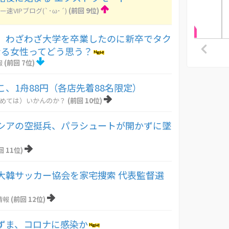
ー速VIPブログ(`･ω･´)
(前回 9位)
】わざわざ大学を卒業したのに新卒でタク
なる女性ってどう思う？
報
(前回 7位)
こ、1舟88円（各店先着88名限定）
とめては）いかんのか？
(前回 10位)
シアの空挺兵、パラシュートが開かずに墜
。
回 11位)
大韓サッカー協会を家宅捜索 代表監督選
情報
(前回 12位)
ずま、コロナに感染か