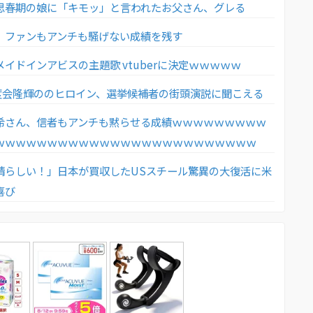
思春期の娘に「キモッ」と言われたお父さん、グレる
、ファンもアンチも騒げない成績を残す
イドインアビスの主題歌 vtuberに決定ｗｗｗｗｗ
・度会隆輝ののヒロイン、選挙候補者の街頭演説に聞こえる
希さん、信者もアンチも黙らせる成績ｗｗｗｗｗｗｗｗｗ
ｗｗｗｗｗｗｗｗｗｗｗｗｗｗｗｗｗｗｗｗｗｗｗｗｗ
晴らしい！」日本が買収したUSスチール驚異の大復活に米
喜び