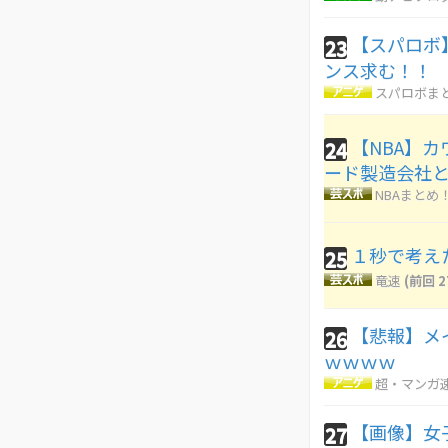
【スパロボ
23
ンス求む！！
スパロボま
【NBA】
24
ード製造会社
NBAまとめ
１秒で考え
25
竜速
(前回 2
【悲報】メイ
26
ｗｗｗｗ
超・マンガ
【画像】女
27