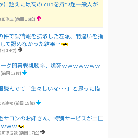
かに超えた最高のIcupを持つ超一般人が
！
宝画像庫
(前回 16位)
の件で誤情報を拡散した左派、間違いを指
として認めなかった結果…
前回 14位)
リーグ開幕戦視聴率、爆死ｗｗｗｗｗｗｗ
(前回 13位)
画読んでて「生々しいな･･･」と思った描
とめ速報
(前回 15位)
毛サロンのお姉さん、特別サービスがエ□
ｗｗｗｗ
宝画像速報
(前回 17位)