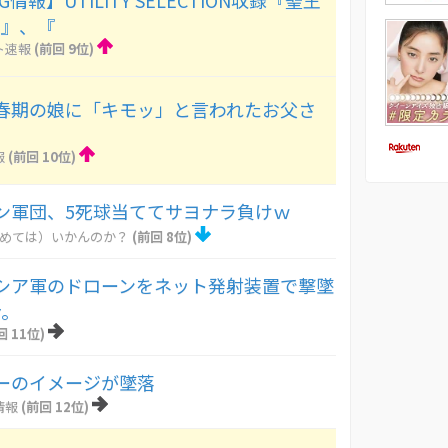
情報】UTILITY SELECTION収録『聖王
ラ』、『
ト速報
(前回 9位)
春期の娘に「キモッ」と言われたお父さ
報
(前回 10位)
ン軍団、5死球当ててサヨナラ負けｗ
とめては）いかんのか？
(前回 8位)
シア軍のドローンをネット発射装置で撃墜
ナ。
回 11位)
ーのイメージが墜落
情報
(前回 12位)