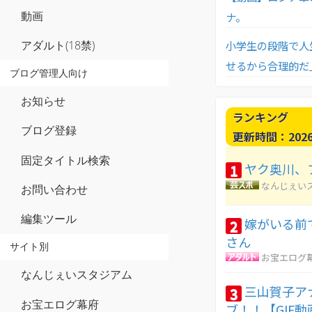
動画
ナ。
小学生の段階で人
アダルト(18禁)
せるから合理的だ
ブログ管理人向け
お知らせ
ランキング
ブログ登録
更新時間：2026-0
固定タイトル検索
ヤク奥川、
1
なんじぇい
お問い合わせ
編集ツール
嫁がいる前
2
さん
サイト別
お宝エログ
なんじぇいスタジアム
三山賀子ア
3
お宝エログ幕府
ブ！！【GIF