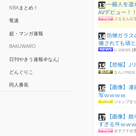
一般人を遥
13
NBAまとめ！
AVデビュー！
ぷるるんお
竜速
超・マンガ速報
防弾ガラス
14
摘されても頑
BAKUWARO
U-1NEWS
(
日刊やきう速報＠なんJ
【悲報】J
15
どんぐりこ
なんJ PRIDE
同人番長
【画像】漫
16
写ｗｗｗｗ
ジャンプま
【画像】脱
17
すぎる件ｗｗ
女子アナお