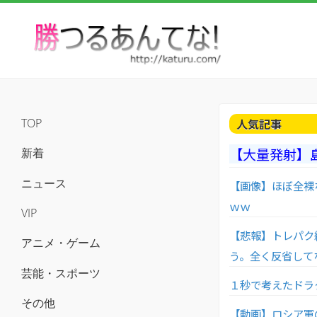
人気記事
TOP
【大量発射】
新着
ニュース
【画像】ほぼ全裸
ｗｗ
VIP
【悲報】トレパク
アニメ・ゲーム
う。全く反省して
芸能・スポーツ
１秒で考えたドラ
その他
【動画】ロシア軍