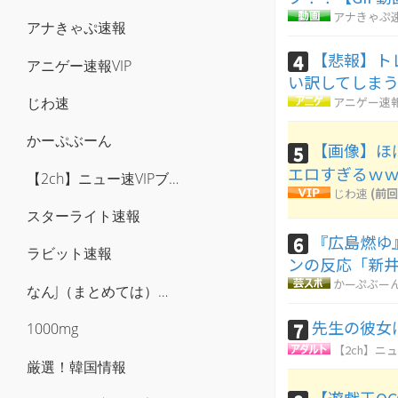
アナきゃぷ
アナきゃぷ速報
【悲報】ト
4
アニゲー速報VIP
い訳してしま
じわ速
アニゲー速報
かーぷぶーん
【画像】ほ
5
エロすぎるｗ
【2ch】ニュー速VIPブログ(`･ω･´)
じわ速
(前回
スターライト速報
『広島燃ゆ
6
ラビット速報
ンの反応「新井
かーぷぶー
なんJ（まとめては）いかんのか？
先生の彼女
7
1000mg
【2ch】ニュ
厳選！韓国情報