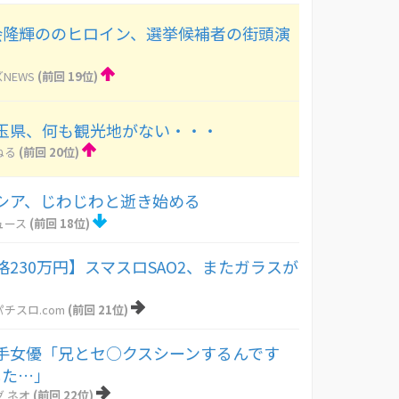
度会隆輝ののヒロイン、選挙候補者の街頭演
NEWS
(前回 19位)
玉県、何も観光地がない・・・
ねる
(前回 20位)
シア、じわじわと逝き始める
ュース
(前回 18位)
230万円】スマスロSAO2、またガラスが
チスロ.com
(前回 21位)
手女優「兄とセ○クスシーンするんです
した…」
 ネオ
(前回 22位)