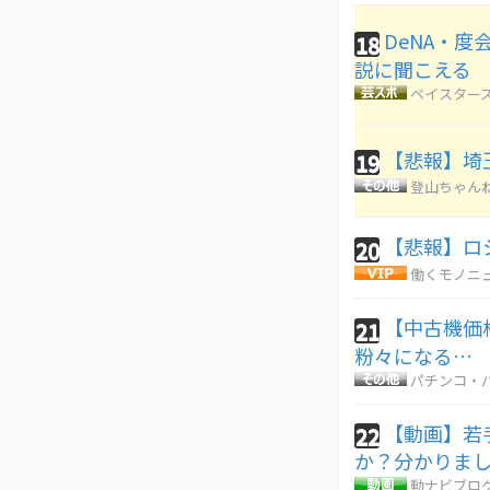
DeNA・
18
説に聞こえる
ベイスターズ
【悲報】埼
19
登山ちゃん
【悲報】ロ
20
働くモノニ
【中古機価格
21
粉々になる…
パチンコ・パ
【動画】若
22
か？分かりま
動ナビブログ