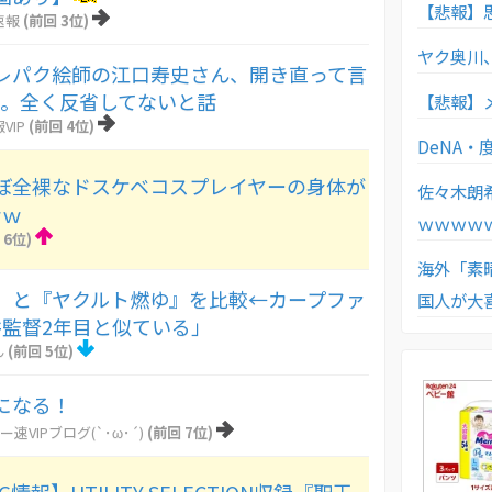
【悲報】
速報
(前回 3位)
ヤク奥川
レパク絵師の江口寿史さん、開き直って言
う。全く反省してないと話
【悲報】メ
VIP
(前回 4位)
DeNA
ぼ全裸なドスケベコスプレイヤーの身体が
佐々木朗
ｗｗ
ｗｗｗｗ
 6位)
海外「素
』と『ヤクルト燃ゆ』を比較←カープファ
国人が大
監督2年目と似ている」
ん
(前回 5位)
になる！
ー速VIPブログ(`･ω･´)
(前回 7位)