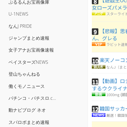
【遊戯王OCG
8
ぷるるんお宝画像庫
女ローズパメ
U-1NEWS
スターライ
なんJ PRIDE
【悲報】思
9
ん、グレる
ジャンプまとめ速報
ラビット速
女子アナお宝画像速報
楽天ノーコ
10
ベイスターズNEWS
なんJ（ま
登山ちゃんねる
【動画】ロ
11
働くモノニュース
するウクライ
1000mg
(前
パチンコ・パチスロ.com
韓国サッカ
12
動ナビブログ ネオ
厳選！韓国
スパロボまとめ速報