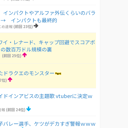
】インパクトやアルファ外伝くらいのバラ
 → インパクトも最終的
とめ速報
(前回 23位)
カワイ・レナード、キャップ回避でスコアボ
との数百万ドル規模の裏
！
(前回 25位)
たドラクエのモンスター
7位)
ドインアビスの主題歌 vtuberに決定ｗ
速報
(前回 24位)
子バレー選手、ケツがデカすぎ警報ｗｗｗ