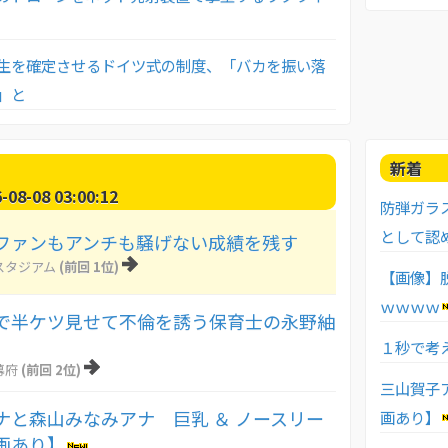
生を確定させるドイツ式の制度、「バカを振い落
」と
新着
8-08 03:00:12
防弾ガラ
として認
ファンもアンチも騒げない成績を残す
スタジアム
(前回 1位)
【画像】
ｗｗｗｗ
で半ケツ見せて不倫を誘う保育士の永野紬
１秒で考
幕府
(前回 2位)
三山賀子
ナと森山みなみアナ 巨乳 ＆ ノースリー
画あり】
動画あり】