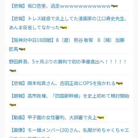
【悲報】坂口杏里、逃走ｗｗｗｗｗｗｗｗｗｗｗ
【悲報】トレス疑惑で炎上してた漫画家の江口寿史先生、
あんま反省してなかった
【阪神対中日18回戦】8（遊） 熊谷 敬宥 8（捕） 加藤
匠馬
野田昇吾、5ヶ月ぶりの勝利で初の準優進出へ！！！！！
【悲報】岡本和真さん、吉田正尚にOPSを抜かれる
【朗報】高市政権、「四国新幹線」を史上初めて検討開始
【動画】甲子園の女性審判、大誤審で炎上
【画像】モー娘メンバー(20)さん、私服がめちゃくちゃエ