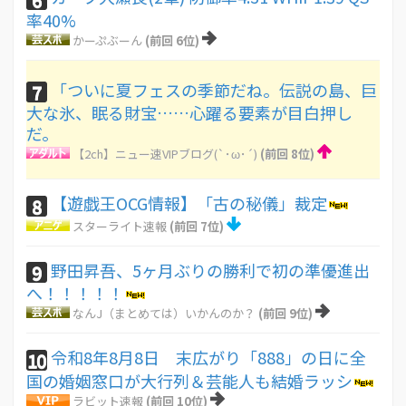
率40%
かーぷぶーん
(前回 6位)
「ついに夏フェスの季節だね。伝説の島、巨
7
大な氷、眠る財宝……心躍る要素が目白押し
だ。
【2ch】ニュー速VIPブログ(`･ω･´)
(前回 8位)
【遊戯王OCG情報】「古の秘儀」裁定
8
スターライト速報
(前回 7位)
野田昇吾、5ヶ月ぶりの勝利で初の準優進出
9
へ！！！！！
なんJ（まとめては）いかんのか？
(前回 9位)
令和8年8月8日 末広がり「888」の日に全
10
国の婚姻窓口が大行列＆芸能人も結婚ラッシ
ラビット速報
(前回 10位)