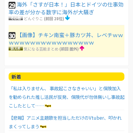
海外「さすが日本！」日本とドイツの仕事効
29
率の差が分かる数字に海外が大騒ぎ
どんぐりこ
(前回 28位)
【画像】チキン南蛮＋豚カツ丼、レベチｗｗ
30
ｗｗｗｗｗｗｗｗｗｗｗｗｗｗｗｗ
気になる芸能まとめ
(前回 圏外)
新着
「私は入りません、 事故起こさなきゃいい」と保険加入
を勧められた推し活民が反発、保険代が勿体無いし事故起
こしたとして……
【悲報】アニメ主題歌を担当しただけのVtuber、叩かれ
まくってしまう