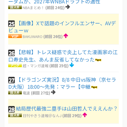
ーダムが、2027年WNBAドラフトの適性
NBAまとめ！
(前回 24位)
【画像】Xで話題のインフルエンサー、AVデ
25
ビューｗ
BAKUWARO
(前回 26位)
【悲報】トレス疑惑で炎上してた漫画家の江
26
口寿史先生、あんま反省してなかった
超・マンガ速報
(前回 25位)
【ドラゴンズ実況】8/8 中日vs阪神（京セラ
27
D大阪）18:00～先発：マラー【中継
竜速
(前回 27位)
結局歴代最強二塁手は山田哲人でええんか？
28
日刊やきう速報＠なんJ
(前回 29位)