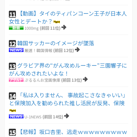
【動画】タイのティパンコーン王子が日本人
11
女性とデートか？
1000mg
(前回 11位)
韓国サッカーのイメージが墜落
12
厳選！韓国情報
(前回 12位)
グラビア界の“がん攻めルーキー”三園響子に
13
がん攻めされたいよな！
ぷるるんお宝画像庫
(前回 13位)
「私は入りません、 事故起こさなきゃいい」
14
と保険加入を勧められた推し活民が反発、保険
U-1NEWS
(前回 14位)
【悲報】坂口杏里、逃走ｗｗｗｗｗｗｗｗｗ
15