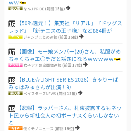
ｗｗ
なんJ PRIDE
(前回 15位)
【50％還元！】集英社『リアル』『ドッグス
16
レッド』『新テニスの王子様』など864冊が
ジャンプまとめ速報
(前回 16位)
【画像】モー娘メンバー(20)さん、私服がめ
17
ちゃくちゃエ○チだと話題になるｗｗｗｗｗ
女子アナお宝画像速報
(前回 17位)
【BLUE☆LIGHT SERIES 2026】きゃりーぱ
18
みゅぱみゅさんが出演！9/
ベイスターズNEWS
(前回 18位)
【悲報】ラッパーさん、札束披露するもネッ
19
ト民から新社会人の初ボーナスくらいしかない
と
働くモノニュース
(前回 19位)