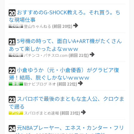
おすすめのG-SHOCK教えろ。それ買う。ち
20
な現場仕事
登山ちゃんねる
(前回 20位)
5号機の時って、面白いA+ART機がたくさん
21
あって楽しかったよなｗｗｗ
パチンコ・パチスロ.com
(前回 21位)
小倉ゆうか（元・小倉優香）がグラビア復
22
帰！結局、脱ぐしかないｗｗｗｗ
動ナビブログ ネオ
(前回 22位)
スパロボで最後のまともな主人公、クロウま
23
で遡る
スパロボまとめ速報
(前回 23位)
元NBAプレーヤー、エネス・カンター・フリ
24