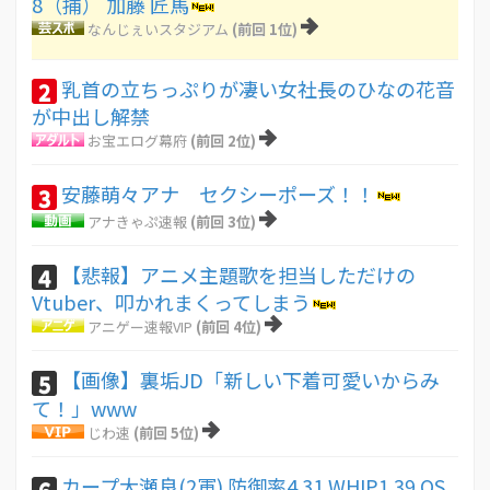
8（捕） 加藤 匠馬
なんじぇいスタジアム
(前回 1位)
乳首の立ちっぷりが凄い女社長のひなの花音
2
が中出し解禁
お宝エログ幕府
(前回 2位)
安藤萌々アナ セクシーポーズ！！
3
アナきゃぷ速報
(前回 3位)
【悲報】アニメ主題歌を担当しただけの
4
Vtuber、叩かれまくってしまう
アニゲー速報VIP
(前回 4位)
【画像】裏垢JD「新しい下着可愛いからみ
5
て！」www
じわ速
(前回 5位)
カープ大瀬良(2軍) 防御率4.31 WHIP1.39 QS
6