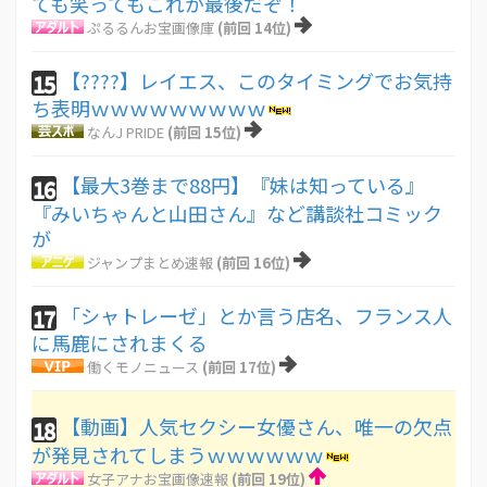
ても笑ってもこれが最後だぞ！
ぷるるんお宝画像庫
(前回 14位)
【????】レイエス、このタイミングでお気持
15
ち表明ｗｗｗｗｗｗｗｗｗ
なんJ PRIDE
(前回 15位)
【最大3巻まで88円】『妹は知っている』
16
『みいちゃんと山田さん』など講談社コミック
が
ジャンプまとめ速報
(前回 16位)
「シャトレーゼ」とか言う店名、フランス人
17
に馬鹿にされまくる
働くモノニュース
(前回 17位)
【動画】人気セクシー女優さん、唯一の欠点
18
が発見されてしまうｗｗｗｗｗｗ
女子アナお宝画像速報
(前回 19位)