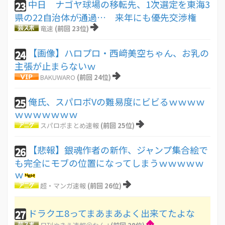
中日 ナゴヤ球場の移転先、1次選定を東海3
23
県の22自治体が通過… 来年にも優先交渉権
竜速
(前回 23位)
【画像】ハロプロ・西﨑美空ちゃん、お乳の
24
主張が止まらないｗ
BAKUWARO
(前回 24位)
俺氏、スパロボVの難易度にビビるｗｗｗｗ
25
ｗｗｗｗｗｗｗ
スパロボまとめ速報
(前回 25位)
【悲報】銀魂作者の新作、ジャンプ集合絵で
26
も完全にモブの位置になってしまうｗｗｗｗｗ
ｗ
超・マンガ速報
(前回 26位)
ドラクエ8ってまあまあよく出来てたよな
27