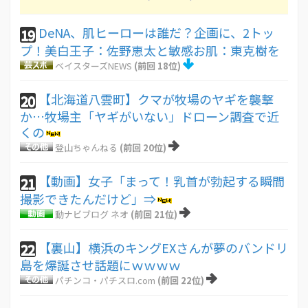
DeNA、肌ヒーローは誰だ？企画に、2トッ
19
プ！美白王子：佐野恵太と敏感お肌：東克樹を
ベイスターズNEWS
(前回 18位)
【北海道八雲町】クマが牧場のヤギを襲撃
20
か…牧場主「ヤギがいない」ドローン調査で近
くの
登山ちゃんねる
(前回 20位)
【動画】女子「まって！乳首が勃起する瞬間
21
撮影できたんだけど」⇒
動ナビブログ ネオ
(前回 21位)
【裏山】横浜のキングEXさんが夢のバンドリ
22
島を爆誕させ話題にｗｗｗｗ
パチンコ・パチスロ.com
(前回 22位)