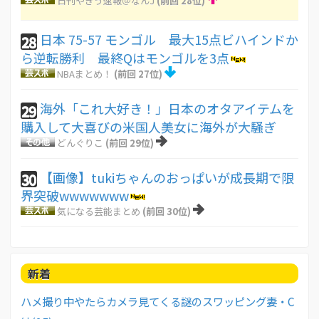
日刊やきう速報＠なんJ
(前回 28位)
日本 75-57 モンゴル 最大15点ビハインドか
28
ら逆転勝利 最終Qはモンゴルを3点
NBAまとめ！
(前回 27位)
海外「これ大好き！」日本のオタアイテムを
29
購入して大喜びの米国人美女に海外が大騒ぎ
どんぐりこ
(前回 29位)
【画像】tukiちゃんのおっぱいが成長期で限
30
界突破wwwwwww
気になる芸能まとめ
(前回 30位)
新着
ハメ撮り中やたらカメラ見てくる謎のスワッピング妻・C