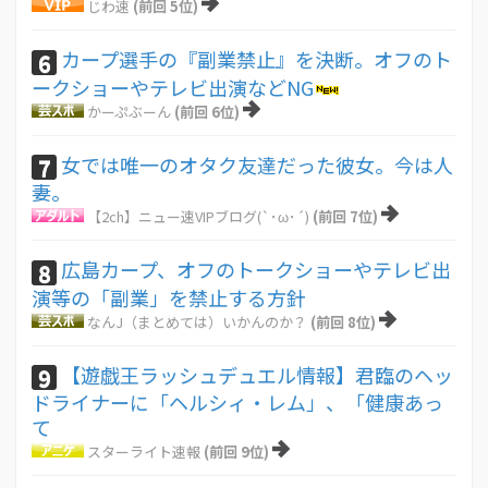
じわ速
(前回 5位)
カープ選手の『副業禁止』を決断。オフのト
6
ークショーやテレビ出演などNG
かーぷぶーん
(前回 6位)
女では唯一のオタク友達だった彼女。今は人
7
妻。
【2ch】ニュー速VIPブログ(`･ω･´)
(前回 7位)
広島カープ、オフのトークショーやテレビ出
8
演等の「副業」を禁止する方針
なんJ（まとめては）いかんのか？
(前回 8位)
【遊戯王ラッシュデュエル情報】君臨のヘッ
9
ドライナーに「ヘルシィ・レム」、「健康あっ
て
スターライト速報
(前回 9位)