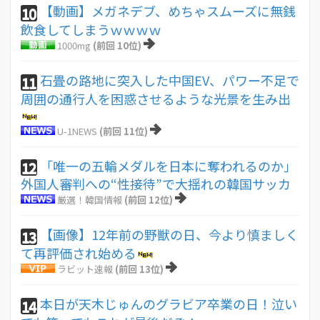
【動画】メガネデブ、めちゃスムーズに無銭
10
飲食してしまうｗｗｗｗ
1000mg
(前回 10位)
石畳の路地に突入した中国EV、パワー不足で
11
周囲の通行人を困惑させるような光景を生み出
U-1NEWS
(前回 11位)
「唯一の五輪メダルを日本に奪われるのか」
12
外国人審判への“性接待”で大揺れの韓国サッカ
厳選！韓国情報
(前回 12位)
【画像】12年前の野獣の日、今より慎ましく
13
て再評価され始める
ラビット速報
(前回 13位)
本日が天木じゅんのグラビア卒業の日！泣い
14