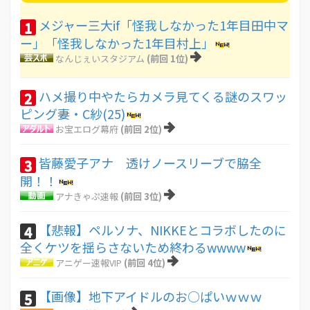
メジャー三大if「怪我しなかった1年目田中マ
1
ー」「怪我しなかった1年目村上」
なんじぇいスタジアム
(前回 1位)
ハメ撮り中やたらカメラ見てくる謎のスワッ
2
ピング妻・C紗(25)
お宝エログ幕府
(前回 2位)
皆藤愛子アナ 透けノースリーブで脇全
3
開！！
アナきゃぷ速報
(前回 3位)
【悲報】ペルソナ、NIKKEとコラボしたのに
4
全くケツを揺らさないため終わるwwww
アニゲー速報VIP
(前回 4位)
【画像】地下アイドルのお○ぱいｗｗｗ
5