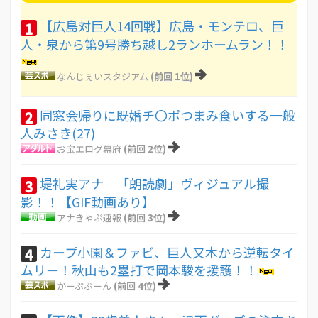
【広島対巨人14回戦】広島・モンテロ、巨
1
人・泉から第9号勝ち越し2ランホームラン！！
なんじぇいスタジアム
(前回 1位)
同窓会帰りに既婚チ〇ポつまみ食いする一般
2
人みさき(27)
お宝エログ幕府
(前回 2位)
堤礼実アナ 「朗読劇」ヴィジュアル撮
3
影！！【GIF動画あり】
アナきゃぷ速報
(前回 3位)
カープ小園＆ファビ、巨人又木から逆転タイ
4
ムリー！秋山も2塁打で岡本駿を援護！！
かーぷぶーん
(前回 4位)