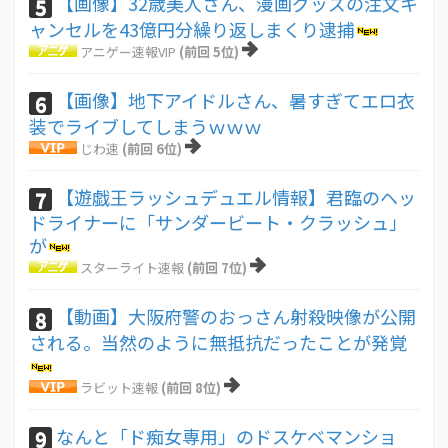
【画像】32歳美人さん、漫画グッズの注文キ
5
ャンセルを43億円分繰り返しまくり逮捕
アニゲー速報VIP
(前回 5位)
【画像】地下アイドルさん、暑すぎてエロ衣
6
装でライブしてしまうｗｗｗ
じわ速
(前回 6位)
【遊戯王ラッシュデュエル情報】君臨のヘッ
7
ドライナーに「サンダービート・クラッシュ」
が
スターライト速報
(前回 7位)
【動画】大阪府警のおっさん射殺映像が公開
8
される。当然のように無抵抗だったことが発覚
ラビット速報
(前回 8位)
なんと「ド痴女専用」のドスケベマンショ
9