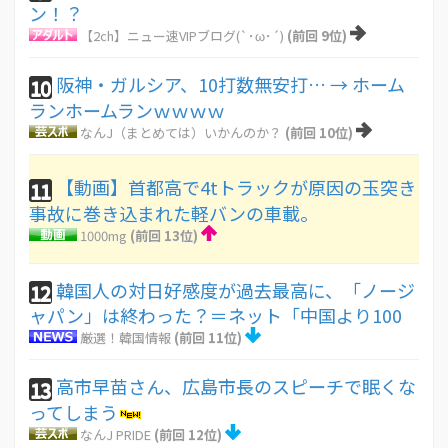
ン！？
【2ch】ニュー速VIPブログ(`･ω･´)
(前回 9位)
阪神・ガルシア、10打数無安打… → ホーム
10
ランホームランｗｗｗｗ
なんJ（まとめては）いかんのか？
(前回 10位)
【動画】首都高で4tトラックが原因の玉突き
11
事故に巻き込まれた軽バンの車載。
1000mg
(前回 13位)
韓国人の対日好感度が過去最高に、「ノージ
12
ャパン」は終わった？＝ネット「中国より100
厳選！韓国情報
(前回 11位)
高市早苗さん、広島市長のスピーチで眠くな
13
ってしまう
なんJ PRIDE
(前回 12位)