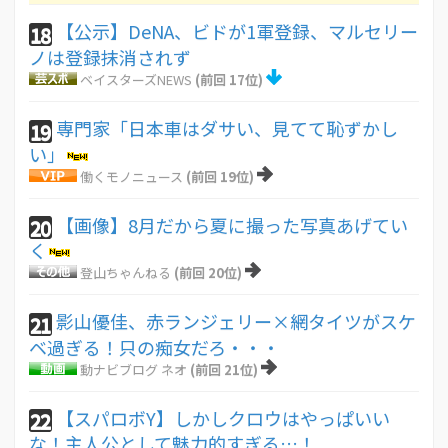
【公示】DeNA、ビドが1軍登録、マルセリー
18
ノは登録抹消されず
ベイスターズNEWS
(前回 17位)
専門家「日本車はダサい、見てて恥ずかし
19
い」
働くモノニュース
(前回 19位)
【画像】8月だから夏に撮った写真あげてい
20
く
登山ちゃんねる
(前回 20位)
影山優佳、赤ランジェリー×網タイツがスケ
21
ベ過ぎる！只の痴女だろ・・・
動ナビブログ ネオ
(前回 21位)
【スパロボY】しかしクロウはやっぱいい
22
な！主人公として魅力的すぎる…！