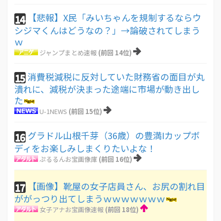
【悲報】X民「みいちゃんを規制するならウ
14
シジマくんはどうなの？」→論破されてしまう
ｗ
ジャンプまとめ速報
(前回 14位)
消費税減税に反対していた財務省の面目が丸
15
潰れに、減税が決まった途端に市場が動き出し
た
U-1NEWS
(前回 15位)
グラドル山根千芽（36歳）の豊満Iカップボ
16
ディをお楽しみしまくりたいよな！
ぷるるんお宝画像庫
(前回 16位)
【画像】靴屋の女子店員さん、お尻の割れ目
17
ががっつり出てしまうｗｗｗｗｗｗｗ
女子アナお宝画像速報
(前回 18位)