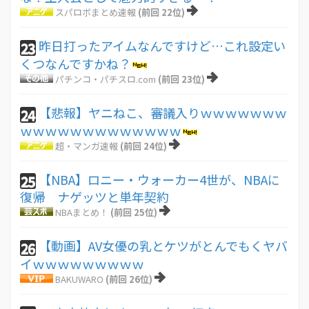
スパロボまとめ速報
(前回 22位)
昨日打ったアイムなんですけど…これ設定い
23
くつなんですかね？
パチンコ・パチスロ.com
(前回 23位)
【悲報】ヤニねこ、審議入りｗｗｗｗｗｗｗ
24
ｗｗｗｗｗｗｗｗｗｗｗｗｗ
超・マンガ速報
(前回 24位)
【NBA】ロニー・ウォーカー4世が、NBAに
25
復帰 ナゲッツと単年契約
NBAまとめ！
(前回 25位)
【動画】AV女優の乳とケツがとんでもくヤバ
26
イｗｗｗｗｗｗｗｗｗ
BAKUWARO
(前回 26位)