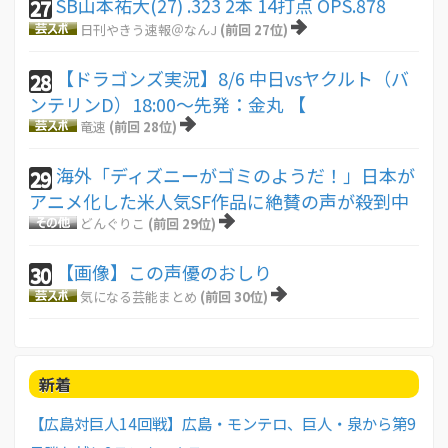
SB山本祐大(27) .323 2本 14打点 OPS.878
27
日刊やきう速報＠なんJ
(前回 27位)
【ドラゴンズ実況】8/6 中日vsヤクルト（バ
28
ンテリンD）18:00～先発：金丸 【
竜速
(前回 28位)
海外「ディズニーがゴミのようだ！」日本が
29
アニメ化した米人気SF作品に絶賛の声が殺到中
どんぐりこ
(前回 29位)
【画像】この声優のおしり
30
気になる芸能まとめ
(前回 30位)
新着
【広島対巨人14回戦】広島・モンテロ、巨人・泉から第9