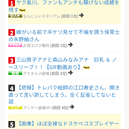
ヤク奥川、ファンもアンチも騒げない成績を
1
残す
なんじぇいスタジアム
(前回 1位)
嫁がいる前で半ケツ見せて不倫を誘う保育士
2
の永野紬さん
お宝エログ幕府
(前回 2位)
三山賀子アナと森山みなみアナ 巨乳 ＆ ノ
3
ースリーブ！！【GIF動画あり】
アナきゃぷ速報
(前回 3位)
【悲報】トレパク絵師の江口寿史さん、開き
4
直って言い訳してしまう。全く反省してないと
話
アニゲー速報VIP
(前回 4位)
【画像】ほぼ全裸なドスケベコスプレイヤー
5