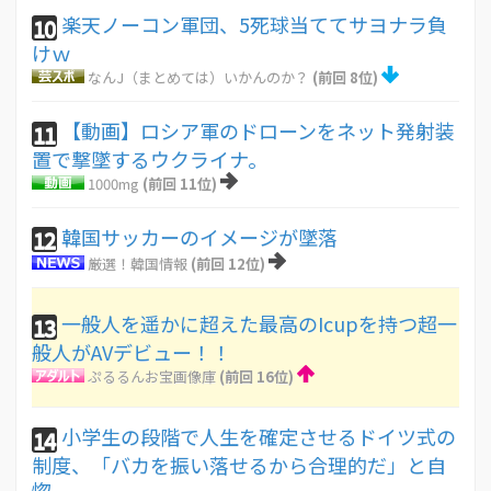
楽天ノーコン軍団、5死球当ててサヨナラ負
10
けｗ
なんJ（まとめては）いかんのか？
(前回 8位)
【動画】ロシア軍のドローンをネット発射装
11
置で撃墜するウクライナ。
1000mg
(前回 11位)
韓国サッカーのイメージが墜落
12
厳選！韓国情報
(前回 12位)
一般人を遥かに超えた最高のIcupを持つ超一
13
般人がAVデビュー！！
ぷるるんお宝画像庫
(前回 16位)
小学生の段階で人生を確定させるドイツ式の
14
制度、「バカを振い落せるから合理的だ」と自
惚