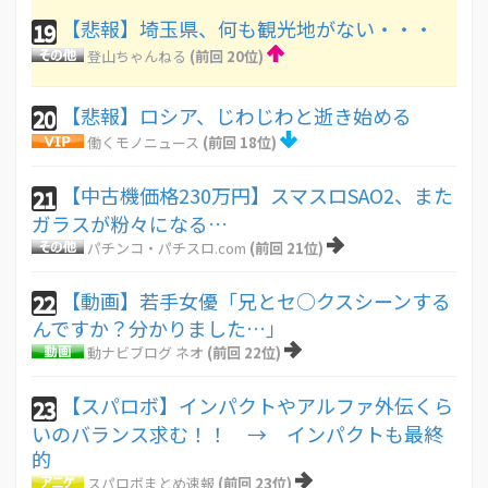
【悲報】埼玉県、何も観光地がない・・・
19
登山ちゃんねる
(前回 20位)
【悲報】ロシア、じわじわと逝き始める
20
働くモノニュース
(前回 18位)
【中古機価格230万円】スマスロSAO2、また
21
ガラスが粉々になる…
パチンコ・パチスロ.com
(前回 21位)
【動画】若手女優「兄とセ○クスシーンする
22
んですか？分かりました…」
動ナビブログ ネオ
(前回 22位)
【スパロボ】インパクトやアルファ外伝くら
23
いのバランス求む！！ → インパクトも最終
的
スパロボまとめ速報
(前回 23位)