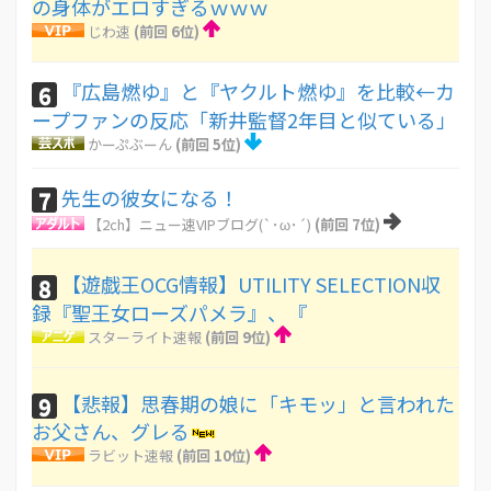
の身体がエロすぎるｗｗｗ
じわ速
(前回 6位)
『広島燃ゆ』と『ヤクルト燃ゆ』を比較←カ
6
ープファンの反応「新井監督2年目と似ている」
かーぷぶーん
(前回 5位)
先生の彼女になる！
7
【2ch】ニュー速VIPブログ(`･ω･´)
(前回 7位)
【遊戯王OCG情報】UTILITY SELECTION収
8
録『聖王女ローズパメラ』、『
スターライト速報
(前回 9位)
【悲報】思春期の娘に「キモッ」と言われた
9
お父さん、グレる
ラビット速報
(前回 10位)