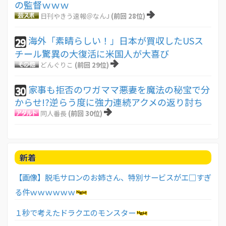
の監督ｗｗｗ
日刊やきう速報＠なんJ
(前回 28位)
海外「素晴らしい！」日本が買収したUSス
29
チール驚異の大復活に米国人が大喜び
どんぐりこ
(前回 29位)
家事も拒否のワガママ悪妻を魔法の秘宝で分
30
からせ!?逆らう度に強力連続アクメの返り討ち
同人番長
(前回 30位)
新着
【画像】脱毛サロンのお姉さん、特別サービスがエ□すぎ
る件ｗｗｗｗｗｗ
１秒で考えたドラクエのモンスター