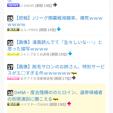
U-1NEWS
(前回 14位)
【悲報】Jリーグ開幕戦視聴率、爆死ｗｗｗ
15
ｗｗｗｗ
なんJ PRIDE
(前回 13位)
【画像】漫画読んでて「生々しいな･･･」と
16
思った描写ｗｗｗｗ
ジャンプまとめ速報
(前回 15位)
【画像】脱毛サロンのお姉さん、特別サービ
17
スがエ□すぎる件ｗｗｗｗｗｗ
女子アナお宝画像速報
(前回 17位)
DeNA・度会隆輝ののヒロイン、選挙候補者
18
の街頭演説に聞こえる
ベイスターズNEWS
(前回 19位)