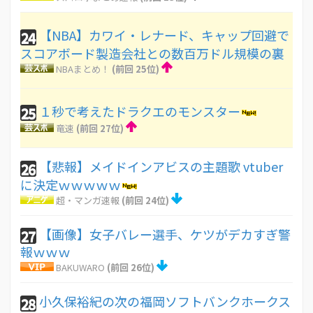
【NBA】カワイ・レナード、キャップ回避で
24
スコアボード製造会社との数百万ドル規模の裏
NBAまとめ！
(前回 25位)
１秒で考えたドラクエのモンスター
25
竜速
(前回 27位)
【悲報】メイドインアビスの主題歌 vtuber
26
に決定ｗｗｗｗｗ
超・マンガ速報
(前回 24位)
【画像】女子バレー選手、ケツがデカすぎ警
27
報ｗｗｗ
BAKUWARO
(前回 26位)
小久保裕紀の次の福岡ソフトバンクホークス
28