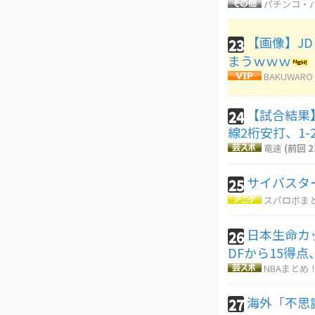
パチンコ・パ
【画像】J
23
まうｗｗｗ
BAKUWARO
【試合結果】
24
線2桁安打、1-
竜速
(前回 2
サイバスタ
25
スパロボま
日本生命カ
26
DFから15得
NBAまとめ
海外「不思
27