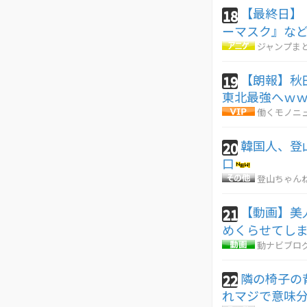
【最終日】
18
ーマスク』な
ジャンプま
【朗報】秋
19
東北最強へｗ
働くモノニ
韓国人、登
20
口
登山ちゃん
【動画】美
21
めくらせてし
動ナビブログ
隣の椅子の
22
れマジで意味