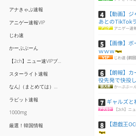
アナきゃぷ速報
【動画】ジ
4
あとのTikTo
アニゲー速報VIP
アニゲー速報
じわ速
【画像】ボ
5
かーぷぶーん
ｗｗｗ
じわ速
(前回
【2ch】ニュー速VIPブログ(`･ω･´)
【朗報】カ
6
スターライト速報
役先発で快投
なんJ（まとめては）いかんのか？
かーぷぶー
ラビット速報
ギャルズと
7
【2ch】ニュ
1000mg
【遊戯王O
8
厳選！韓国情報