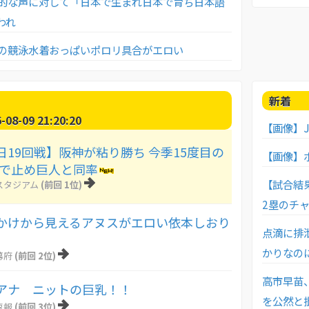
的な声に対して「日本で生まれ日本で育ち日本語
われ
の競泳水着おっぱいポロリ具合がエロい
新着
8-09 21:20:20
【画像】
日19回戦】阪神が粘り勝ち 今季15度目の
【画像】
敗で止め巨人と同率
【試合結果
スタジアム
(前回 1位)
2塁のチ
かけから見えるアヌスがエロい依本しおり
点滴に排
かりなの
幕府
(前回 2位)
高市早苗
アナ ニットの巨乳！！
を公然と
速報
(前回 3位)