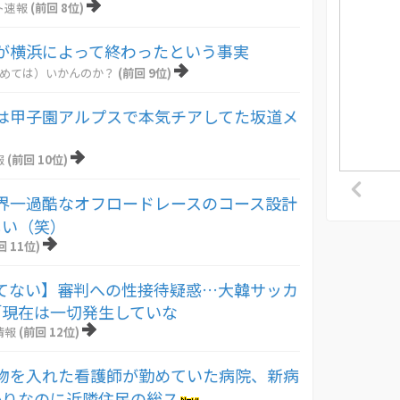
ト速報
(前回 8位)
が横浜によって終わったという事実
とめては）いかんのか？
(前回 9位)
は甲子園アルプスで本気チアしてた坂道メ
報
(前回 10位)
界一過酷なオフロードレースのコース設計
しい（笑）
回 11位)
てない】審判への性接待疑惑…大韓サッカ
「現在は一切発生していな
情報
(前回 12位)
物を入れた看護師が勤めていた病院、新病
かりなのに近隣住民の総ス