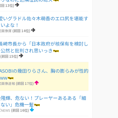
前回 13位)
愛いグラドル佐々木萌香のエロ尻を堪能す
たいよな！
宝画像庫
(前回 14位)
長崎市長から「日本政府が核保有を検討し
を公然と批判され思いっき
(前回 15位)
ASOBIの幾田りらさん、胸の膨らみが性的
ww
宝画像速報
(前回 17位)
度会隆輝、危ない！プレーヤーあるある「細
らない」危機一髪
NEWS
(前回 16位)