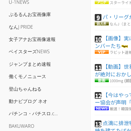
U-1NEWS
スターライ
ぷるるんお宝画像庫
パ・リーグ
9
なんJ（ま
なんJ PRIDE
【画像】実
10
女子アナお宝画像速報
ンバーたち
ベイスターズNEWS
ラビット速
ジャンプまとめ速報
【動画】世
11
が絶対におか
働くモノニュース
1000mg
(前
登山ちゃんねる
【今はやっ
12
動ナビブログ ネオ
ー協会が声明
厳選！韓国
パチンコ・パチスロ.com
点滴に排泄
13
BAKUWARO
棟を建てたば