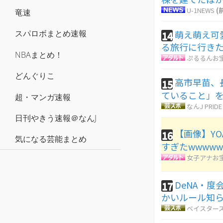
U-1NEWS
(
竜速
萌え萌え可
スパロボまとめ速報
14
る旅行に行き
NBAまとめ！
ぷるるんお
どんぐりこ
高市早苗、
15
ていること」
超・マンガ速報
なんJ PRIDE
日刊やきう速報＠なんJ
【画像】YO
16
気になる芸能まとめ
すぎたwwwww
女子アナお
DeNA・
17
かいルール知
ベイスターズ