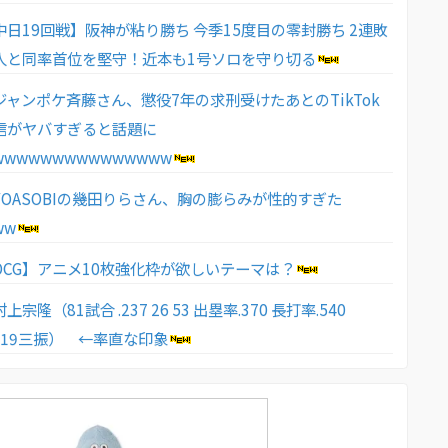
日19回戦】阪神が粘り勝ち 今季15度目の零封勝ち 2連敗
人と同率首位を堅守！近本も1号ソロを守り切る
ジャンポケ斉藤さん、懲役7年の求刑受けたあとのTikTok
信がヤバすぎると話題に
wwwwwwwwwwwwwww
YOASOBIの幾田りらさん、胸の膨らみが性的すぎた
ww
OCG】アニメ10枚強化枠が欲しいテーマは？
宗隆（81試合 .237 26 53 出塁率.370 長打率.540
0 119三振） ←率直な印象