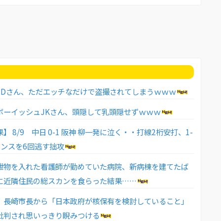
JDさん、ただエッチなだけで盗撮されてしまうｗｗｗ
ボーイッシュJKさん、頭隠して乳頭隠せずｗｗｗ
】 8/9 中日 0-1 阪神 柳一発に泣く・・打線2桁安打、1-
ャンスを6回逃す拙攻
泄物を入れた看護師が勤めていた病院、新病棟を建てたば
に近隣住民の総スカンを食らった結果……
、長崎市長から「日本政府が核保有を検討していること」
批判され思いっきり睨みつける