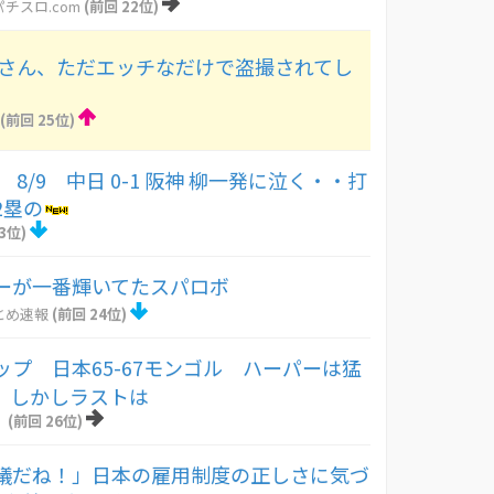
チスロ.com
(前回 22位)
Dさん、ただエッチなだけで盗撮されてし
(前回 25位)
 8/9 中日 0-1 阪神 柳一発に泣く・・打
2塁の
3位)
ーが一番輝いてたスパロボ
とめ速報
(前回 24位)
ップ 日本65-67モンゴル ハーパーは猛
点、しかしラストは
！
(前回 26位)
議だね！」日本の雇用制度の正しさに気づ