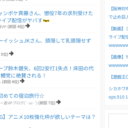
【阪神対中
ャンポケ斉藤さん、懲役7年の求刑受けた
で止め巨
kライブ配信がヤバす
VIP
(前回 4位)
【動画】
ライブ配
ーイッシュJKさん、頭隠して乳頭隠せず
wwwww
 5位)
【画像】
wwwww
ープ鈴木健矢、6回2安打1失点！床田の代
し鯉党に絶賛される！
【遊戯王
ん
(前回 6位)
シカホワ村上
初めての宿泊旅行☆
ops.91
ー速VIPブログ(`･ω･´)
(前回 7位)
CG】アニメ10枚強化枠が欲しいテーマは？