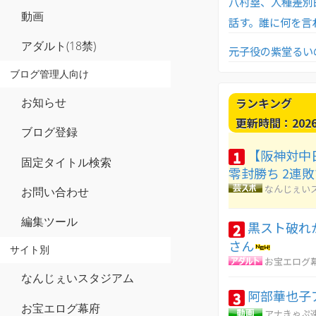
八村塁、人種差別
動画
話す。誰に何を言
アダルト(18禁)
元子役の紫堂るい
ブログ管理人向け
ランキング
お知らせ
更新時間：2026-0
ブログ登録
【阪神対中
1
固定タイトル検索
零封勝ち 2連
なんじぇい
お問い合わせ
編集ツール
黒スト破れ
2
さん
サイト別
お宝エログ
なんじぇいスタジアム
阿部華也子
3
お宝エログ幕府
アナきゃぷ