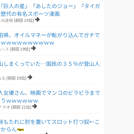
『巨人の星』『あしたのジョー』『タイガ
ど歴代の有名スポーツ漫画
とめ速報
(前回 18位)
田県、オイルマネーが転がり込んでガチで
ｗｗｗｗｗｗｗｗｗｗｗ
ュース
(前回 19位)
山しまくっていた…国民の３５％が登山人
ねる
(前回 20位)
人女優さん、映画でマンコのビラビラまで
まうｗｗｗｗｗｗ
 ネオ
(前回 21位)
背もたれに肘を置いてスロット打つ奴←こ
分からん