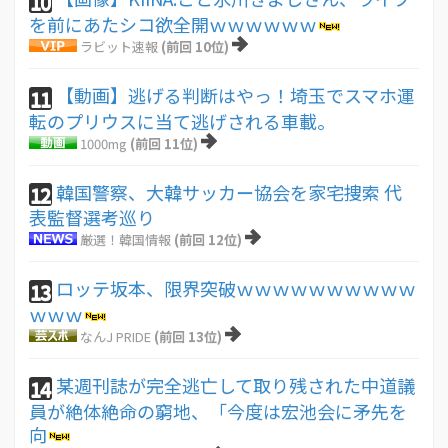
10
を前にあたシコ欲全開ｗｗｗｗｗｗ
ラビット速報
(前回 10位)
【動画】逃げる判断はやっ！埼玉でスマホ運
11
転のプリウスに当て逃げされる車載。
1000mg
(前回 11位)
韓国警察、大韓サッカー協会を家宅捜索 代
12
表監督選考巡り
厳選！韓国情報
(前回 12位)
ロッテ坂本、限界突破ｗｗｗｗｗｗｗｗｗｗ
13
ｗｗｗ
なんJ PRIDE
(前回 13位)
某週刊誌が完全逃亡して取り残された中道議
14
員が絶体絶命の窮地、「今度は宏池会に矛先を
向