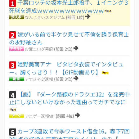
千葉ロッテの坂本光士郎投手、１イニング３
1
死球を達成ｗｗｗｗｗｗｗｗｗｗｗｗ
なんじぇいスタジアム
(前回 1位)
嫁がいる前で半ケツ見せて不倫を誘う保育士
2
の永野紬さん
お宝エログ幕府
(前回 2位)
姫野美南アナ ピタピタ衣装でインタビュ
3
ー、胸くっきり！！【GIF動画あり】
アナきゃぷ速報
(前回 3位)
【謎】『ダーク路線のドラクエ12』を発売中
4
止にしないといけなかった理由ってガチでなに
アニゲー速報VIP
(前回 4位)
カープ3連敗で今季ワースト借金16。森下7回
5