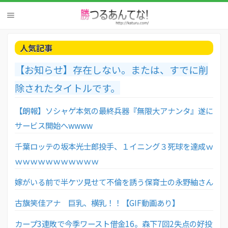
人気記事
【お知らせ】存在しない。または、すでに削
除されたタイトルです。
【朗報】ソシャゲ本気の最終兵器『無限大アナンタ』遂に
サービス開始へwwww
千葉ロッテの坂本光士郎投手、１イニング３死球を達成ｗ
ｗｗｗｗｗｗｗｗｗｗｗ
嫁がいる前で半ケツ見せて不倫を誘う保育士の永野紬さん
古旗笑佳アナ 巨乳、横乳！！【GIF動画あり】
カープ3連敗で今季ワースト借金16。森下7回2失点の好投