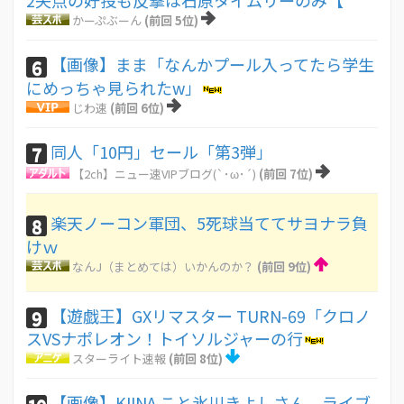
2失点の好投も反撃は石原タイムリーのみ【
かーぷぶーん
(前回 5位)
【画像】まま「なんかプール入ってたら学生
6
にめっちゃ見られたw」
じわ速
(前回 6位)
同人「10円」セール「第3弾」
7
【2ch】ニュー速VIPブログ(`･ω･´)
(前回 7位)
楽天ノーコン軍団、5死球当ててサヨナラ負
8
けｗ
なんJ（まとめては）いかんのか？
(前回 9位)
【遊戯王】GXリマスター TURN-69「クロノ
9
スVSナポレオン！トイソルジャーの行
スターライト速報
(前回 8位)
【画像】KIINA.こと氷川きよしさん、ライブ