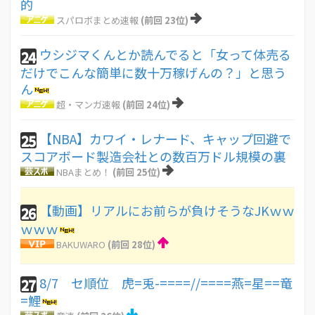
的
スパロボまとめ速報
(前回 23位)
ウシジマくんとか読んでると「女って体売る
24
だけでこんな簡単に数十万稼げんの？」と思う
ん
超・マンガ速報
(前回 24位)
【NBA】カワイ・レナード、キャップ回避で
25
スコアボード製造会社との数百万ドル規模の裏
NBAまとめ！
(前回 25位)
【動画】リアルにお前らが負けそうなJKｗｗ
26
ｗｗｗ
BAKUWARO
(前回 28位)
8/7 セ順位 虎=兎-====//====燕=星==竜
27
=鯉