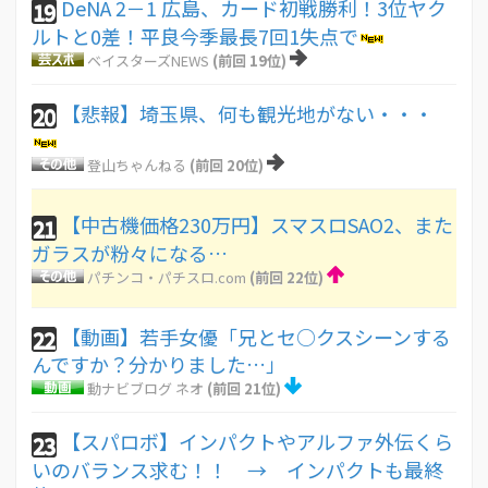
DeNA 2－1 広島、カード初戦勝利！3位ヤク
19
ルトと0差！平良今季最長7回1失点で
ベイスターズNEWS
(前回 19位)
【悲報】埼玉県、何も観光地がない・・・
20
登山ちゃんねる
(前回 20位)
【中古機価格230万円】スマスロSAO2、また
21
ガラスが粉々になる…
パチンコ・パチスロ.com
(前回 22位)
【動画】若手女優「兄とセ○クスシーンする
22
んですか？分かりました…」
動ナビブログ ネオ
(前回 21位)
【スパロボ】インパクトやアルファ外伝くら
23
いのバランス求む！！ → インパクトも最終