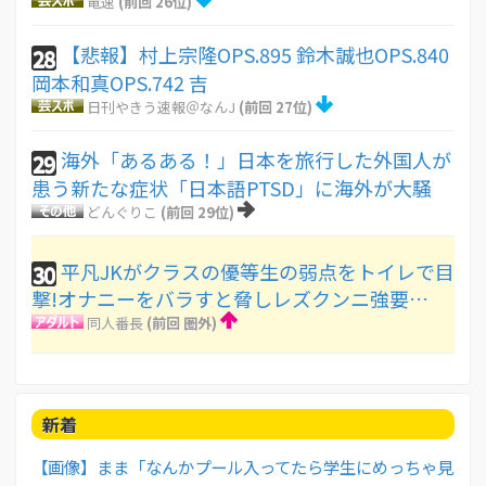
竜速
(前回 26位)
【悲報】村上宗隆OPS.895 鈴木誠也OPS.840
28
岡本和真OPS.742 吉
日刊やきう速報＠なんJ
(前回 27位)
海外「あるある！」日本を旅行した外国人が
29
患う新たな症状「日本語PTSD」に海外が大騒
どんぐりこ
(前回 29位)
平凡JKがクラスの優等生の弱点をトイレで目
30
撃!オナニーをバラすと脅しレズクンニ強要…
同人番長
(前回 圏外)
新着
【画像】まま「なんかプール入ってたら学生にめっちゃ見