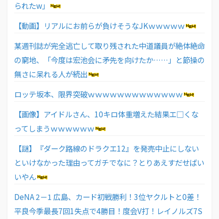
られたw」
【動画】リアルにお前らが負けそうなJKｗｗｗｗｗ
某週刊誌が完全逃亡して取り残された中道議員が絶体絶命
の窮地、「今度は宏池会に矛先を向けたか……」と節操の
無さに呆れる人が続出
ロッテ坂本、限界突破ｗｗｗｗｗｗｗｗｗｗｗｗｗ
【画像】アイドルさん、10キロ体重増えた結果エ□くな
ってしまうｗｗｗｗｗｗ
【謎】『ダーク路線のドラクエ12』を発売中止にしない
といけなかった理由ってガチでなに？とりあえすだせばい
いやん
DeNA 2－1 広島、カード初戦勝利！3位ヤクルトと0差！
平良今季最長7回1失点で4勝目！度会V打！レイノルズ7S