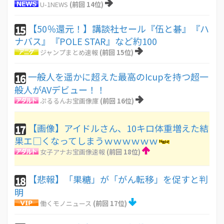
U-1NEWS
(前回 14位)
【50％還元！】講談社セール『伍と碁』『ハ
15
ナバス』『POLE STAR』など約100
ジャンプまとめ速報
(前回 15位)
一般人を遥かに超えた最高のIcupを持つ超一
16
般人がAVデビュー！！
ぷるるんお宝画像庫
(前回 16位)
【画像】アイドルさん、10キロ体重増えた結
17
果エ□くなってしまうｗｗｗｗｗｗ
女子アナお宝画像速報
(前回 18位)
【悲報】「果糖」が「がん転移」を促すと判
18
明
働くモノニュース
(前回 17位)