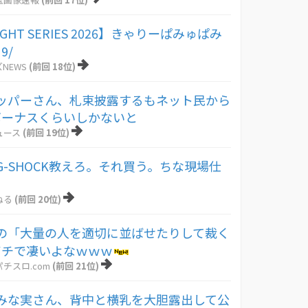
IGHT SERIES 2026】きゃりーぱみゅぱみ
9/
NEWS
(前回 18位)
ッパーさん、札束披露するもネット民から
ボーナスくらいしかないと
ュース
(前回 19位)
-SHOCK教えろ。それ買う。ちな現場仕
ねる
(前回 20位)
の「大量の人を適切に並ばせたりして裁く
ガチで凄いよなｗｗｗ
チスロ.com
(前回 21位)
みな実さん、背中と横乳を大胆露出して公