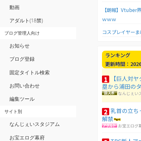
動画
【朗報】Vtub
ｗｗｗ
アダルト(18禁)
コスプレイヤーま
ブログ管理人向け
お知らせ
ランキング
ブログ登録
更新時間：2026-0
固定タイトル検索
【巨人対ヤ
1
お問い合わせ
塁から浦田の
なんじぇい
編集ツール
乳首の立ち
2
サイト別
解禁
なんじぇいスタジアム
お宝エログ
お宝エログ幕府