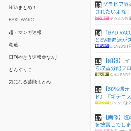
グラビア界
13
NBAまとめ！
されたいよな
ぷるるんお
BAKUWARO
「BYD R
14
超・マンガ速報
とEV推進派が
竜速
U-1NEWS
(
日刊やきう速報＠なんJ
【朗報】 
15
ら収益分配プ
どんぐりこ
なんJ PRIDE
気になる芸能まとめ
【50％還
16
ド』『新テニス
ジャンプま
【画像】塩
17
を披露してしま
女子アナお