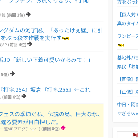
アナ ブラチラ、お尻くっきり、Y字開
方をぶっ
【巨人対
速報
(前回 3位)
真のタイ
ングダムの河了貂、「あったけぇ壁」に引
ワンピー
方をぶっ殺す作戦を実行す
VIP
(前回 4位)
基地外パ
垢JD「新しい下着可愛いからみて！」
県民「お
 5位)
【画像】
打率.254』坂倉『打率.255』←これ
【画像】
ん
(前回 6位)
中日・阿
すぎるｗ
フェスの季節だね。伝説の島、巨大な氷、
心躍る要素が目白押しだ。
ー速VIPブログ(`･ω･´)
(前回 8位)