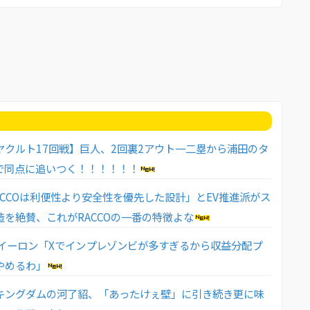
ヤクルト17回戦】巨人、2回裏2アウト一二塁から浦田のタ
で同点に追いつく！！！！！！
RACCOは利便性より安全性を優先した設計」とEV推進派がス
造を絶賛、これがRACCOの一番の特徴よな
 イーロン「Xでインプレゾンビが多すぎるから収益分配プ
やめるわ」
キングダムの河了貂、「あったけぇ壁」に引き続き更に味