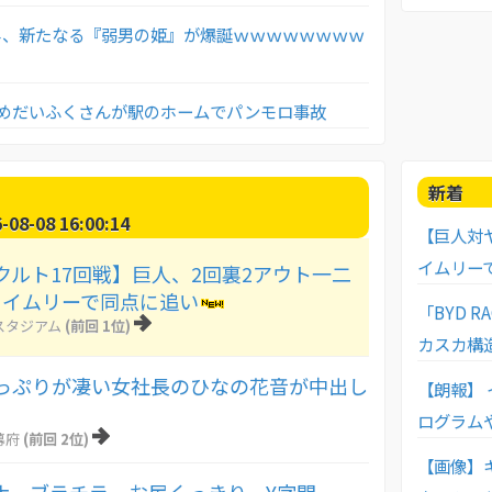
er界、新たなる『弱男の姫』が爆誕ｗｗｗｗｗｗｗｗ
めだいふくさんが駅のホームでパンモロ事故
新着
8-08 16:00:14
【巨人対
イムリー
クルト17回戦】巨人、2回裏2アウト一二
タイムリーで同点に追い
「BYD 
スタジアム
(前回 1位)
カスカ構
っぷりが凄い女社長のひなの花音が中出し
【朗報】
ログラム
幕府
(前回 2位)
【画像】