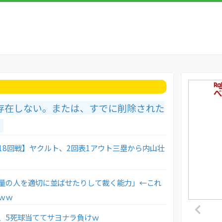
存在しない。または、すでに削除された
。
18回戦】ヤクルト、2回表1アウト三塁から内山壮
量の人を適切に並ばせたりして裁く能力」←これ
ｗｗ
、5死球当ててサヨナラ負けｗ