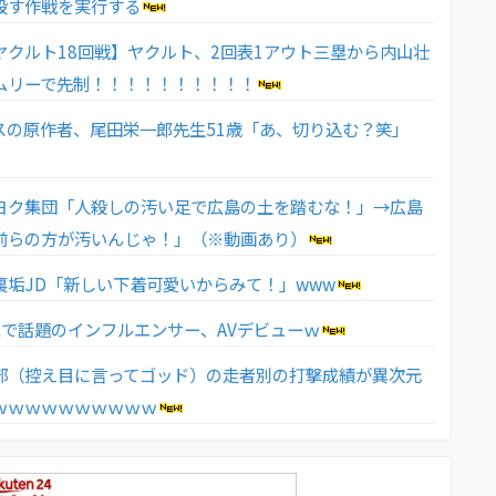
殺す作戦を実行する
ヤクルト18回戦】ヤクルト、2回表1アウト三塁から内山壮
ムリーで先制！！！！！！！！！！
スの原作者、尾田栄一郎先生51歳「あ、切り込む？笑」
ヨク集団「人殺しの汚い足で広島の土を踏むな！」→広島
前らの方が汚いんじゃ！」（※動画あり）
裏垢JD「新しい下着可愛いからみて！」www
Xで話題のインフルエンサー、AVデビューｗ
部（控え目に言ってゴッド）の走者別の打撃成績が異次元
ｗｗｗｗｗｗｗｗｗｗ