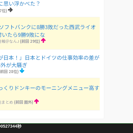
に思い浮かべた？
7位)
 ソフトバンクに8勝3敗だった西武ライオ
付いたら9勝9敗にな
速報＠なんJ
(前回 29位)
が日本！」日本とドイツの仕事効率の差が
海外が大騒ぎ
(前回 28位)
っくりドンキーのモーニングメニュー高す
能まとめ
(前回 圏外)
90527344秒