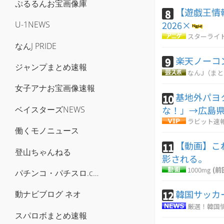
ぷるるんお宝画像庫
【遊戯王情報】「
8
2026×
U-1NEWS
スターライ
なんJ PRIDE
楽天ノーコ
9
ジャンプまとめ速報
なんJ（ま
女子アナお宝画像速報
基地外パヨ
10
な！」→広島
ベイスターズNEWS
ラビット速
働くモノニュース
【動画】こ
11
登山ちゃんねる
影される。
1000mg
(前
パチンコ・パチスロ.com
韓国サッカ
12
動ナビブログ ネオ
厳選！韓国
スパロボまとめ速報