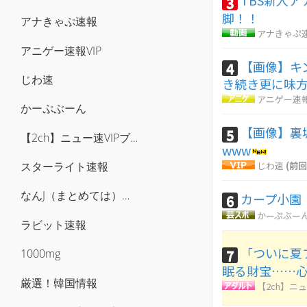
TBS新人
3
脚！！
アナきゃぷ速報
アナきゃぷ
アニゲー速報VIP
【画像】キ
4
じわ速
き続き更に味
アニゲー速報
かーぷぶーん
【画像】裏
5
【2ch】ニュー速VIPブログ(`･ω･´)
www
じわ速
(前回
スターライト速報
なんJ（まとめては）いかんのか？
カープ小園『
6
かーぷぶー
ラビット速報
「ついに夏
7
1000mg
眠る財宝……
厳選！韓国情報
【2ch】ニュ