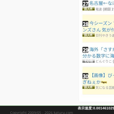
名古屋←な
27
竜速
(前回 2
今シーズン
28
ンズさん 気が
日刊やきう
海外「さす
29
分かる数字に
どんぐりこ
【画像】び
30
ぎねぇか
気になる芸
表示速度:0.00146102
Copyright 2009/05 - 2026 katuru.com