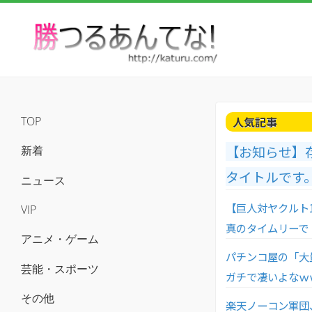
人気記事
TOP
【お知らせ】
新着
タイトルです
ニュース
【巨人対ヤクルト
VIP
真のタイムリーで
アニメ・ゲーム
パチンコ屋の「大
芸能・スポーツ
ガチで凄いよなｗ
その他
楽天ノーコン軍団