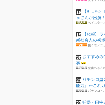
【BLUE☆L
18
ゅさんが出演！
ベイスターズ
【悲報】ラ
19
新社会人の初
働くモノニ
おすすめのG
20
事
登山ちゃん
パチンコ屋
21
能力」←これ
パチンコ・パ
妊婦・田中
22