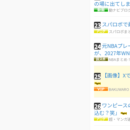
の場に出てし
動ナビブログ
スパロボで
23
スパロボま
元NBAプ
24
が、2027年W
NBAまとめ
【画像】X
25
BAKUWARO
ワンピース
26
込む？笑」
超・マンガ