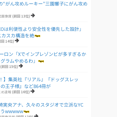
の“がん攻めルーキー”三園響子にがん攻め
！
宝画像庫
(前回 13位)
ACCOは利便性より安全性を優先した設計」
スカスカ構造を絶
前回 14位)
イーロン「Xでインプレゾンビが多すぎるか
ログラムやめるわ」
(前回 15位)
元！】集英社『リアル』『ドッグスレッ
の王子様』など864冊が
とめ速報
(前回 16位)
崎実央アナ、久々のスタジオで立派なYC
うwwwww
宝画像速報
(前回 17位)