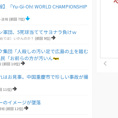
Yu-Gi-Oh! WORLD CHAMPIONSHIP
ト速報
(前回 7位)
ン軍団、5死球当ててサヨナラ負けｗ
とめては）いかんのか？
(前回 9位)
ク集団「人殺しの汚い足で広島の土を踏む
県民「お前らの方が汚いん
報
(前回 10位)
れはお見事。中国重慶市で珍しい事故が撮
回 11位)
ーのイメージが墜落
情報
(前回 12位)