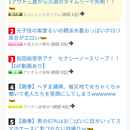
1アウト三塁から万波のタイムリーで先制！！
なんじぇいスタジアム
(前回 1位)
元子役の紫堂るいの競泳水着おっぱいポロリ
2
具合がエロい
お宝エログ幕府
(前回 2位)
岩田絵里奈アナ セクシーノースリーブ！！
3
【GIF動画あり】
アナきゃぷ速報
(前回 3位)
【画像】へずま議員、被災地でめちゃくちゃ
4
働いて老人たちを笑顔にしてしまうwwwwww
アニゲー速報VIP
(前回 4位)
【画像】男の87%はお○ぱいに目がいってス
5
マホケースに気づかない自撮りｗ