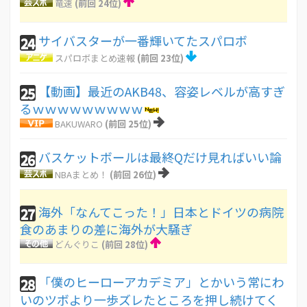
竜速
(前回 24位)
サイバスターが一番輝いてたスパロボ
24
スパロボまとめ速報
(前回 23位)
【動画】最近のAKB48、容姿レベルが高すぎ
25
るｗｗｗｗｗｗｗｗｗ
BAKUWARO
(前回 25位)
バスケットボールは最終Qだけ見ればいい論
26
NBAまとめ！
(前回 26位)
海外「なんてこった！」日本とドイツの病院
27
食のあまりの差に海外が大騒ぎ
どんぐりこ
(前回 28位)
「僕のヒーローアカデミア」とかいう常にわ
28
いのツボより一歩ズレたところを押し続けてく