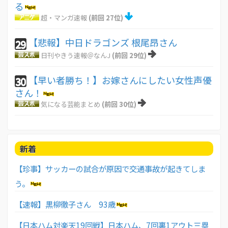
る
超・マンガ速報
(前回 27位)
【悲報】中日ドラゴンズ 根尾昂さん
29
日刊やきう速報＠なんJ
(前回 29位)
【早い者勝ち！】お嫁さんにしたい女性声優
30
さん！
気になる芸能まとめ
(前回 30位)
新着
【珍事】サッカーの試合が原因で交通事故が起きてしま
う。
【速報】黒柳徹子さん 93歳
【日本ハム対楽天19回戦】日本ハム、7回裏1アウト三塁