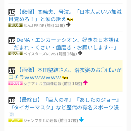
【悲報】関暁夫、号泣。「日本人よいい加減
15
目覚めろ！」と涙の訴え
なんJ PRIDE
(前回 15位)
DeNA・エンカーナシオン、好きな日本語は
16
「だまれ・くさい・歯磨き・お願いします…」
ベイスターズNEWS
(前回 16位)
【画像】本田望結さん、浴衣姿のお○ぱいが
17
コチラｗｗｗｗｗｗｗ
女子アナお宝画像速報
(前回 18位)
【最終日】『巨人の星』『あしたのジョー』
18
『タイガーマスク』など歴代の有名スポーツ漫
画
ジャンプまとめ速報
(前回 17位)