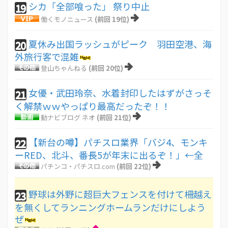
シカ「全部喰った」 祭り中止
19
働くモノニュース
(前回 19位)
夏休み出国ラッシュがピーク 羽田空港、海
20
外旅行客で混雑
登山ちゃんねる
(前回 20位)
女優・武田玲奈、水着封印したはずがさっそ
21
く解禁ｗｗやっぱり最高だったぞ！！
動ナビブログ ネオ
(前回 21位)
【新台の噂】パチスロ業界「バジ4、モンキ
22
ーRED、北斗、番長5が年末に出るぞ！」←全
パチンコ・パチスロ.com
(前回 22位)
野球は外野に超巨大フェンスを付けて柵越え
23
を無くしてランニングホームランだけにしよう
ぜ