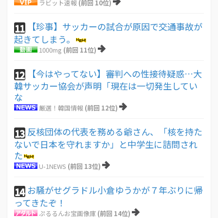
ラビット速報
(前回 10位)
【珍事】サッカーの試合が原因で交通事故が
11
起きてしまう。
1000mg
(前回 11位)
【今はやってない】審判への性接待疑惑…大
12
韓サッカー協会が声明「現在は一切発生してい
な
厳選！韓国情報
(前回 12位)
反核団体の代表を務める爺さん、「核を持た
13
ないで日本を守れますか」と中学生に詰問され
た
U-1NEWS
(前回 13位)
お騒がせグラドル小倉ゆうかが７年ぶりに帰
14
ってきたぞ！
ぷるるんお宝画像庫
(前回 14位)