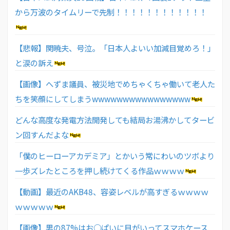
から万波のタイムリーで先制！！！！！！！！！！！！
【悲報】関暁夫、号泣。「日本人よいい加減目覚めろ！」
と涙の訴え
【画像】へずま議員、被災地でめちゃくちゃ働いて老人た
ちを笑顔にしてしまうwwwwwwwwwwwwwwww
どんな高度な発電方法開発しても結局お湯沸かしてタービ
ン回すんだよな
「僕のヒーローアカデミア」とかいう常にわいのツボより
一歩ズレたところを押し続けてくる作品ｗｗｗｗ
【動画】最近のAKB48、容姿レベルが高すぎるｗｗｗｗ
ｗｗｗｗｗ
【画像】男の87%はお○ぱいに目がいってスマホケース