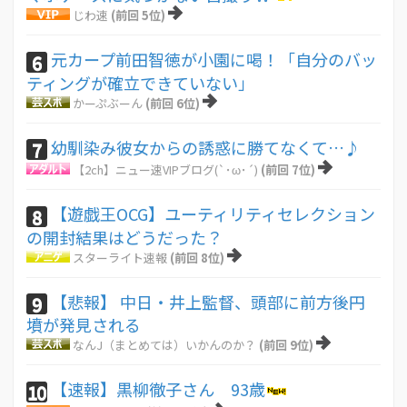
じわ速
(前回 5位)
元カープ前田智徳が小園に喝！「自分のバッ
6
ティングが確立できていない」
かーぷぶーん
(前回 6位)
幼馴染み彼女からの誘惑に勝てなくて…♪
7
【2ch】ニュー速VIPブログ(`･ω･´)
(前回 7位)
【遊戯王OCG】ユーティリティセレクション
8
の開封結果はどうだった？
スターライト速報
(前回 8位)
【悲報】 中日・井上監督、頭部に前方後円
9
墳が発見される
なんJ（まとめては）いかんのか？
(前回 9位)
【速報】黒柳徹子さん 93歳
10