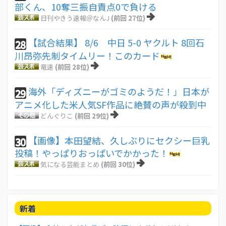
部くん、10奪三振自責点0で負ける
日刊やきう速報＠なんJ
(前回 27位)
【試合結果】 8/6 中日 5-0 ヤクルト 8回石
28
川昂弥先制タイムリー！このカード
竜速
(前回 28位)
海外「ディズニーがゴミのようだ！」日本が
29
アニメ化した米人気SF作品に絶賛の声が殺到中
どんぐりこ
(前回 29位)
【画像】本田望結、久しぶりにセクシー巨乳
30
投稿！やっぱりおっぱいでかかった！
気になる芸能まとめ
(前回 30位)
新着