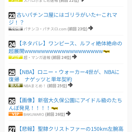
スパロボまとめ速報
(前回 22位)
古いパチンコ屋にはゴリラがいた←これマ
23
ジ！？
パチンコ・パチスロ.com
(前回 23位)
【ネタバレ】ワンピース、ルフィ絶体絶命の
24
超展開wwwwwwwwwwwwwwwwwww
超・マンガ速報
(前回 24位)
【NBA】ロニー・ウォーカー4世が、NBAに
25
復帰 ナゲッツと単年契約
NBAまとめ！
(前回 25位)
【画像】新宿大久保公園にアイドル級のたち
26
んぼ発見！！！！
BAKUWARO
(前回 26位)
【悲報】聖隷クリストファーの150km左腕高
27