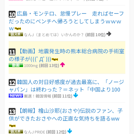
広島・モンテロ、怠慢プレー 走ればセーフ
10
だったのにベンチへ帰ろうとしてしまうｗｗｗ
ｗ
なんJ（まとめては）いかんのか？
(前回 10位)
【動画】地震発生時の熊本総合病院の手術室
11
の様子が(((ﾟДﾟ)))
1000mg
(前回 13位)
韓国人の対日好感度が過去最高に、「ノージ
12
ャパン」は終わった？＝ネット「中国より100
厳選！韓国情報
(前回 11位)
【朗報】檜山沙耶(おさや)伝説のファン、子
13
供ができたおさやへの正直な気持ちを語るww
なんJ PRIDE
(前回 12位)