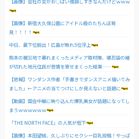
【画像】会社の女がお○ぱい強調しすぎなんだけどｗｗｗ
【画像】新宿大久保公園にアイドル級のたちんぼ発
見！！！！
中日、最下位脱出！広島が敗れ5位浮上
熊本の被災地で暴れまくったメディア取材陣、堪忍袋の緒
が切れた地元住民が苦情を寄せまくった結果……
【悲報】ワンダンス作者「手書きでダンスアニメ描いてみ
ました」←アニメの当てつけにしか見えないと話題に
【動画】国会中継に映り込んだ爆乳美女が話題になってし
まうｗｗｗｗｗｗ
「THE NORTH FACE」の人気が低下
【画像】本田望結、久しぶりにセクシー巨乳投稿！やっぱ