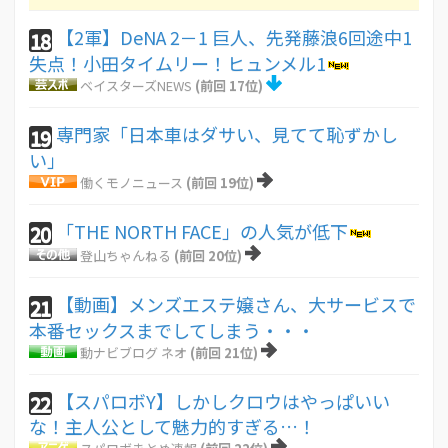
【2軍】DeNA 2－1 巨人、先発藤浪6回途中1
18
失点！小田タイムリー！ヒュンメル1
ベイスターズNEWS
(前回 17位)
専門家「日本車はダサい、見てて恥ずかし
19
い」
働くモノニュース
(前回 19位)
「THE NORTH FACE」の人気が低下
20
登山ちゃんねる
(前回 20位)
【動画】メンズエステ嬢さん、大サービスで
21
本番セックスまでしてしまう・・・
動ナビブログ ネオ
(前回 21位)
【スパロボY】しかしクロウはやっぱいい
22
な！主人公として魅力的すぎる…！