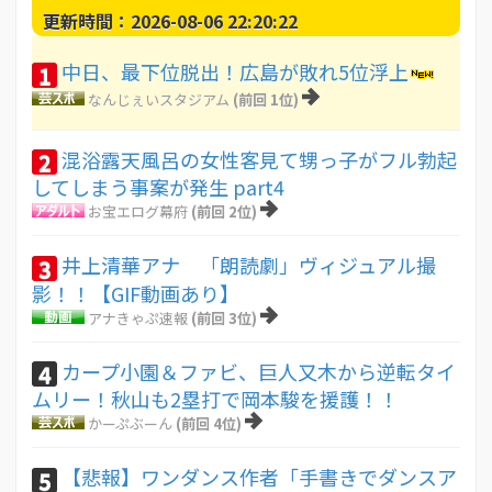
更新時間：2026-08-06 22:20:22
中日、最下位脱出！広島が敗れ5位浮上
1
なんじぇいスタジアム
(前回 1位)
混浴露天風呂の女性客見て甥っ子がフル勃起
2
してしまう事案が発生 part4
お宝エログ幕府
(前回 2位)
井上清華アナ 「朗読劇」ヴィジュアル撮
3
影！！【GIF動画あり】
アナきゃぷ速報
(前回 3位)
カープ小園＆ファビ、巨人又木から逆転タイ
4
ムリー！秋山も2塁打で岡本駿を援護！！
かーぷぶーん
(前回 4位)
【悲報】ワンダンス作者「手書きでダンスア
5