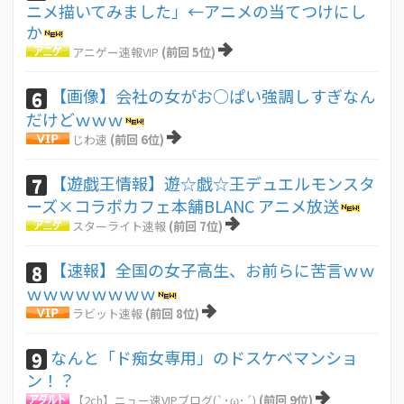
ニメ描いてみました」←アニメの当てつけにし
か
アニゲー速報VIP
(前回 5位)
【画像】会社の女がお○ぱい強調しすぎなん
6
だけどｗｗｗ
じわ速
(前回 6位)
【遊戯王情報】遊☆戯☆王デュエルモンスタ
7
ーズ×コラボカフェ本舗BLANC アニメ放送
スターライト速報
(前回 7位)
【速報】全国の女子高生、お前らに苦言ｗｗ
8
ｗｗｗｗｗｗｗｗ
ラビット速報
(前回 8位)
なんと「ド痴女専用」のドスケベマンショ
9
ン！？
【2ch】ニュー速VIPブログ(`･ω･´)
(前回 9位)