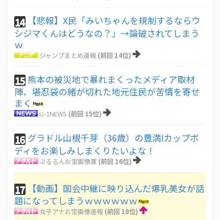
【悲報】X民「みいちゃんを規制するならウ
14
シジマくんはどうなの？」→論破されてしまう
ｗ
ジャンプまとめ速報
(前回 14位)
熊本の被災地で暴れまくったメディア取材
15
陣、堪忍袋の緒が切れた地元住民が苦情を寄せ
まく
U-1NEWS
(前回 15位)
グラドル山根千芽（36歳）の豊満Iカップボ
16
ディをお楽しみしまくりたいよな！
ぷるるんお宝画像庫
(前回 16位)
【動画】国会中継に映り込んだ爆乳美女が話
17
題になってしまうｗｗｗｗｗｗ
女子アナお宝画像速報
(前回 18位)