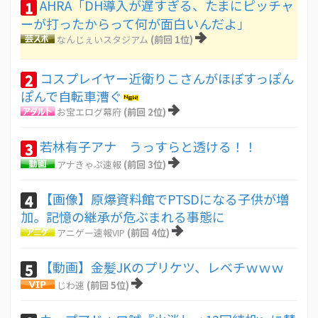
AHRA「DH導入が遅すぎる、たまにピッチャ
1
ーが打ったからって何が面白いんだよ」
なんじぇいスタジアム
(前回 1位)
コスプレイヤー近衛りこさんがほぼすっぽん
2
ぽんで自転車漕ぐ
お宝エログ幕府
(前回 2位)
若林有子アナ うっすらと透ける！！
3
アナきゃぷ速報
(前回 3位)
【画像】原爆資料館でPTSDになる子供が増
4
加。記憶の継承が危ぶまれる事態に
アニゲー速報VIP
(前回 4位)
【動画】金髪JKのプリケツ、レベチｗｗｗ
5
じわ速
(前回 5位)