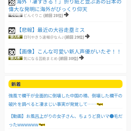
海外「凄すぎる！」折り紙と並ぶあの日本の
28
偉大な発明に海外がびっくり仰天
どんぐりこ
(前回 28位)
【悲報】最近の大谷走塁ミス
29
日刊やきう速報＠なんJ
(前回 29位)
【画像】こんな可愛い新人声優がいたぞ！！
30
気になる芸能まとめ
(前回 30位)
新着
強風で欄干が全面的に倒壊した中国の橋、倒壊した欄干の
破片を調べると凄まじい事実が発覚して……
【動画】お風呂上がりの女子さん、ちょうど良いマ●毛だ
ったwwwwww