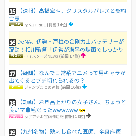
【速報】高橋宏斗、クリスタルパレスと契約
15
合意
なんJ PRIDE
(前回 14位)
DeNA、伊勢・戸柱の金剛力士バッテリーが
16
躍動！相川監督「伊勢が満塁の場面でしっかり
ベイスターズNEWS
(前回 17位)
【疑問】なんで日常系アニメって男キャラが
17
出てくるとブチ切れられるの？
ジャンプまとめ速報
(前回 16位)
【動画】お風呂上がりの女子さん、ちょうど
18
良いマ●毛だったwwwwww
女子アナお宝画像速報
(前回 18位)
【九州名物】鶏刺し食べた医師、全身麻痺
19