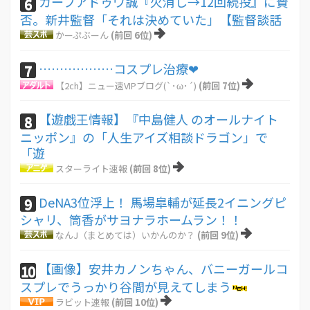
カープアドゥワ誠『火消し→12回続投』に賛
6
否。新井監督「それは決めていた」【監督談話
かーぷぶーん
(前回 6位)
………………コスプレ治療❤
7
【2ch】ニュー速VIPブログ(`･ω･´)
(前回 7位)
【遊戯王情報】『中島健人 のオールナイト
8
ニッポン』の「人生アイズ相談ドラゴン」で
「遊
スターライト速報
(前回 8位)
DeNA3位浮上！ 馬場皐輔が延長2イニングピ
9
シャリ、筒香がサヨナラホームラン！！
なんJ（まとめては）いかんのか？
(前回 9位)
【画像】安井カノンちゃん、バニーガールコ
10
スプレでうっかり谷間が見えてしまう
ラビット速報
(前回 10位)