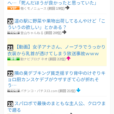
へ…「死んだほうが良かったと思っていた」
働くモノニュース
(前回 19位)
道の駅に野菜や果物出荷してるんやけど「こ
20
ういうの欲しい」とかある？
登山ちゃんねる
(前回 20位)
【動画】女子アナさん、ノーブラでうっかり
21
衣装から乳首が透けてしまう放送事故ｗｗｗ
動ナビブログ ネオ
(前回 22位)
隣の臭デブキング貧乏揺すり背中のけぞりキ
22
ョロ厨カンスケデブがウザすぎて心が折れそ
う…
パチンコ・パチスロ.com
(前回 21位)
スパロボで最後のまともな主人公、クロウま
23
で遡る