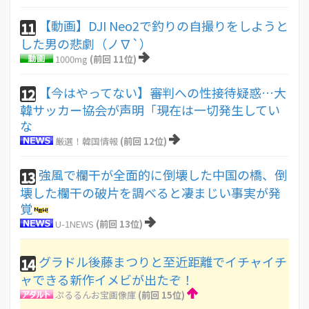
【動画】DJI Neo2で釣りの自撮りをしようと
11
した男の悲劇（ノ∇`）
1000mg
(前回 11位)
【今はやってない】審判への性接待疑惑…大
12
韓サッカー協会が声明「現在は一切発生してい
な
厳選！韓国情報
(前回 12位)
強風で欄干が全面的に倒壊した中国の橋、倒
13
壊した欄干の破片を調べると凄まじい事実が発
覚
U-1NEWS
(前回 13位)
グラドル後藤まつりと至近距離でイチャイチ
14
ャできる新作イメビが出たぞ！
ぷるるんお宝画像庫
(前回 15位)