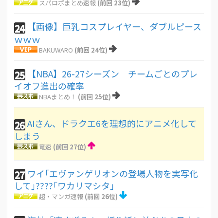
スパロボまとめ速報
(前回 23位)
【画像】巨乳コスプレイヤー、ダブルピース
24
ｗｗｗ
BAKUWARO
(前回 24位)
【NBA】26-27シーズン チームごとのプレ
25
イオフ進出の確率
NBAまとめ！
(前回 25位)
AIさん、ドラクエ6を理想的にアニメ化して
26
しまう
竜速
(前回 27位)
ワイ｢エヴァンゲリオンの登場人物を実写化
27
して｣????｢ワカリマシタ｣
超・マンガ速報
(前回 26位)