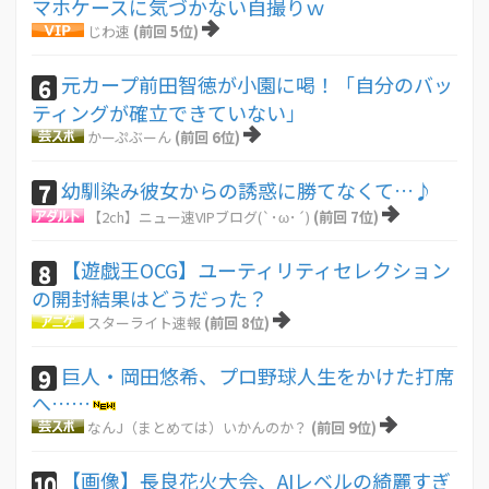
マホケースに気づかない自撮りｗ
じわ速
(前回 5位)
元カープ前田智徳が小園に喝！「自分のバッ
6
ティングが確立できていない」
かーぷぶーん
(前回 6位)
幼馴染み彼女からの誘惑に勝てなくて…♪
7
【2ch】ニュー速VIPブログ(`･ω･´)
(前回 7位)
【遊戯王OCG】ユーティリティセレクション
8
の開封結果はどうだった？
スターライト速報
(前回 8位)
巨人・岡田悠希、プロ野球人生をかけた打席
9
へ……
なんJ（まとめては）いかんのか？
(前回 9位)
【画像】長良花火大会、AIレベルの綺麗すぎ
10