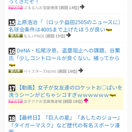
ってきたぞ！
ぷるるんお宝画像庫
(前回 14位)
上原浩治「（ロッテ益田250Sのニュースに）
15
名球会条件は400Sまで上げたほうが良い
なんJ PRIDE
(前回 15位)
DeNA・松尾汐恩、盗塁阻止への課題、谷繁
16
氏「少しコントロールが良くない。捕ってから
ベイスターズNEWS
(前回 16位)
【動画】女子が女友達のロケットお○ぱいを
17
洗うシーンがどちゃシコすぎｗｗｗｗｗｗ
女子アナお宝画像速報
(前回 18位)
【最終日】『巨人の星』『あしたのジョー』
18
『タイガーマスク』など歴代の有名スポーツ漫
画