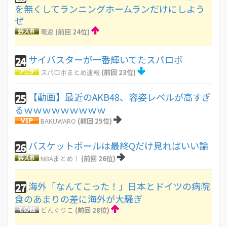
を無くしてランニングホームランだけにしよう
ぜ
竜速
(前回 24位)
サイバスターが一番輝いてたスパロボ
24
スパロボまとめ速報
(前回 23位)
【動画】最近のAKB48、容姿レベルが高すぎ
25
るｗｗｗｗｗｗｗｗｗ
BAKUWARO
(前回 25位)
バスケットボールは最終Qだけ見ればいい論
26
NBAまとめ！
(前回 26位)
海外「なんてこった！」日本とドイツの病院
27
食のあまりの差に海外が大騒ぎ
どんぐりこ
(前回 28位)