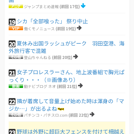
ジャンプまとめ速報
(前回 17位)
シカ「全部喰った」 祭り中止
19
働くモノニュース
(前回 19位)
夏休み出国ラッシュがピーク 羽田空港、海
20
外旅行客で混雑
登山ちゃんねる
(前回 20位)
女子プロレスラーさん、地上波番組で胸元ぱ
21
っくり・・・（※画像あり）
動ナビブログ ネオ
(前回 21位)
隣が着席して音量上げ始めた時は渾身の「マ
22
ジか…」が出るよね
パチンコ・パチスロ.com
(前回 22位)
野球は外野に超巨大フェンスを付けて柵越え
23