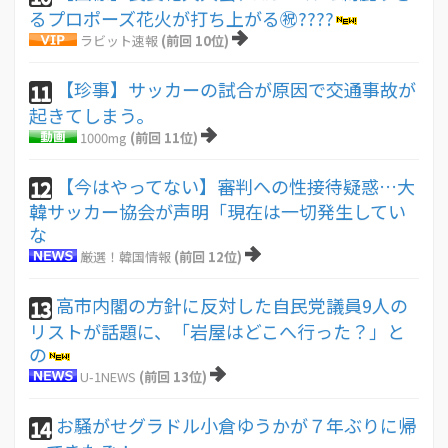
るプロポーズ花火が打ち上がる㊗????
ラビット速報
(前回 10位)
【珍事】サッカーの試合が原因で交通事故が
11
起きてしまう。
1000mg
(前回 11位)
【今はやってない】審判への性接待疑惑…大
12
韓サッカー協会が声明「現在は一切発生してい
な
厳選！韓国情報
(前回 12位)
高市内閣の方針に反対した自民党議員9人の
13
リストが話題に、「岩屋はどこへ行った？」と
の
U-1NEWS
(前回 13位)
お騒がせグラドル小倉ゆうかが７年ぶりに帰
14