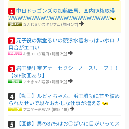
中日ドラゴンズの加藤匠馬、国内FA権取得
1
WWWWWWWWWWWWWWWWWWWWWW
なんじぇいスタジアム
(前回 1位)
元子役の紫堂るいの競泳水着おっぱいポロリ
2
具合がエロい
お宝エログ幕府
(前回 2位)
岩田絵里奈アナ セクシーノースリーブ！！
3
【GIF動画あり】
アナきゃぷ速報
(前回 3位)
【動画】ルビィちゃん、浜田雅功に首を絞め
4
られたせいで段々おかしな仕事が増える
アニゲー速報VIP
(前回 4位)
【画像】男の87%はお○ぱいに目がいってス
5