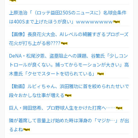
上原浩治「（ロッテ益田250Sのニュースに）名球会条件
は400Sまで上げたほうが良い」ｗｗｗｗｗｗｗｗ
【画像】長良花火大会、AIレベルの綺麗すぎるプロポーズ
花火が打ち上がる㊗????
DeNA・松尾汐恩、盗塁阻止への課題、谷繁氏「少しコン
トロールが良くない。捕ってからモーションが大きい」高
木豊氏「クセでスタートを切られている」
【動画】ルビィちゃん、浜田雅功に首を絞められたせいで
段々おかしな仕事が増える
巨人・岡田悠希、プロ野球人生をかけた打席へ……
隣が着席して音量上げ始めた時は渾身の「マジか…」が出
るよね