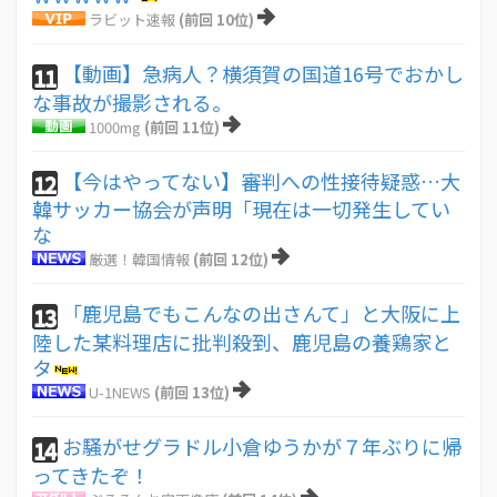
ラビット速報
(前回 10位)
【動画】急病人？横須賀の国道16号でおかし
11
な事故が撮影される。
1000mg
(前回 11位)
【今はやってない】審判への性接待疑惑…大
12
韓サッカー協会が声明「現在は一切発生してい
な
厳選！韓国情報
(前回 12位)
「鹿児島でもこんなの出さんて」と大阪に上
13
陸した某料理店に批判殺到、鹿児島の養鶏家と
タ
U-1NEWS
(前回 13位)
お騒がせグラドル小倉ゆうかが７年ぶりに帰
14
ってきたぞ！