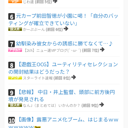
じわ速
(前回 5位)
元カープ前田智徳が小園に喝！「自分のバッ
6
ティングが確立できていない」
かーぷぶーん
(前回 6位)
幼馴染み彼女からの誘惑に勝てなくて…♪
7
【2ch】ニュー速VIPブログ(`･ω･´)
(前回 7位)
【遊戯王OCG】ユーティリティセレクション
8
の開封結果はどうだった？
スターライト速報
(前回 8位)
【悲報】 中日・井上監督、頭部に前方後円
9
墳が発見される
なんJ（まとめては）いかんのか？
(前回 9位)
【画像】露悪アニメ化ブーム、はじまるｗｗ
10
ｗｗｗｗｗ