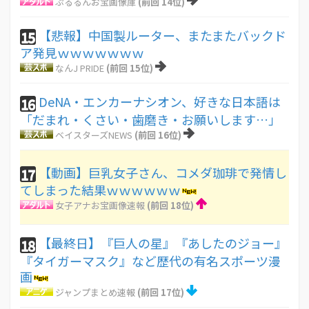
ぷるるんお宝画像庫
(前回 14位)
【悲報】中国製ルーター、またまたバックド
15
ア発見ｗｗｗｗｗｗｗ
なんJ PRIDE
(前回 15位)
DeNA・エンカーナシオン、好きな日本語は
16
「だまれ・くさい・歯磨き・お願いします…」
ベイスターズNEWS
(前回 16位)
【動画】巨乳女子さん、コメダ珈琲で発情し
17
てしまった結果ｗｗｗｗｗｗ
女子アナお宝画像速報
(前回 18位)
【最終日】『巨人の星』『あしたのジョー』
18
『タイガーマスク』など歴代の有名スポーツ漫
画
ジャンプまとめ速報
(前回 17位)