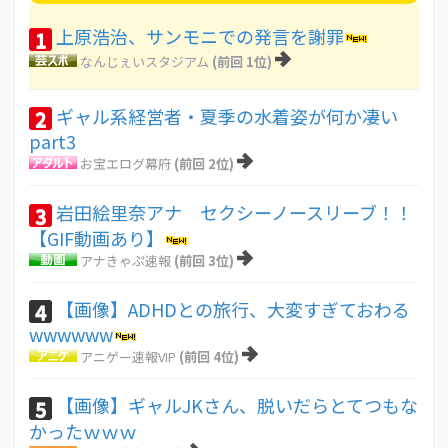
上原浩治、サンモニでの発言を謝罪
1
なんじぇいスタジアム
(前回 1位)
ギャル系経営者・夏季の水着姿が何か凄い
2
part3
お宝エログ幕府
(前回 2位)
岩田絵里奈アナ セクシーノースリーブ！！
3
【GIF動画あり】
アナきゃぷ速報
(前回 3位)
【画像】ADHDとの旅行、大変すぎておわる
4
wwwwww
アニゲー速報VIP
(前回 4位)
【画像】ギャルJKさん、脱いだらとてつもな
5
かったｗｗｗ