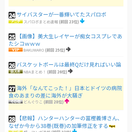
サイバスターが一番輝いてたスパロボ
24
スパロボまとめ速報
(前回 23位)
【画像】美大生レイヤーが痴女コスプレであ
25
たシコｗｗｗ
BAKUWARO
(前回 25位)
バスケットボールは最終Qだけ見ればいい論
26
NBAまとめ！
(前回 26位)
海外「なんてこった！」日本とドイツの病院
27
食のあまりの差に海外が大騒ぎ
どんぐりこ
(前回 28位)
【悲報】ハンターハンターの冨樫義博さん、
28
なぜか今から38巻(既巻)の加筆修正をする