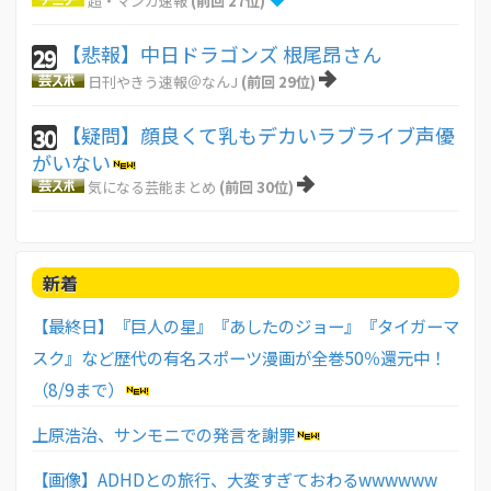
超・マンガ速報
(前回 27位)
【悲報】中日ドラゴンズ 根尾昂さん
29
日刊やきう速報＠なんJ
(前回 29位)
【疑問】顔良くて乳もデカいラブライブ声優
30
がいない
気になる芸能まとめ
(前回 30位)
新着
【最終日】『巨人の星』『あしたのジョー』『タイガーマ
スク』など歴代の有名スポーツ漫画が全巻50％還元中！
（8/9まで）
上原浩治、サンモニでの発言を謝罪
【画像】ADHDとの旅行、大変すぎておわるwwwwww