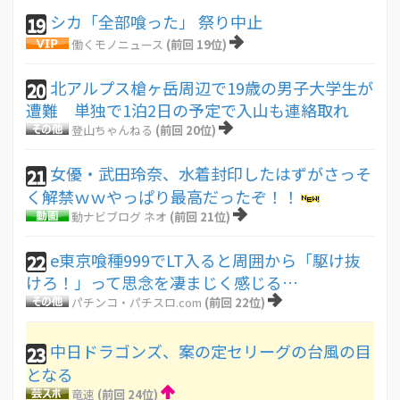
シカ「全部喰った」 祭り中止
19
働くモノニュース
(前回 19位)
北アルプス槍ヶ岳周辺で19歳の男子大学生が
20
遭難 単独で1泊2日の予定で入山も連絡取れ
登山ちゃんねる
(前回 20位)
女優・武田玲奈、水着封印したはずがさっそ
21
く解禁ｗｗやっぱり最高だったぞ！！
動ナビブログ ネオ
(前回 21位)
e東京喰種999でLT入ると周囲から「駆け抜
22
けろ！」って思念を凄まじく感じる…
パチンコ・パチスロ.com
(前回 22位)
中日ドラゴンズ、案の定セリーグの台風の目
23
となる
竜速
(前回 24位)