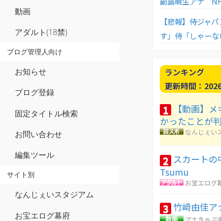
副島萌生アナ NH
動画
【悲報】侍ジャパ
アダルト(18禁)
す」侍「しゃーな
ブログ管理人向け
ランキング
お知らせ
更新時間：2026-0
ブログ登録
【動画】メ
1
固定タイトル検索
かったことが
なんじぇい
お問い合わせ
編集ツール
スカートの
2
Tsumu
サイト別
お宝エログ
なんじぇいスタジアム
竹﨑由佳ア
3
お宝エログ幕府
アナきゃぷ