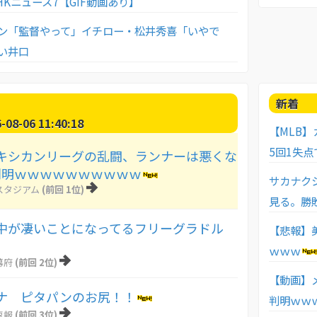
Kニュース7【GIF動画あり】
ン「監督やって」イチロー・松井秀喜「いやで
い井口
新着
8-06 11:40:18
【MLB
5回1失点
キシカンリーグの乱闘、ランナーは悪くな
判明ｗｗｗｗｗｗｗｗｗｗ
サカナク
スタジアム
(前回 1位)
見る。勝
中が凄いことになってるフリーグラドル
【悲報】
ｗｗｗ
幕府
(前回 2位)
【動画】
ナ ピタパンのお尻！！
判明ｗｗ
速報
(前回 3位)