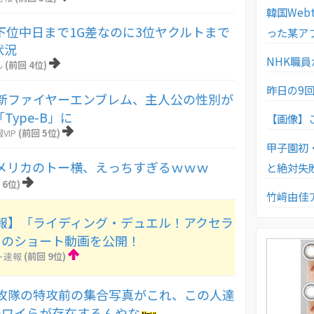
韓国We
下位中日まで1G差なのに3位ヤクルトまで
った某ア
状況
NHK職
ん
(前回 4位)
昨日の9
新ファイヤーエンブレム、主人公の性別が
「Type-B」に
【画像】
VIP
(前回 5位)
甲子園初
メリカのトー横、えっちすぎるｗｗｗ
と絶対失
 6位)
竹﨑由佳
報】「ライディング・デュエル！アクセラ
」のショート動画を公開！
ト速報
(前回 9位)
攻隊の特攻前の集合写真がこれ、この人達
のワイらが存在するんやな