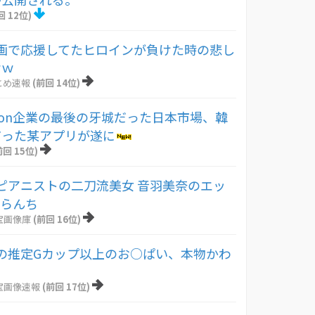
回 12位)
画で応援してたヒロインが負けた時の悲し
ｗｗ
とめ速報
(前回 14位)
toon企業の最後の牙城だった日本市場、韓
だった某アプリが遂に
前回 15位)
ピアニストの二刀流美女 音羽美奈のエッ
まらんち
宝画像庫
(前回 16位)
の推定Gカップ以上のお○ぱい、本物かわ
宝画像速報
(前回 17位)