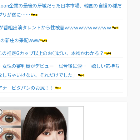
btoon企業の最後の牙城だった日本市場、韓国の自慢の種だ
プリが遂に……
員が番組出演タレントから性被害ｗｗｗｗｗｗｗｗｗｗ
回の新庄の采配www
この推定Gカップ以上のお○ぱい、本物かわかる？
・女性の審判員がデビュー 試合後に涙…「嬉しい気持ち
敗しちゃいけない、それだけでした」
アナ ピタパンのお尻！！