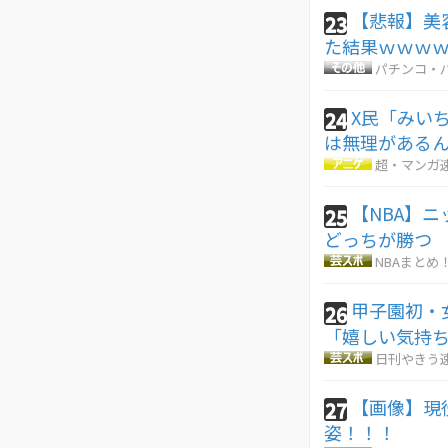
【悲報】美
23
た結果ｗｗｗ
パチンコ・パ
X民「みい
24
は無理がある
超・マンガ
【NBA】
25
どっちが勝つ
NBAまとめ
甲子園初・
26
「嬉しい気持
日刊やきう
【画像】現
27
姿！！！