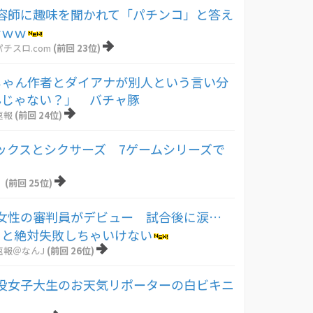
容師に趣味を聞かれて「パチンコ」と答え
ｗｗｗ
チスロ.com
(前回 23位)
ちゃん作者とダイアナが別人という言い分
んじゃない？」 バチャ豚
速報
(前回 24位)
ニックスとシクサーズ 7ゲームシリーズで
！
(前回 25位)
女性の審判員がデビュー 試合後に涙…
ちと絶対失敗しちゃいけない
速報＠なんJ
(前回 26位)
役女子大生のお天気リポーターの白ビキニ