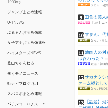
1000mg
ラビット速
ジャンプまとめ速報
田舎の美人
9
U-1NEWS
【2ch】ニュ
ぷるるんお宝画像庫
すまん、代
10
なんJ（ま
女子アナお宝画像速報
韓国人の対
11
ベイスターズNEWS
は終わった？＝
登山ちゃんねる
厳選！韓国
働くモノニュース
サカナクシ
12
ァーム戦とし
動ナビブログ ネオ
なんJ PRIDE
スパロボまとめ速報
【話題】河
13
パチンコ・パチスロ.com
モザ無し映像