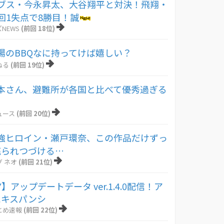
カブス・今永昇太、大谷翔平と対決！飛翔・
回1失点で8勝目！誠
NEWS
(前回 18位)
場のBBQなに持ってけば嬉しい？
ねる
(前回 19位)
本さん、避難所が各国と比べて優秀過ぎる
ュース
(前回 20位)
強ヒロイン・瀬戸環奈、この作品だけずっ
売られつづける…
 ネオ
(前回 21位)
】アップデートデータ ver.1.4.0配信！ア
エキスパンシ
とめ速報
(前回 22位)