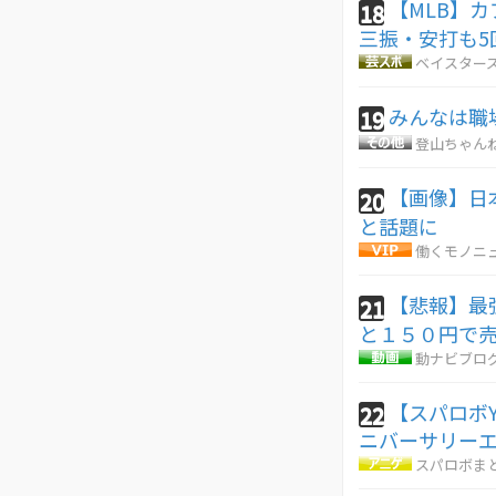
【MLB】
18
三振・安打も5
ベイスターズ
みんなは職
19
登山ちゃん
【画像】日
20
と話題に
働くモノニ
【悲報】最
21
と１５０円で
動ナビブログ
【スパロボY
22
ニバーサリー
スパロボま