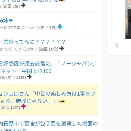
報
(前回 8位)
姉妹❤
ー速VIPブログ(`･ω･´)
(前回 7位)
打常谷ってなに？？？？？？
とめては）いかんのか？
(前回 10位)
日好感度が過去最高に、「ノージャパン」
ネット「中国より100
情報
(前回 11位)
ョン山口さん「中日の楽しみ方は1軍をフ
て見る。勝敗じゃない。」
(前回 13位)
内長野市で警官が包丁男を射殺した場面の
が公開される。