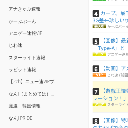
アナきゃぷ速報
カープ、最
4
3G差←珍しい
かーぷぶーん
かーぷぶー
アニゲー速報VIP
【画像】最
5
じわ速
「Type-A」と
アニゲー速報
スターライト速報
【動画】ア
6
ラビット速報
じわ速
(前回
【2ch】ニュー速VIPブログ(`･ω･´)
【遊戯王情
7
なんJ（まとめては）いかんのか？
レーション！
スターライ
厳選！韓国情報
なんJ PRIDE
【画像】特
8
のおかげで今