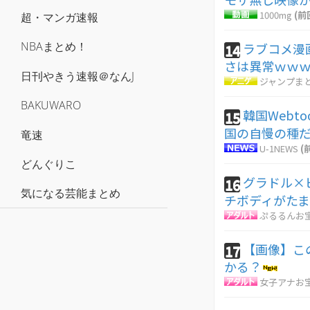
1000mg
(前
超・マンガ速報
NBAまとめ！
ラブコメ漫
14
さは異常ｗｗ
日刊やきう速報＠なんJ
ジャンプま
BAKUWARO
韓国Web
15
国の自慢の種
竜速
U-1NEWS
(
どんぐりこ
グラドル×
16
気になる芸能まとめ
チボディがた
ぷるるんお
【画像】こ
17
かる？
女子アナお