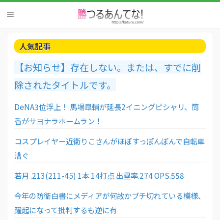
人気記事
【お知らせ】存在しない。または、すでに削
除されたタイトルです。
DeNA3位浮上！ 馬場皐輔が延長2イニングピシャリ、筒
香がサヨナラホームラン！
コスプレイヤー近衛りこさんがほぼすっぽんぽんで自転車
漕ぐ
若月 .213(211-45) 1本 14打点 出塁率.274 OPS.558
今年の防衛白書にメディアが何故かブチ切れている模様、
躍起になって批判するも逆に有