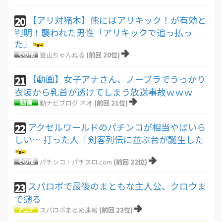
【アリ対猪木】熊にはアリキック！が有効と
20
判明！襲われた男性「アリキックで追っ払っ
た」
登山ちゃんねる
(前回 20位)
【動画】女子アナさん、ノーブラでうっかり
21
衣装から乳首が透けてしまう放送事故ｗｗｗ
動ナビブログ ネオ
(前回 21位)
アクセルワールドのパチンコが相当やばいら
22
しい… 打った人「剣客列伝に並ぶ台が誕生した
パチンコ・パチスロ.com
(前回 22位)
スパロボで最後のまともな主人公、クロウま
23
で遡る
スパロボまとめ速報
(前回 23位)