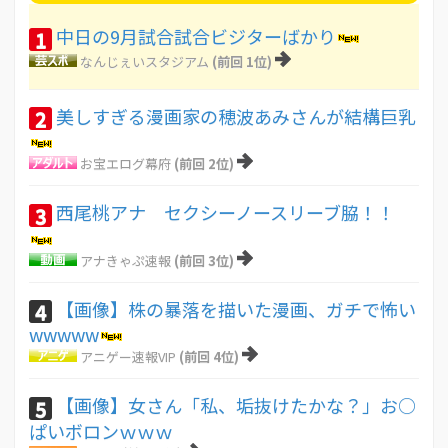
中日の9月試合試合ビジターばかり
1
なんじぇいスタジアム
(前回 1位)
美しすぎる漫画家の穂波あみさんが結構巨乳
2
お宝エログ幕府
(前回 2位)
西尾桃アナ セクシーノースリーブ脇！！
3
アナきゃぷ速報
(前回 3位)
【画像】株の暴落を描いた漫画、ガチで怖い
4
wwwww
アニゲー速報VIP
(前回 4位)
【画像】女さん「私、垢抜けたかな？」お○
5
ぱいボロンｗｗｗ