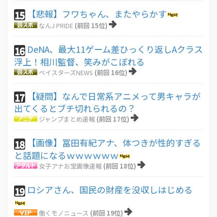
【悲報】フワちゃん、またやらかす
15
なんJ PRIDE
(前回 15位)
DeNA、最大11ゲーム差ひっくり返しAクラス
16
浮上！相川監督、笑みがこぼれる
ベイスターズNEWS
(前回 16位)
【疑問】なんで日常系アニメって男キャラが
17
出てくるとブチ切れられるの？
ジャンプまとめ速報
(前回 17位)
【画像】冨田有紀アナ、体つきが性的すぎる
18
と話題になるｗｗｗｗｗｗ
女子アナお宝画像速報
(前回 18位)
ロシアさん、国民の財産を没収しはじめる
19
働くモノニュース
(前回 19位)