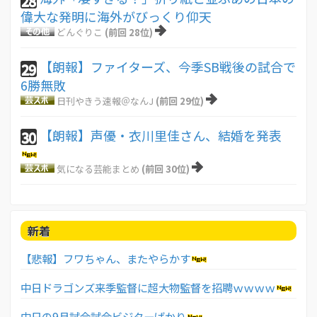
28
偉大な発明に海外がびっくり仰天
どんぐりこ
(前回 28位)
【朗報】ファイターズ、今季SB戦後の試合で
29
6勝無敗
日刊やきう速報＠なんJ
(前回 29位)
【朗報】声優・衣川里佳さん、結婚を発表
30
気になる芸能まとめ
(前回 30位)
新着
【悲報】フワちゃん、またやらかす
中日ドラゴンズ来季監督に超大物監督を招聘ｗｗｗｗ
中日の9月試合試合ビジターばかり