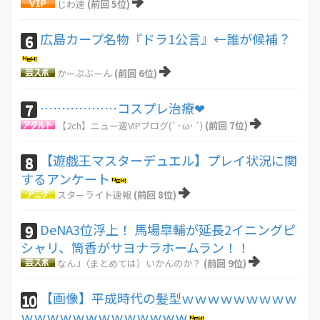
じわ速
(前回 5位)
広島カープ名物『ドラ1公言』←誰が候補？
6
かーぷぶーん
(前回 6位)
………………コスプレ治療❤
7
【2ch】ニュー速VIPブログ(`･ω･´)
(前回 7位)
【遊戯王マスターデュエル】プレイ状況に関
8
するアンケート
スターライト速報
(前回 8位)
DeNA3位浮上！ 馬場皐輔が延長2イニングピ
9
シャリ、筒香がサヨナラホームラン！！
なんJ（まとめては）いかんのか？
(前回 9位)
【画像】平成時代の髪型ｗｗｗｗｗｗｗｗｗ
10
ｗｗｗｗｗｗｗｗｗｗｗｗｗ