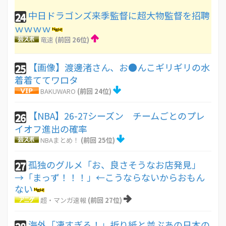
中日ドラゴンズ来季監督に超大物監督を招聘
24
ｗｗｗｗ
竜速
(前回 26位)
【画像】渡邊渚さん、お●んこギリギリの水
25
着着ててワロタ
BAKUWARO
(前回 24位)
【NBA】26-27シーズン チームごとのプレ
26
イオフ進出の確率
NBAまとめ！
(前回 25位)
孤独のグルメ「お、良さそうなお店発見」
27
→「まっず！！！」←こうならないからおもん
ない
超・マンガ速報
(前回 27位)
海外「凄すぎる！」折り紙と並ぶあの日本の