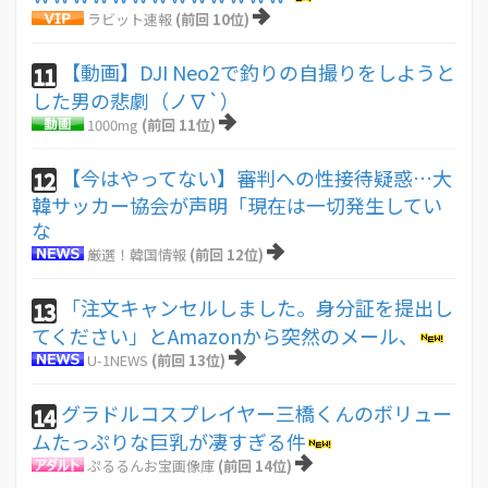
ラビット速報
(前回 10位)
【動画】DJI Neo2で釣りの自撮りをしようと
11
した男の悲劇（ノ∇`）
1000mg
(前回 11位)
【今はやってない】審判への性接待疑惑…大
12
韓サッカー協会が声明「現在は一切発生してい
な
厳選！韓国情報
(前回 12位)
「注文キャンセルしました。身分証を提出し
13
てください」とAmazonから突然のメール、
U-1NEWS
(前回 13位)
グラドルコスプレイヤー三橋くんのボリュー
14
ムたっぷりな巨乳が凄すぎる件
ぷるるんお宝画像庫
(前回 14位)