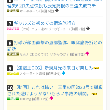
健矢6回1失点快投も辰見痛恨の三盗失敗でチ
かーぷぶーん
(前回 6位)
ギャルズと初めての宿泊旅行☆
7
【2ch】ニュー速VIPブログ(`･ω･´)
(前回 7位)
打球が顔面直撃の渡部聖弥、眼窩底骨折との
8
診断
なんJ（まとめては）いかんのか？
(前回 9位)
【遊戯王OCG】新規月光の来日が楽しみ
9
スターライト速報
(前回 8位)
【動画】これは怖い。三重の国道23号で撮影
10
された避けようがないもらい事故の瞬間。
1000mg
(前回 11位)