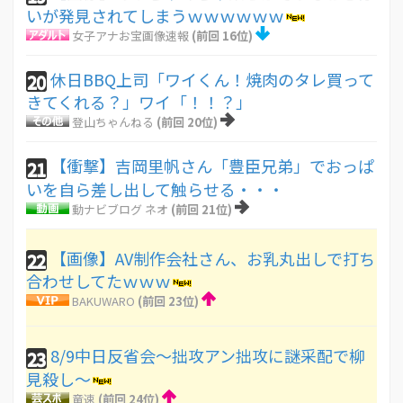
いが発見されてしまうｗｗｗｗｗｗ
女子アナお宝画像速報
(前回 16位)
休日BBQ上司「ワイくん！焼肉のタレ買って
20
きてくれる？」ワイ「！！？」
登山ちゃんねる
(前回 20位)
【衝撃】吉岡里帆さん「豊臣兄弟」でおっぱ
21
いを自ら差し出して触らせる・・・
動ナビブログ ネオ
(前回 21位)
【画像】AV制作会社さん、お乳丸出しで打ち
22
合わせしてたｗｗｗ
BAKUWARO
(前回 23位)
8/9中日反省会〜拙攻アン拙攻に謎采配で柳
23
見殺し〜
竜速
(前回 24位)