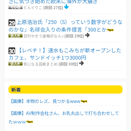
さに気づき始めた欧米に海外が大騒ぎ
どんぐりこ
(前回 27位)
上原浩治氏「250（S）っていう数字がどうな
29
のかな」名球会入りの条件提言「300とか
日刊やきう速報＠なんJ
(前回 29位)
【レベチ！】速水もこみちが新オープンした
30
カフェ、サンドイッチ1つ3000円
気になる芸能まとめ
(前回 30位)
新着
【画像】本物のレズ、見つかるwww
【画像】AV制作会社さん、お乳丸出しで打ち合わせして
たｗｗｗ