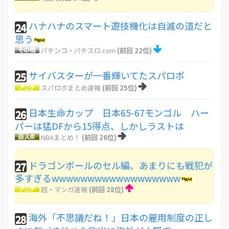
ハナハナのスマート遊技機化は自滅の道だと
24
思う
パチンコ・パチスロ.com
(前回 22位)
サイバスターが一番輝いてたスパロボ
25
スパロボまとめ速報
(前回 25位)
日本生命カップ 日本65-67モンゴル ハー
26
パーは猛DFから15得点、しかしラストは
NBAまとめ！
(前回 26位)
ドラゴンボールのセル編、あまりにも戦犯が
27
多すぎるwwwwwwwwwwwwwwwwww
超・マンガ速報
(前回 28位)
海外「不思議だね！」日本の雇用制度の正し
28