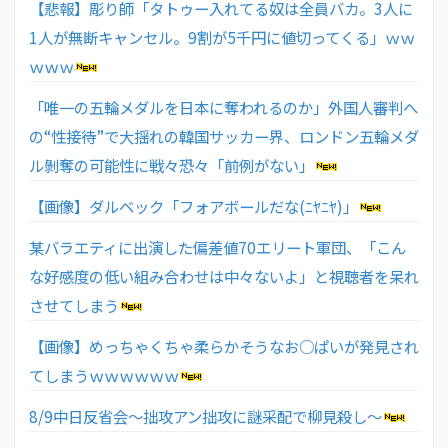
【悲報】彫り師「タトゥー入れてる奴は全員バカ。3人に
1人が無断キャンセル。9割が5千円に値切ってくる」ｗｗ
ｗｗｗ
「唯一の五輪メダルを日本に奪われるのか」外国人審判へ
の“性接待”で大揺れの韓国サッカー界、ロンドン五輪メダ
ル剝奪の可能性に戦々恐々「前例がない」
【画像】ダルベック「フォアボールだな(ﾆﾔﾆﾔ)」
某バラエティに出演した偏差値70エリート軍団、「こん
な好感度の低い組み合わせは中々ないよ」と視聴者を呆れ
させてしまう
【画像】めっちゃくちゃ柔らかそうなお○ぱいが発見され
てしまうｗｗｗｗｗｗ
8/9中日反省会〜拙攻アン拙攻に謎采配で柳見殺し〜