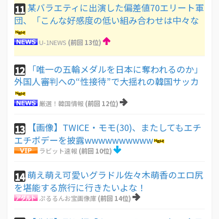
某バラエティに出演した偏差値70エリート軍
11
団、「こんな好感度の低い組み合わせは中々な
U-1NEWS
(前回 13位)
「唯一の五輪メダルを日本に奪われるのか」
12
外国人審判への“性接待”で大揺れの韓国サッカ
厳選！韓国情報
(前回 12位)
【画像】TWICE・モモ(30)、またしてもエチ
13
エチボデーを披露wwwwwwwwww
ラビット速報
(前回 10位)
萌え萌え可愛いグラドル佐々木萌香のエロ尻
14
を堪能する旅行に行きたいよな！
ぷるるんお宝画像庫
(前回 14位)