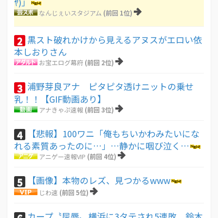
ﾔ)」
なんじぇいスタジアム
(前回 1位)
黒スト破れかけから見えるアヌスがエロい依
2
本しおりさん
お宝エログ幕府
(前回 2位)
浦野芽良アナ ピタピタ透けニットの乗せ
3
乳！！【GIF動画あり】
アナきゃぷ速報
(前回 3位)
【悲報】100ワニ「俺もちいかわみたいにな
4
れる素質あったのに…」…静かに咽び泣く…
アニゲー速報VIP
(前回 4位)
【画像】本物のレズ、見つかるwww
5
じわ速
(前回 5位)
カープ〝屈辱〟横浜に3タテされ5連敗。鈴木
6