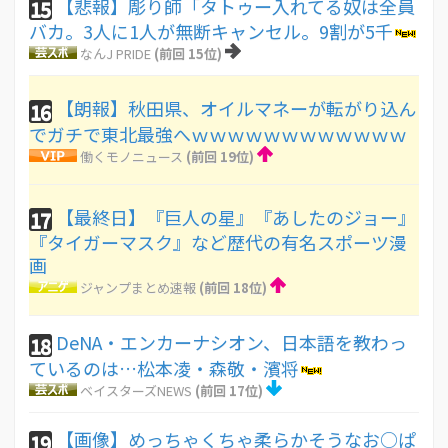
【悲報】彫り師「タトゥー入れてる奴は全員
15
バカ。3人に1人が無断キャンセル。9割が5千
なんJ PRIDE
(前回 15位)
【朗報】秋田県、オイルマネーが転がり込ん
16
でガチで東北最強へｗｗｗｗｗｗｗｗｗｗｗｗ
働くモノニュース
(前回 19位)
【最終日】『巨人の星』『あしたのジョー』
17
『タイガーマスク』など歴代の有名スポーツ漫
画
ジャンプまとめ速報
(前回 18位)
DeNA・エンカーナシオン、日本語を教わっ
18
ているのは…松本凌・森敬・濱将
ベイスターズNEWS
(前回 17位)
【画像】めっちゃくちゃ柔らかそうなお○ぱ
19