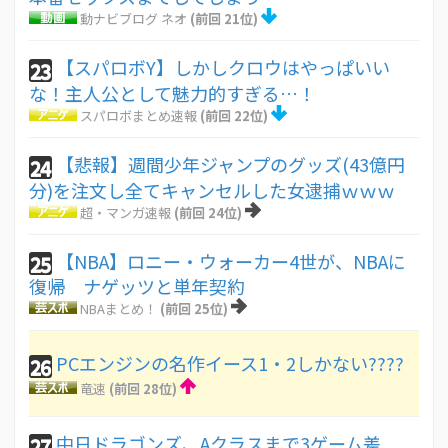
動ナビブログ ネオ
(前回 21位)
【スパロボY】しかしクロウはやっぱいい
23
な！主人公として魅力的すぎる…！
スパロボまとめ速報
(前回 22位)
【悲報】週間少年ジャンプのグッズ(43億円
24
分)を注文し全てキャンセルした女逮捕ｗｗｗ
超・マンガ速報
(前回 24位)
【NBA】ロニー・ウォーカー4世が、NBAに
25
復帰 ナゲッツと単年契約
NBAまとめ！
(前回 25位)
PCエンジンの名作イース1・2しかない????
26
竜速
(前回 28位)
中日ドラゴンズ、Aクラスまで3ゲーム差
27