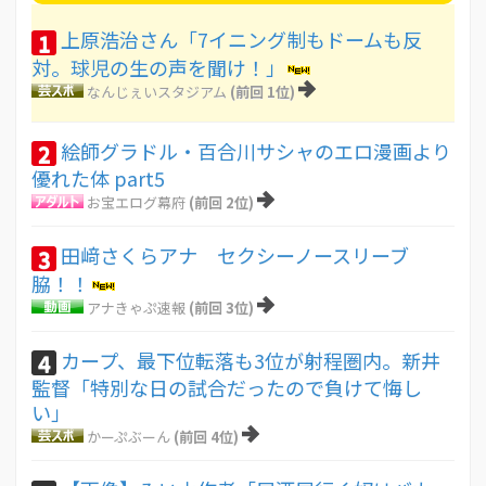
上原浩治さん「7イニング制もドームも反
1
対。球児の生の声を聞け！」
なんじぇいスタジアム
(前回 1位)
絵師グラドル・百合川サシャのエロ漫画より
2
優れた体 part5
お宝エログ幕府
(前回 2位)
田﨑さくらアナ セクシーノースリーブ
3
脇！！
アナきゃぷ速報
(前回 3位)
カープ、最下位転落も3位が射程圏内。新井
4
監督「特別な日の試合だったので負けて悔し
い」
かーぷぶーん
(前回 4位)