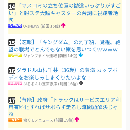
「マスコミの立ち位置の勘違いっぷりがすご
14
い」と報ステ大越キャスターの台詞に視聴者絶
句
U-1NEWS
(前回 15位)
【速報】「キングダム」の河了貂、覚醒。絶
15
望の戦場でとんでもない策を思いつくｗｗｗｗ
ジャンプまとめ速報
(前回 14位)
グラドル山根千芽（36歳）の豊満Iカップボ
16
ディをお楽しみしまくりたいよな！
ぷるるんお宝画像庫
(前回 16位)
【有能】政府「トラックはサービスエリア利
17
用有料化すればサボらず走るし流問題解決じゃ
ね
働くモノニュース
(前回 19位)