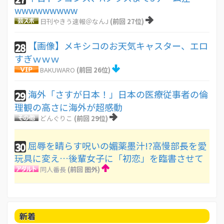
wwwwwwwww
日刊やきう速報＠なんJ
(前回 27位)
【画像】メキシコのお天気キャスター、エロ
28
すぎｗｗｗ
BAKUWARO
(前回 26位)
海外「さすが日本！」日本の医療従事者の倫
29
理観の高さに海外が超感動
どんぐりこ
(前回 29位)
屈辱を晴らす呪いの媚薬墨汁!?高慢部長を愛
30
玩具に変え…後輩女子に「初恋」を臨書させて
同人番長
(前回 圏外)
新着