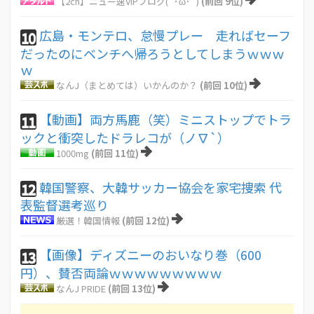
【2ch】ニュー速VIPブログ(`･ω･´)
(前回 9位)
広島・モンテロ、怠慢プレー 走ればセーフ
10
だったのにベンチへ帰ろうとしてしまうｗｗｗ
ｗ
なんJ（まとめては）いかんのか？
(前回 10位)
【動画】両方馬鹿（笑）ミニストップでトラ
11
ックと衝突したドラレコが（ノ∇`）
1000mg
(前回 11位)
韓国警察、大韓サッカー協会を家宅捜索 代
12
表監督選考巡り
厳選！韓国情報
(前回 12位)
【画像】ディズニーのおいなり巻（600
13
円）、賛否両論ｗｗｗｗｗｗｗｗｗ
なんJ PRIDE
(前回 13位)