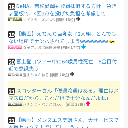
DeNA、若松尚輝も登録抹消する方針…急き
18
ょ登板で、4回2/3を投げた負担を考慮して
ベイスターズNEWS
(前回 18位)
【動画】えちえち巨乳女子2人組、とんでも
19
ない場所でナンパされてしまうwwwwwww
女子アナお宝画像速報
(前回 17位)
富士登山ツアー中に64歳男性死亡 8合目付
20
近で意識失う
登山ちゃんねる
(前回 20位)
スロッターさん「優遇冷遇はある。理由はス
21
マスロだから、これだけで十分なんだよね」
パチンコ・パチスロ.com
(前回 23位)
【動画】メンズエステ嬢さん、大サービスで
22
本番セックスまでしてしまう・・・