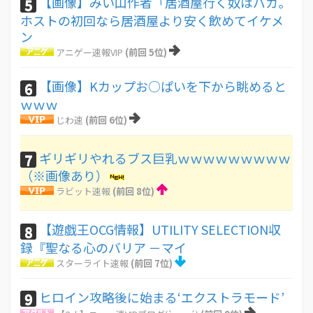
【画像】みい山作者「居酒屋行く奴はバカ。
5
ホストの初回なら居酒屋より安く飲めてイケメ
ン
アニゲー速報VIP
(前回 5位)
【画像】Kカップお○ぱいを下から眺めると
6
ｗｗｗ
じわ速
(前回 6位)
ギリギリやれるブス巨乳ｗｗｗｗｗｗｗｗｗ
7
（※画像あり）
ラビット速報
(前回 8位)
【遊戯王OCG情報】UTILITY SELECTION収
8
録『聖なる心のバリア －マイ
スターライト速報
(前回 7位)
ヒロイン攻略後に始まる‘エクストラモード’
9