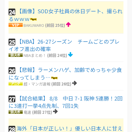
【画像】SOD女子社員の休日デート、撮られ
24
るｗｗｗ
BAKUWARO
(前回 25位)
【NBA】26-27シーズン チームごとのプレ
25
イオフ進出の確率
NBAまとめ！
(前回 24位)
【悲報】ラーメンハゲ、加齢でめっちゃ少食
26
になってしまう…
超・マンガ速報
(前回 26位)
【試合結果】 8/8 中日 7-1 阪神 5連勝！2回
27
に3連打一挙4点先制、7回1失
竜速
(前回 27位)
海外「日本が正しい！」優しい日本人に甘え
28