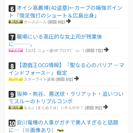
オイシ高義博(42盗塁)←カープの補強ポイン
6
ト『俊足強打のショート＆広島出身』
かーぷぶーん
(前回 6位)
職場にいる高圧的な女上司が残業後
7
に………。
【2ch】ニュー速VIPブログ(`･ω･´)
(前回 7位)
【遊戯王OCG情報】「聖なる心のバリア －マ
8
インドフォース－」裁定
スターライト速報
(前回 8位)
阪神・熊谷、悪送球・ラリアット・追いつい
9
てスルーのトリプルコンボ
なんJ（まとめては）いかんのか？
(前回 9位)
安川電機の人事がガチで美人すぎると話題
10
に…（※画像あり）