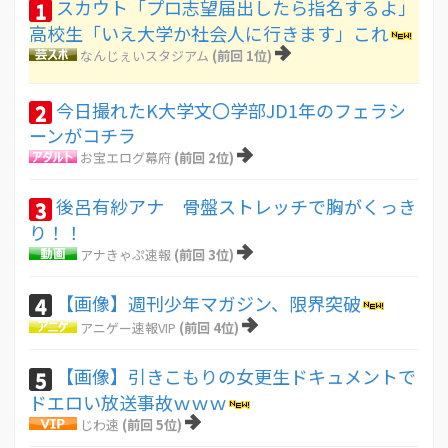
スカウト「プロ志望届出したら指名するよ」
1
高校生「いえ大学か社会人に行きます」これ
なんじぇいスタジアム
(前回 1位)
今日撮れたK大学文〇学部JD1年のフェラシ
2
ーンがコチラ
お宝エログ幕府
(前回 2位)
後呂有紗アナ 骨盤ストレッチで胸がくっき
3
り！！
アナきゃぷ速報
(前回 3位)
【画像】週刊少年マガジン、限界突破
4
アニゲー速報VIP
(前回 4位)
【画像】引きこもりの女更生ドキュメントで
5
ドエロい放送事故ｗｗｗ
じわ速
(前回 5位)