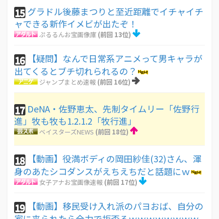
グラドル後藤まつりと至近距離でイチャイチ
15
ャできる新作イメビが出たぞ！
ぷるるんお宝画像庫
(前回 13位)
【疑問】なんで日常系アニメって男キャラが
16
出てくるとブチ切れられるの？
ジャンプまとめ速報
(前回 16位)
DeNA・佐野恵太、先制タイムリー「佐野行
17
進」牧も牧も1.2.1.2「牧行進」
ベイスターズNEWS
(前回 18位)
【動画】役満ボディの岡田紗佳(32)さん、渾
18
身のあたシコダンスがえちえちだと話題にｗ
女子アナお宝画像速報
(前回 17位)
【動画】移民受け入れ派のパヨおば、自分の
19
家に来られたら全力で拒否るｗｗｗｗｗｗｗｗ