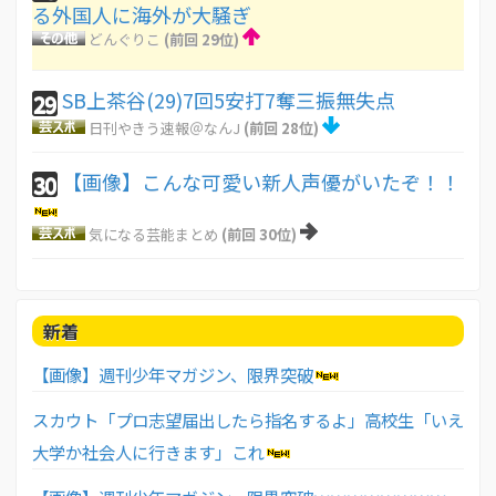
る外国人に海外が大騒ぎ
どんぐりこ
(前回 29位)
SB上茶谷(29)7回5安打7奪三振無失点
29
日刊やきう速報＠なんJ
(前回 28位)
【画像】こんな可愛い新人声優がいたぞ！！
30
気になる芸能まとめ
(前回 30位)
新着
【画像】週刊少年マガジン、限界突破
スカウト「プロ志望届出したら指名するよ」高校生「いえ
大学か社会人に行きます」これ