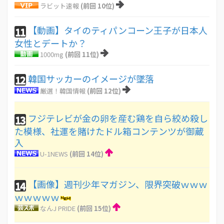
ラビット速報
(前回 10位)
【動画】タイのティパンコーン王子が日本人
11
女性とデートか？
1000mg
(前回 11位)
韓国サッカーのイメージが墜落
12
厳選！韓国情報
(前回 12位)
フジテレビが金の卵を産む鶏を自ら絞め殺し
13
た模様、社運を賭けたドル箱コンテンツが御蔵
入
U-1NEWS
(前回 14位)
【画像】週刊少年マガジン、限界突破ｗｗｗ
14
ｗｗｗｗｗ
なんJ PRIDE
(前回 15位)