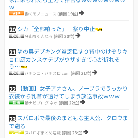
ｗ
働くモノニュース
(前回 19位)
シカ「全部喰った」 祭り中止
20
登山ちゃんねる
(前回 20位)
隣の臭デブキング貧乏揺すり背中のけぞりキ
21
ョロ厨カンスケデブがウザすぎて心が折れそ
う…
パチンコ・パチスロ.com
(前回 21位)
【動画】女子アナさん、ノーブラでうっかり
22
衣装から乳首が透けてしまう放送事故ｗｗｗ
動ナビブログ ネオ
(前回 22位)
スパロボで最後のまともな主人公、クロウま
23
で遡る
スパロボまとめ速報
(前回 23位)