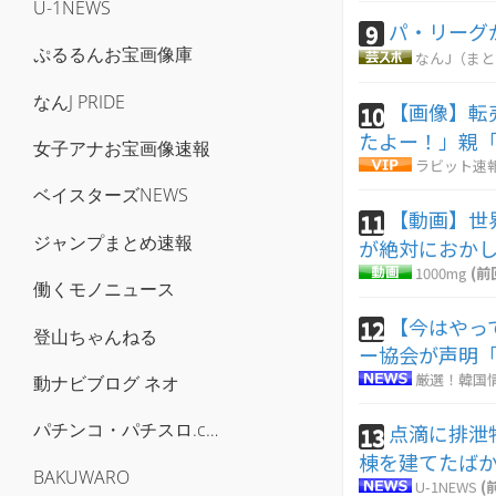
U-1NEWS
パ・リーグ
9
ぷるるんお宝画像庫
なんJ（ま
なんJ PRIDE
【画像】転
10
たよー！」親
女子アナお宝画像速報
ラビット速
ベイスターズNEWS
【動画】世
11
ジャンプまとめ速報
が絶対におか
1000mg
(前
働くモノニュース
【今はやっ
12
登山ちゃんねる
ー協会が声明
厳選！韓国
動ナビブログ ネオ
パチンコ・パチスロ.com
点滴に排泄
13
棟を建てたば
BAKUWARO
U-1NEWS
(