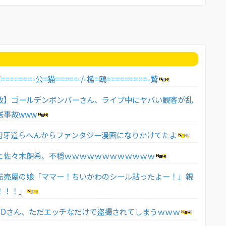
=======-公=猫=====-/-檻=鴎=========-鷲
故】ゴールデンボンバーさん、ライブ中にヤバい観客が乱
送事故www
刃牙道らへんからファンタジー漫画になりかけてたよ
と佐々木朗希、不穏ｗｗｗｗｗｗｗｗｗｗｗｗ
転売屋の娘「ママー！ちいかわのシール貼ったよー！」親
！！！」
JDさん、ただエッチなだけで盗撮されてしまうｗｗｗ