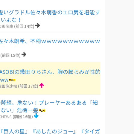
愛いグラドル佐々木萌香のエロ尻を堪能す
たいよな！
宝画像庫
(前回 14位)
佐々木朗希、不穏ｗｗｗｗｗｗｗｗｗｗｗ
(前回 15位)
ASOBIの幾田りらさん、胸の膨らみが性的
ww
宝画像速報
(前回 17位)
度会隆輝、危ない！プレーヤーあるある「細
らない」危機一髪
NEWS
(前回 16位)
『巨人の星』『あしたのジョー』『タイガ