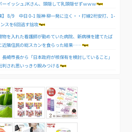
ボーイッシュJKさん、頭隠して乳頭隠せずｗｗｗ
】 8/9 中日 0-1 阪神 柳一発に泣く・・打線2桁安打、1-
ャンスを6回逃す拙攻
泄物を入れた看護師が勤めていた病院、新病棟を建てたば
に近隣住民の総スカンを食らった結果……
、長崎市長から「日本政府が核保有を検討していること」
批判され思いっきり睨みつける