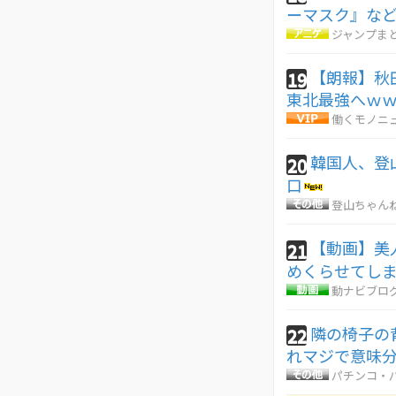
ーマスク』な
ジャンプま
【朗報】秋
19
東北最強へｗ
働くモノニ
韓国人、登
20
口
登山ちゃん
【動画】美
21
めくらせてし
動ナビブログ
隣の椅子の
22
れマジで意味
パチンコ・パ