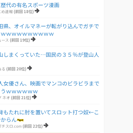
ど歴代の有名スポーツ漫画
とめ速報
(前回 18位)
田県、オイルマネーが転がり込んでガチで
ｗｗｗｗｗｗｗｗｗｗｗ
ュース
(前回 19位)
山しまくっていた…国民の３５％が登山人
ねる
(前回 20位)
人女優さん、映画でマンコのビラビラまで
まうｗｗｗｗｗｗ
 ネオ
(前回 21位)
背もたれに肘を置いてスロット打つ奴←こ
分からん
チスロ.com
(前回 22位)