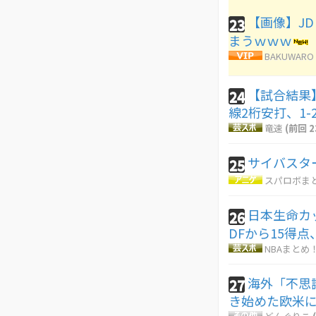
【画像】J
23
まうｗｗｗ
BAKUWARO
【試合結果】
24
線2桁安打、1-
竜速
(前回 2
サイバスタ
25
スパロボま
日本生命カ
26
DFから15得
NBAまとめ
海外「不思
27
き始めた欧米