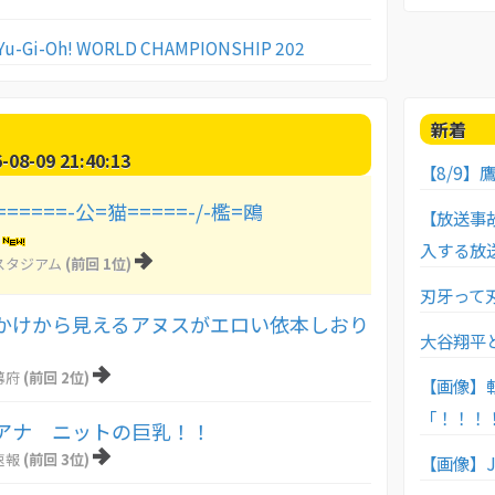
i-Oh! WORLD CHAMPIONSHIP 202
新着
8-09 21:40:13
【8/9】鷹
=====-公=猫=====-/-檻=鴎
【放送事
鷲
入する放
スタジアム
(前回 1位)
刃牙って
かけから見えるアヌスがエロい依本しおり
大谷翔平
幕府
(前回 2位)
【画像】
「！！！
アナ ニットの巨乳！！
速報
(前回 3位)
【画像】