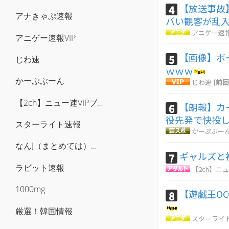
【放送事故
4
アナきゃぷ速報
バい観客が乱入
アニゲー速報
アニゲー速報VIP
【画像】ボ
5
じわ速
ｗｗｗ
かーぷぶーん
じわ速
(前回
【2ch】ニュー速VIPブログ(`･ω･´)
【朗報】カ
6
役先発で快投
スターライト速報
かーぷぶー
なんJ（まとめては）いかんのか？
ギャルズと
7
ラビット速報
【2ch】ニュ
1000mg
【遊戯王O
8
厳選！韓国情報
スターライ