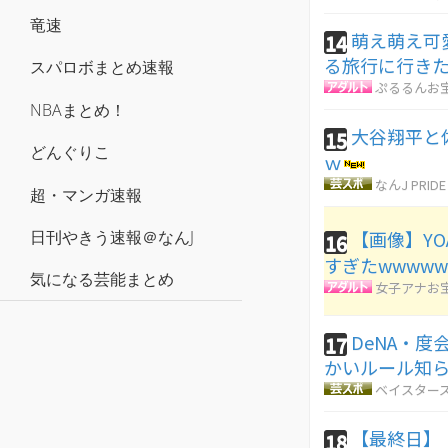
竜速
萌え萌え可
14
る旅行に行き
スパロボまとめ速報
ぷるるんお
NBAまとめ！
大谷翔平と
15
どんぐりこ
ｗ
なんJ PRIDE
超・マンガ速報
日刊やきう速報＠なんJ
【画像】YO
16
すぎたwwwww
気になる芸能まとめ
女子アナお
DeNA・
17
かいルール知
ベイスターズ
【最終日】
18