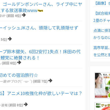
【画像】
】ゴールデンボンバーさん、ライブ中にヤ
する放送事故www
【試合結果
VIP
(前回 4位)
2塁のチ
ーイッシュJKさん、頭隠して乳頭隠せず
点滴に排
かりなの
 5位)
高市早苗
ープ鈴木健矢、6回2安打1失点！床田の代
を公然と
し鯉党に絶賛される！
ん
(前回 6位)
初めての宿泊旅行☆
ー速VIPブログ(`･ω･´)
(前回 7位)
CG】アニメ10枚強化枠が欲しいテーマは？
ト速報
(前回 8位)