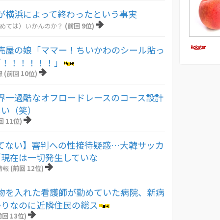
が横浜によって終わったという事実
とめては）いかんのか？
(前回 9位)
売屋の娘「ママー！ちいかわのシール貼っ
「！！！！！！」
報
(前回 10位)
界一過酷なオフロードレースのコース設計
しい（笑）
回 11位)
てない】審判への性接待疑惑…大韓サッカ
「現在は一切発生していな
情報
(前回 12位)
物を入れた看護師が勤めていた病院、新病
かりなのに近隣住民の総ス
前回 13位)