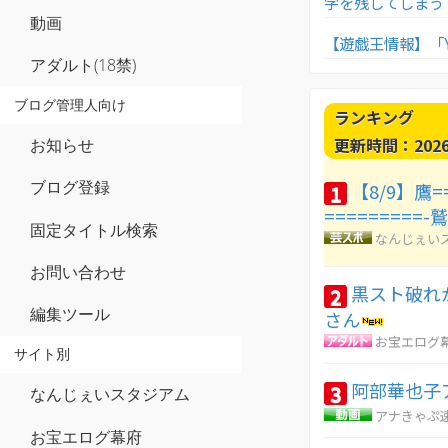
字を残してしまう
動画
【遊戯王情報】「Yu-G
アダルト(18禁)
ブログ管理人向け
ランキング
更新時間：2026-0
お知らせ
ブログ登録
【8/9】鷹==
1
=========-
固定タイトル検索
なんじぇい
お問い合わせ
黒スト破れ
2
編集ツール
さん
お宝エログ
サイト別
阿部華也子
3
なんじぇいスタジアム
アナきゃぷ
お宝エログ幕府