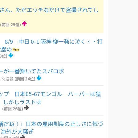
Dさん、ただエッチなだけで盗撮されてし
(前回 25位)
 8/9 中日 0-1 阪神 柳一発に泣く・・打
2塁の
3位)
ーが一番輝いてたスパロボ
とめ速報
(前回 24位)
ップ 日本65-67モンゴル ハーパーは猛
点、しかしラストは
！
(前回 26位)
議だね！」日本の雇用制度の正しさに気づ
に海外が大騒ぎ