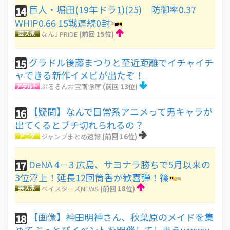
巨人・堀田(19年ドラ1)(25) 防御率0.37
14
WHIP0.66 15戦連続0封
なんJ PRIDE
(前回 15位)
グラドル後藤まつりと至近距離でイチャイチ
15
ャできる新作イメビが出たぞ！
ぷるるんお宝画像庫
(前回 13位)
【疑問】なんで日常系アニメって男キャラが
16
出てくるとブチ切れられるの？
ジャンプまとめ速報
(前回 16位)
DeNA 4－3 広島、サヨナラ勝ちで5月以来の
17
3位浮上！延長12回筒香が歓喜弾！篠
ベイスターズNEWS
(前回 18位)
【画像】神田明神さん、秋葉原のメイドを集
18
めてぶっとびイベントを開催してしまうwwww