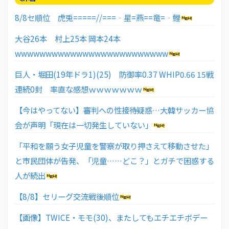
8/8セ順位 虎兎=====//===‐星=燕==竜=‐鯉
大谷26本 村上25本 岡本24本
wwwwwwwwwwwwwwwwwwwwwwwww
巨人・堀田(19年ドラ1)(25) 防御率0.37 WHIP0.66 15戦
連続0封 率直な感想ｗｗｗｗｗｗｗ
【今はやってない】審判への性接待疑惑…大韓サッカー協
会が声明「現在は一切発生していない」
「平和を願う女子児童を警察が取り押さえて移動させた」
と市民団体が告発、「児童……どこ？」とガチで困惑する
人が続出
【8/8】セリーグ交流戦後順位
【画像】TWICE・モモ(30)、またしてもエチエチボデー