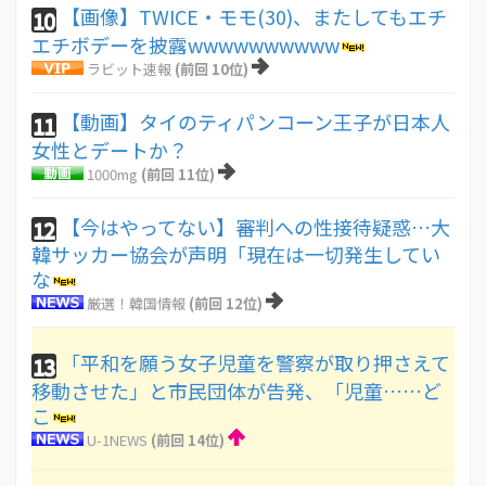
【画像】TWICE・モモ(30)、またしてもエチ
10
エチボデーを披露wwwwwwwwww
ラビット速報
(前回 10位)
【動画】タイのティパンコーン王子が日本人
11
女性とデートか？
1000mg
(前回 11位)
【今はやってない】審判への性接待疑惑…大
12
韓サッカー協会が声明「現在は一切発生してい
な
厳選！韓国情報
(前回 12位)
「平和を願う女子児童を警察が取り押さえて
13
移動させた」と市民団体が告発、「児童……ど
こ
U-1NEWS
(前回 14位)