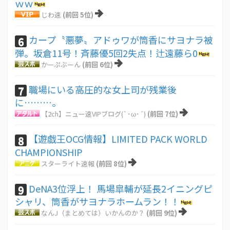
ｗｗ
じわ速
(前回 5位)
カープ〝悪夢〟アドゥワが筒香にサヨナラ被
6
弾。坂倉11号！斉藤優5回2失点！辻遠藤ら0
かーぷぶーん
(前回 6位)
職場にいる高圧的な女上司が残業後
7
に………。
【2ch】ニュー速VIPブログ(`･ω･´)
(前回 7位)
【遊戯王OCG情報】LIMITED PACK WORLD
8
CHAMPIONSHIP
スターライト速報
(前回 8位)
DeNA3位浮上！ 馬場皐輔が延長2イニングピ
9
シャリ、筒香がサヨナラホームラン！！
なんJ（まとめては）いかんのか？
(前回 9位)