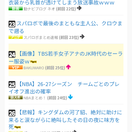
衣装から乳首が透けてしまう放送事故ｗｗｗ
動ナビブログ ネオ
(前回 22位)
スパロボで最後のまともな主人公、クロウま
23
で遡る
スパロボまとめ速報
(前回 23位)
【画像】TBS若手女子アナのJK時代のセーラ
24
ー服姿ｗ
BAKUWARO
(前回 25位)
【NBA】26-27シーズン チームごとのプレ
25
イオフ進出の確率
NBAまとめ！
(前回 24位)
【悲報】キングダムの河了貂、絶対に助けに
26
来ると涙ながらに絶叫したその日の夜に味方を
死