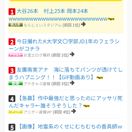
大谷26本 村上25本 岡本24本
1
wwwwwwwwwwwwwwwwwwwwwwww
なんじぇいスタジアム
(前回 1位)
今日撮れたK大学文〇学部JD1年のフェラシ
2
ーンがコチラ
お宝エログ幕府
(前回 2位)
友廣南実アナ 海に落ちてパンツが透けてし
3
まうハプニング！！【GIF動画あり】
アナきゃぷ速報
(前回 3位)
【急募】作中最強だと思ったのにアッサリ死
4
んだキャラ←誰そうぞうした？
アニゲー速報VIP
(前回 4位)
【画像】地雷系のくせにむちむちの香具師ｗ
5