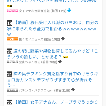
女子アナお宝画像速報
(前回 17位)
【動画】移民受け入れ派のパヨおば、自分の
19
家に来られたら全力で拒否るｗｗｗｗｗｗｗｗ
ｗ
働くモノニュース
(前回 19位)
道の駅に野菜や果物出荷してるんやけど「こ
20
ういうの欲しい」とかある？
登山ちゃんねる
(前回 20位)
隣の臭デブキング貧乏揺すり背中のけぞりキ
21
ョロ厨カンスケデブがウザすぎて心が折れそ
う…
パチンコ・パチスロ.com
(前回 21位)
【動画】女子アナさん、ノーブラでうっかり
22