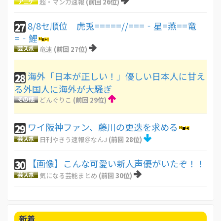
超・マンガ速報
(前回 26位)
8/8セ順位 虎兎=====//===‐星=燕==竜
27
=‐鯉
竜速
(前回 27位)
海外「日本が正しい！」優しい日本人に甘え
28
る外国人に海外が大騒ぎ
どんぐりこ
(前回 29位)
ワイ阪神ファン、藤川の更迭を求める
29
日刊やきう速報＠なんJ
(前回 28位)
【画像】こんな可愛い新人声優がいたぞ！！
30
気になる芸能まとめ
(前回 30位)
新着