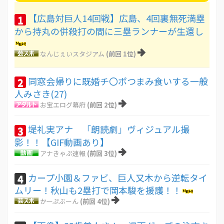
【広島対巨人14回戦】広島、4回裏無死満塁
1
から持丸の併殺打の間に三塁ランナーが生還し
なんじぇいスタジアム
(前回 1位)
同窓会帰りに既婚チ〇ポつまみ食いする一般
2
人みさき(27)
お宝エログ幕府
(前回 2位)
堤礼実アナ 「朗読劇」ヴィジュアル撮
3
影！！【GIF動画あり】
アナきゃぷ速報
(前回 3位)
カープ小園＆ファビ、巨人又木から逆転タイ
4
ムリー！秋山も2塁打で岡本駿を援護！！
かーぷぶーん
(前回 4位)