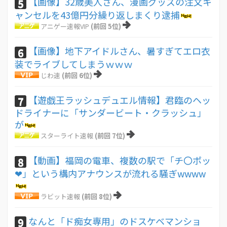
【画像】32歳美人さん、漫画グッズの注文キ
5
ャンセルを43億円分繰り返しまくり逮捕
アニゲー速報VIP
(前回 5位)
【画像】地下アイドルさん、暑すぎてエロ衣
6
装でライブしてしまうｗｗｗ
じわ速
(前回 6位)
【遊戯王ラッシュデュエル情報】君臨のヘッ
7
ドライナーに「サンダービート・クラッシュ」
が
スターライト速報
(前回 7位)
【動画】福岡の電車、複数の駅で「チ〇ポッ
8
❤」という構内アナウンスが流れる騒ぎwwww
ラビット速報
(前回 8位)
なんと「ド痴女専用」のドスケベマンショ
9