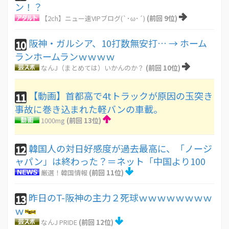
ン！？
【2ch】ニュー速VIPブログ(`･ω･´)
(前回 9位)
阪神・ガルシア、10打数無安打… → ホーム
10
ランホームランｗｗｗｗ
なんJ（まとめては）いかんのか？
(前回 10位)
【動画】首都高で4tトラックが原因の玉突き
11
事故に巻き込まれた軽バンの車載。
1000mg
(前回 13位)
韓国人の対日好感度が過去最高に、「ノージ
12
ャパン」は終わった？＝ネット「中国より100
厳選！韓国情報
(前回 11位)
昨日のT-阪神の主力２死球ｗｗｗｗｗｗｗｗ
13
ｗ
なんJ PRIDE
(前回 12位)