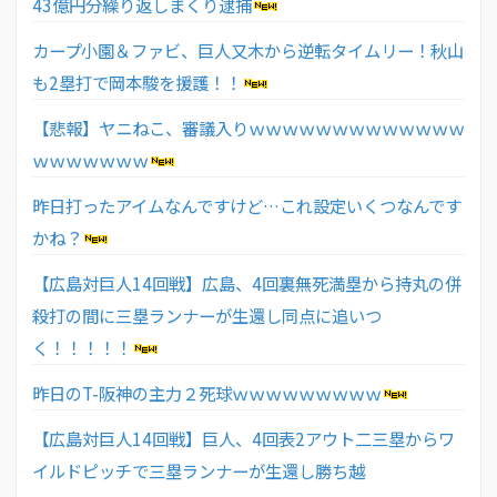
43億円分繰り返しまくり逮捕
カープ小園＆ファビ、巨人又木から逆転タイムリー！秋山
も2塁打で岡本駿を援護！！
【悲報】ヤニねこ、審議入りｗｗｗｗｗｗｗｗｗｗｗｗｗ
ｗｗｗｗｗｗｗ
昨日打ったアイムなんですけど…これ設定いくつなんです
かね？
【広島対巨人14回戦】広島、4回裏無死満塁から持丸の併
殺打の間に三塁ランナーが生還し同点に追いつ
く！！！！！
昨日のT-阪神の主力２死球ｗｗｗｗｗｗｗｗｗ
【広島対巨人14回戦】巨人、4回表2アウト二三塁からワ
イルドピッチで三塁ランナーが生還し勝ち越