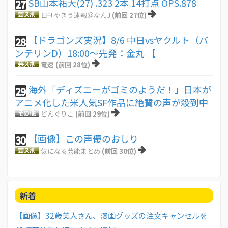
SB山本祐大(27) .323 2本 14打点 OPS.878
27
日刊やきう速報＠なんJ
(前回 27位)
【ドラゴンズ実況】8/6 中日vsヤクルト（バ
28
ンテリンD）18:00～先発：金丸 【
竜速
(前回 28位)
海外「ディズニーがゴミのようだ！」日本が
29
アニメ化した米人気SF作品に絶賛の声が殺到中
どんぐりこ
(前回 29位)
【画像】この声優のおしり
30
気になる芸能まとめ
(前回 30位)
新着
【画像】32歳美人さん、漫画グッズの注文キャンセルを