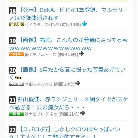
【公示】DeNA、ビドが1軍登録、マルセリー
18
ノは登録抹消されず
ベイスターズNEWS
(前回 17位)
【画像】福岡、こんなのが普通に走ってるｗ
19
ｗｗｗｗｗｗｗｗｗｗｗｗｗｗｗ
働くモノニュース
(前回 19位)
【画像】8月だから夏に撮った写真あげてい
20
く
登山ちゃんねる
(前回 20位)
影山優佳、赤ランジェリー×網タイツがスケ
21
ベ過ぎる！只の痴女だろ・・・
動ナビブログ ネオ
(前回 21位)
【スパロボY】しかしクロウはやっぱいい
22
な！主人公として魅力的すぎる…！