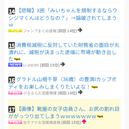
【悲報】X民「みいちゃんを規制するならウ
14
シジマくんはどうなの？」→論破されてしまう
ｗ
ジャンプまとめ速報
(前回 14位)
消費税減税に反対していた財務省の面目が丸
15
潰れに、減税が決まった途端に市場が動き出し
た
U-1NEWS
(前回 15位)
グラドル山根千芽（36歳）の豊満Iカップボ
16
ディをお楽しみしまくりたいよな！
ぷるるんお宝画像庫
(前回 16位)
【画像】靴屋の女子店員さん、お尻の割れ目
17
ががっつり出てしまうｗｗｗｗｗｗｗ
女子アナお宝画像速報
(前回 18位)