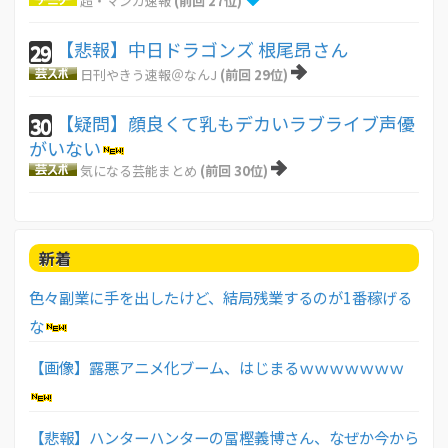
超・マンガ速報
(前回 27位)
【悲報】中日ドラゴンズ 根尾昂さん
29
日刊やきう速報＠なんJ
(前回 29位)
【疑問】顔良くて乳もデカいラブライブ声優
30
がいない
気になる芸能まとめ
(前回 30位)
新着
色々副業に手を出したけど、結局残業するのが1番稼げる
な
【画像】露悪アニメ化ブーム、はじまるｗｗｗｗｗｗｗ
【悲報】ハンターハンターの冨樫義博さん、なぜか今から