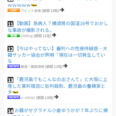
ｗｗｗｗｗ
ラビット速報
(前回 10位)
【動画】急病人？横須賀の国道16号でおかし
11
な事故が撮影される。
1000mg
(前回 11位)
【今はやってない】審判への性接待疑惑…大
12
韓サッカー協会が声明「現在は一切発生してい
な
厳選！韓国情報
(前回 12位)
「鹿児島でもこんなの出さんて」と大阪に上
13
陸した某料理店に批判殺到、鹿児島の養鶏家と
タ
U-1NEWS
(前回 13位)
お騒がせグラドル小倉ゆうかが７年ぶりに帰
14