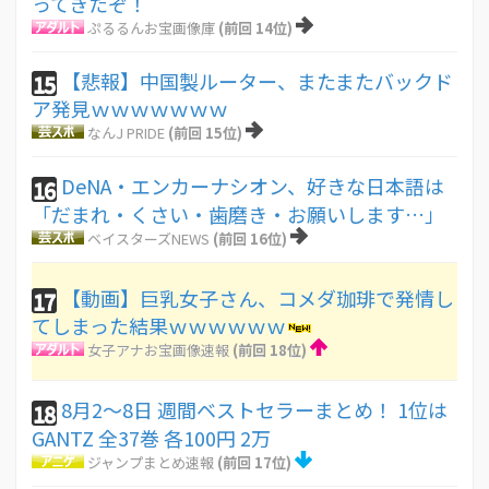
ってきたぞ！
ぷるるんお宝画像庫
(前回 14位)
【悲報】中国製ルーター、またまたバックド
15
ア発見ｗｗｗｗｗｗｗ
なんJ PRIDE
(前回 15位)
DeNA・エンカーナシオン、好きな日本語は
16
「だまれ・くさい・歯磨き・お願いします…」
ベイスターズNEWS
(前回 16位)
【動画】巨乳女子さん、コメダ珈琲で発情し
17
てしまった結果ｗｗｗｗｗｗ
女子アナお宝画像速報
(前回 18位)
8月2〜8日 週間ベストセラーまとめ！ 1位は
18
GANTZ 全37巻 各100円 2万
ジャンプまとめ速報
(前回 17位)