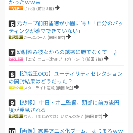
かったｗｗｗ
じわ速
(前回 5位)
元カープ前田智徳が小園に喝！「自分のバッ
6
ティングが確立できていない」
かーぷぶーん
(前回 6位)
幼馴染み彼女からの誘惑に勝てなくて…♪
7
【2ch】ニュー速VIPブログ(`･ω･´)
(前回 7位)
【遊戯王OCG】ユーティリティセレクション
8
の開封結果はどうだった？
スターライト速報
(前回 8位)
【悲報】 中日・井上監督、頭部に前方後円
9
墳が発見される
なんJ（まとめては）いかんのか？
(前回 9位)
【画像】露悪アニメ化ブーム、はじまるｗｗ
10