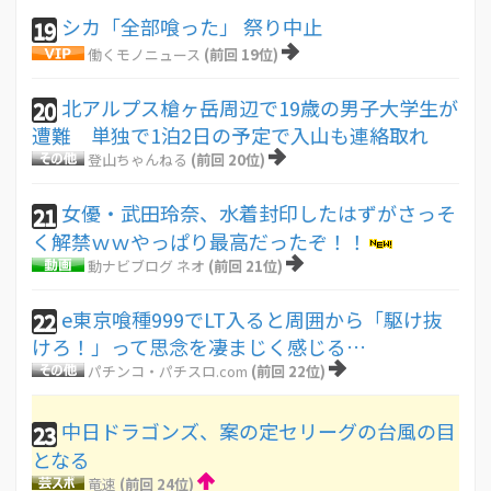
シカ「全部喰った」 祭り中止
19
働くモノニュース
(前回 19位)
北アルプス槍ヶ岳周辺で19歳の男子大学生が
20
遭難 単独で1泊2日の予定で入山も連絡取れ
登山ちゃんねる
(前回 20位)
女優・武田玲奈、水着封印したはずがさっそ
21
く解禁ｗｗやっぱり最高だったぞ！！
動ナビブログ ネオ
(前回 21位)
e東京喰種999でLT入ると周囲から「駆け抜
22
けろ！」って思念を凄まじく感じる…
パチンコ・パチスロ.com
(前回 22位)
中日ドラゴンズ、案の定セリーグの台風の目
23
となる
竜速
(前回 24位)