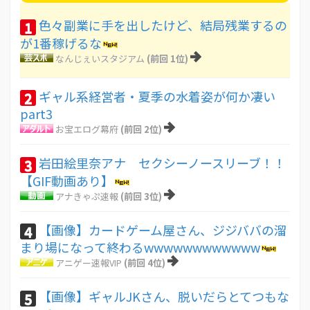
色々副業に手を出したけど、結局残業するの
1
が1番稼げるな
なんじぇいスタジアム
(前回 1位)
ギャル系経営者・夏季の水着姿が何か凄い
2
part3
お宝エログ幕府
(前回 2位)
岩田絵里奈アナ セクシーノースリーブ！！
3
【GIF動画あり】
アナきゃぷ速報
(前回 3位)
【画像】カードゲーム屋さん、ジジババの溜
4
まり場になって終わるwwwwwwwwwwww
アニゲー速報VIP
(前回 4位)
【画像】ギャルJKさん、脱いだらとてつもな
5