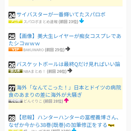
サイバスターが一番輝いてたスパロボ
24
スパロボまとめ速報
(前回 23位)
【画像】美大生レイヤーが痴女コスプレであ
25
たシコｗｗｗ
BAKUWARO
(前回 25位)
バスケットボールは最終Qだけ見ればいい論
26
NBAまとめ！
(前回 26位)
海外「なんてこった！」日本とドイツの病院
27
食のあまりの差に海外が大騒ぎ
どんぐりこ
(前回 28位)
【悲報】ハンターハンターの冨樫義博さん、
28
なぜか今から38巻(既巻)の加筆修正をする