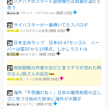
ハナハナのスマート遊技機化は自滅の道だと
24
思う
パチンコ・パチスロ.com
(前回 22位)
サイバスターが一番輝いてたスパロボ
25
スパロボまとめ速報
(前回 25位)
日本生命カップ 日本65-67モンゴル ハー
26
パーは猛DFから15得点、しかしラストは
NBAまとめ！
(前回 26位)
呪術廻戦の作者が女だと言うデマが流れた時
27
のなんJ民さんの反応
超・マンガ速報
(前回 28位)
海外「不思議だね！」日本の雇用制度の正し
28
さに気づき始めた欧米に海外が大騒ぎ
どんぐりこ
(前回 27位)