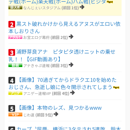
テ戦(ホーム)楽天戦(ホーム)ハム戦(ビジタ
なんじぇいスタジアム
(前回 1位)
黒スト破れかけから見えるアヌスがエロい依
2
本しおりさん
お宝エログ幕府
(前回 2位)
浦野芽良アナ ピタピタ透けニットの乗せ
3
乳！！【GIF動画あり】
アナきゃぷ速報
(前回 3位)
【画像】70過ぎてからドラクエ10を始めた
4
おじさん、急逝し娘に色々開示されてしまう
アニゲー速報VIP
(前回 4位)
【画像】本物のレズ、見つかるwww
5
じわ速
(前回 5位)
カープ〝屈辱〟横浜に3タテされ5連敗。鈴木
6