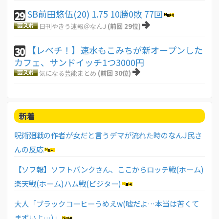
SB前田悠伍(20) 1.75 10勝0敗 77回
29
日刊やきう速報＠なんJ
(前回 29位)
【レベチ！】速水もこみちが新オープンした
30
カフェ、サンドイッチ1つ3000円
気になる芸能まとめ
(前回 30位)
新着
呪術廻戦の作者が女だと言うデマが流れた時のなんJ民さ
んの反応
【ソフ報】ソフトバンクさん、ここからロッテ戦(ホーム)
楽天戦(ホーム)ハム戦(ビジター)
大人「ブラックコーヒーうめえw(嘘だよ…本当は苦くて
まずいよ…)」