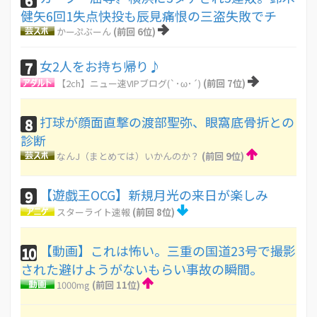
健矢6回1失点快投も辰見痛恨の三盗失敗でチ
かーぷぶーん
(前回 6位)
女2人をお持ち帰り♪
7
【2ch】ニュー速VIPブログ(`･ω･´)
(前回 7位)
打球が顔面直撃の渡部聖弥、眼窩底骨折との
8
診断
なんJ（まとめては）いかんのか？
(前回 9位)
【遊戯王OCG】新規月光の来日が楽しみ
9
スターライト速報
(前回 8位)
【動画】これは怖い。三重の国道23号で撮影
10
された避けようがないもらい事故の瞬間。
1000mg
(前回 11位)