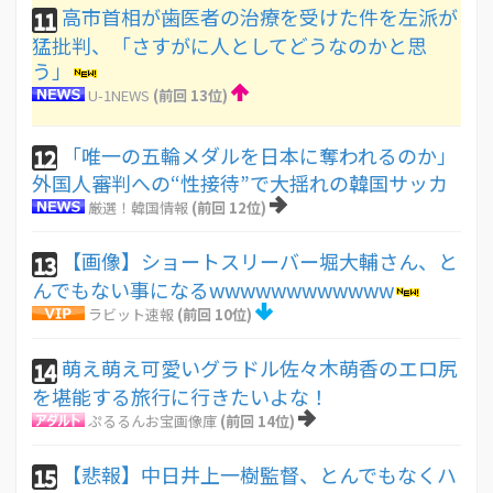
高市首相が歯医者の治療を受けた件を左派が
11
猛批判、「さすがに人としてどうなのかと思
う」
U-1NEWS
(前回 13位)
「唯一の五輪メダルを日本に奪われるのか」
12
外国人審判への“性接待”で大揺れの韓国サッカ
厳選！韓国情報
(前回 12位)
【画像】ショートスリーバー堀大輔さん、と
13
んでもない事になるwwwwwwwwwwww
ラビット速報
(前回 10位)
萌え萌え可愛いグラドル佐々木萌香のエロ尻
14
を堪能する旅行に行きたいよな！
ぷるるんお宝画像庫
(前回 14位)
【悲報】中日井上一樹監督、とんでもなくハ
15