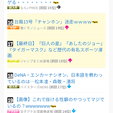
ゲる・・・・・・・・
なんJ PRIDE
(前回 15位)
台風15号「チャンホン」迷走ｗｗｗｗ
16
働くモノニュース
(前回 19位)
【最終日】『巨人の星』『あしたのジョー』
17
『タイガーマスク』など歴代の有名スポーツ漫
画
ジャンプまとめ速報
(前回 18位)
DeNA・エンカーナシオン、日本語を教わっ
18
ているのは…松本凌・森敬・濱将
ベイスターズNEWS
(前回 17位)
【画像】これで抜ける性癖のやつってマジで
19
いるの？wwwwwww
女子アナお宝画像速報
(前回 16位)