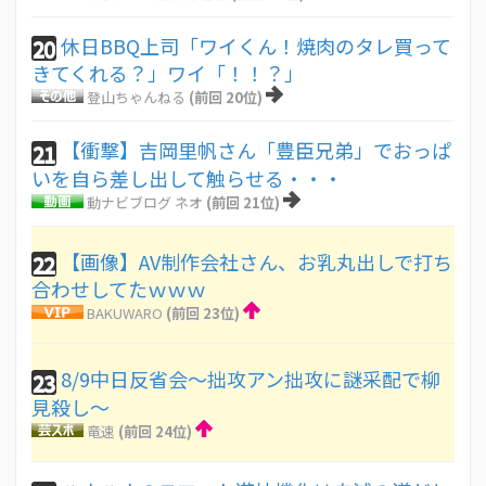
休日BBQ上司「ワイくん！焼肉のタレ買って
20
きてくれる？」ワイ「！！？」
登山ちゃんねる
(前回 20位)
【衝撃】吉岡里帆さん「豊臣兄弟」でおっぱ
21
いを自ら差し出して触らせる・・・
動ナビブログ ネオ
(前回 21位)
【画像】AV制作会社さん、お乳丸出しで打ち
22
合わせしてたｗｗｗ
BAKUWARO
(前回 23位)
8/9中日反省会〜拙攻アン拙攻に謎采配で柳
23
見殺し〜
竜速
(前回 24位)