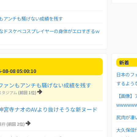
もアンチも騒げない成績を残す
なドスケベコスプレイヤーの身体がエロすぎるｗ
新着
8-08 05:00:10
日本のフ
するよう
ファンもアンチも騒げない成績を残す
スタジアム
(前回 1位)
【画像】
wwwww
神宮寺ナオのAVより抜けそうな新ヌード
尻肉が凄い
幕府
(前回 2位)
大久保佳