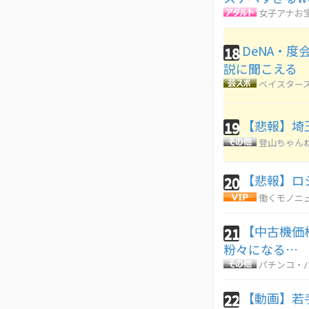
女子アナお
DeNA・
18
説に聞こえる
ベイスターズ
【悲報】埼
19
登山ちゃん
【悲報】ロ
20
働くモノニ
【中古機価格
21
粉々になる…
パチンコ・パ
【動画】若
22