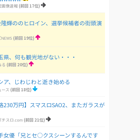
宝画像速報
(前回 17位)
度会隆輝ののヒロイン、選挙候補者の街頭演
NEWS
(前回 19位)
玉県、何も観光地がない・・・
ねる
(前回 20位)
シア、じわじわと逝き始める
ュース
(前回 18位)
230万円】スマスロSAO2、またガラスが
チスロ.com
(前回 21位)
手女優「兄とセ○クスシーンするんです