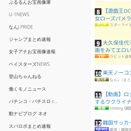
ぷるるんお宝画像庫
【遊戯王OCG
8
U-1NEWS
女ローズパメ
スターライ
なんJ PRIDE
ジャンプまとめ速報
大久保佳代
9
画をみてエロ
女子アナお宝画像速報
ラビット速
ベイスターズNEWS
楽天ノーコ
10
登山ちゃんねる
なんJ（ま
働くモノニュース
【動画】ロ
11
するウクライ
パチンコ・パチスロ.com
1000mg
(前
動ナビブログ ネオ
韓国サッカ
12
スパロボまとめ速報
厳選！韓国