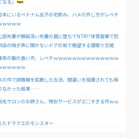
になる」
日本にいるベトナム女子の宅飲み、ハメの外し方がレベチ
ｗｗｗｗｗ
上部先輩が嫉妬深い先輩の罠に堕ちてNTR!?体育倉庫で犯
馴染の喘ぎ声に開かないドアの前で絶望する寝取り交尾
春奈の飯の食い方、レベチｗｗｗｗｗｗｗｗｗｗｗｗｗｗ
ｗｗｗｗｗｗ
スの件で誤情報を拡散した左派、間違いを指摘されても頑
めなかった結果……
脱毛サロンのお姉さん、特別サービスがエ□すぎる件ｗｗ
えたドラクエのモンスター