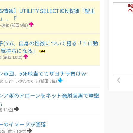
情報】UTILITY SELECTION収録『聖王
ラ』、『
ト速報
(前回 9位)
子(55)、自身の性欲について語る「エロ動
い気持ちになる」
報
(前回 10位)
ン軍団、5死球当ててサヨナラ負けｗ
とめては）いかんのか？
(前回 8位)
シア軍のドローンをネット発射装置で撃墜
ナ。
回 11位)
ーのイメージが墜落
情報
(前回 12位)