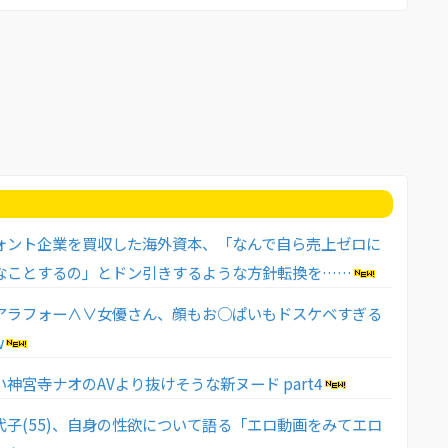
ォント企業を買収した海外資本、「なんで自ら売上ゼロに
なことするの」とドン引きするような方針転換を……
アラフォー∧∨女優さん、顔もお○ぱいもドスケベすぎる
w
神宮寺ナオのAVより抜けそうな新ヌード part4
代子(55)、自身の性欲について語る「エロ動画をみてエロ