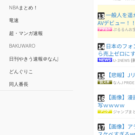
NBAまとめ！
一般人を遥
13
竜速
AVデビュー！
ぷるるんお
超・マンガ速報
日本のフォ
14
BAKUWARO
ら売上ゼロに
日刊やきう速報＠なんJ
U-1NEWS
(
どんぐりこ
【悲報】J
15
なんJ PRIDE
同人番長
【画像】漫
16
写ｗｗｗｗ
ジャンプま
【画像】ア
17
スケベすぎるw