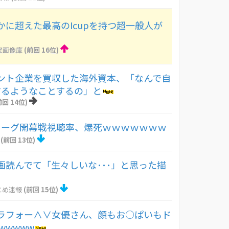
かに超えた最高のIcupを持つ超一般人が
！
宝画像庫
(前回 16位)
ント企業を買収した海外資本、「なんで自
するようなことするの」と
前回 14位)
リーグ開幕戦視聴率、爆死ｗｗｗｗｗｗｗ
(前回 13位)
画読んでて「生々しいな･･･」と思った描
とめ速報
(前回 15位)
ラフォー∧∨女優さん、顔もお○ぱいもド
wwwww