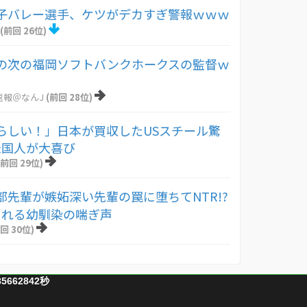
子バレー選手、ケツがデカすぎ警報ｗｗｗ
(前回 26位)
の次の福岡ソフトバンクホークスの監督ｗ
速報＠なんJ
(前回 28位)
らしい！」日本が買収したUSスチール驚
米国人が大喜び
(前回 29位)
部先輩が嫉妬深い先輩の罠に堕ちてNTR!?
される幼馴染の喘ぎ声
回 30位)
85662842秒