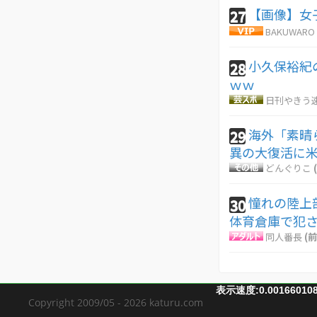
【画像】女
27
BAKUWARO
小久保裕紀
28
ｗｗ
日刊やきう
海外「素晴
29
異の大復活に
どんぐりこ
憧れの陸上
30
体育倉庫で犯
同人番長
(前
表示速度:0.00166010
Copyright 2009/05 - 2026 katuru.com