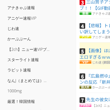
三山賀子ア
3
ブ！！【GIF
アナきゃぷ速報
アナきゃぷ
アニゲー速報VIP
【悲報】ト
4
じわ速
い訳してしま
アニゲー速報
かーぷぶーん
【2ch】ニュー速VIPブログ(`･ω･´)
【画像】ほ
5
エロすぎるｗ
スターライト速報
じわ速
(前回
ラビット速報
『広島燃ゆ
6
なんJ（まとめては）いかんのか？
ンの反応「新井
かーぷぶー
1000mg
先生の彼女
7
厳選！韓国情報
【2ch】ニュ