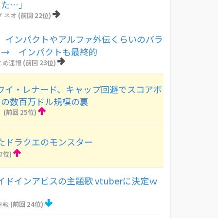
した…」
 ネオ
(前回 22位)
】インパクトやアルファ外伝くらいのバラ
 → インパクトも最終的
とめ速報
(前回 23位)
カワイ・レナード、キャップ回避でスコアボ
との数百万ドル規模の裏
！
(前回 25位)
たドラクエのモンスター
7位)
ドインアビスの主題歌 vtuberに決定ｗ
速報
(前回 24位)