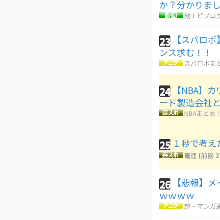
か？分かりま
動ナビブログ
【スパロボ
23
ンス求む！！
スパロボま
【NBA】
24
ード製造会社
NBAまとめ
１秒で考え
25
竜速
(前回 2
【悲報】メイ
26
ｗｗｗｗ
超・マンガ