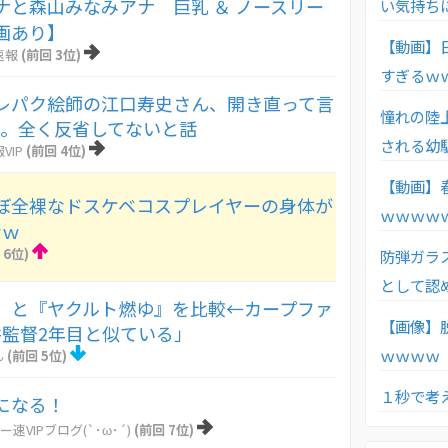
ナと森山みなみアナ 巨乳 ＆ ノースリー
い気持ち
動画あり】
【動画】
速報
(前回 3位)
すぎるｗ
レパク絵師の江口寿史さん、開き直って言
憧れの陸
う。全く反省してないと話
される幼
VIP
(前回 4位)
【動画】
ぼ全裸なドスケベコスプレイヤーの身体が
ｗｗｗｗ
ｗｗ
 6位)
防弾ガラ
として認
』と『ヤクルト燃ゆ』を比較←カープファ
【画像】
監督2年目と似ている」
ｗｗｗｗ
ん
(前回 5位)
１秒で考
になる！
ー速VIPブログ(`･ω･´)
(前回 7位)