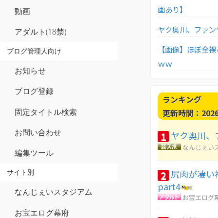
画あり】
動画
ヤク奥川、ファン
アダルト(18禁)
【画像】ほぼ全裸
ブログ管理人向け
ｗｗ
お知らせ
ブログ登録
ランキング
固定タイトル検索
更新時間：2026-0
お問い合わせ
ヤク奥川、
1
なんじぇい
編集ツール
尻肉が凄い
2
サイト別
part4
なんじぇいスタジアム
お宝エログ
お宝エログ幕府