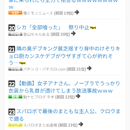
ｗ
働くモノニュース
(前回 19位)
シカ「全部喰った」 祭り中止
20
登山ちゃんねる
(前回 20位)
隣の臭デブキング貧乏揺すり背中のけぞりキ
21
ョロ厨カンスケデブがウザすぎて心が折れそ
う…
パチンコ・パチスロ.com
(前回 21位)
【動画】女子アナさん、ノーブラでうっかり
22
衣装から乳首が透けてしまう放送事故ｗｗｗ
動ナビブログ ネオ
(前回 22位)
スパロボで最後のまともな主人公、クロウま
23
で遡る
スパロボまとめ速報
(前回 23位)