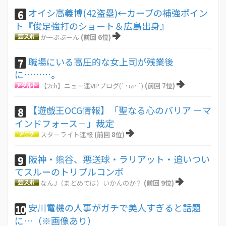
オイシ高義博(42盗塁)←カープの補強ポイン
6
ト『俊足強打のショート＆広島出身』
かーぷぶーん
(前回 6位)
職場にいる高圧的な女上司が残業後
7
に………。
【2ch】ニュー速VIPブログ(`･ω･´)
(前回 7位)
【遊戯王OCG情報】「聖なる心のバリア －マ
8
インドフォース－」裁定
スターライト速報
(前回 8位)
阪神・熊谷、悪送球・ラリアット・追いつい
9
てスルーのトリプルコンボ
なんJ（まとめては）いかんのか？
(前回 9位)
安川電機の人事がガチで美人すぎると話題
10
に…（※画像あり）