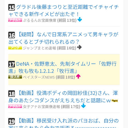
グラドル後藤まつりと至近距離でイチャイチ
15
ャできる新作イメビが出たぞ！
ぷるるんお宝画像庫
(前回 13位)
【疑問】なんで日常系アニメって男キャラが
16
出てくるとブチ切れられるの？
ジャンプまとめ速報
(前回 16位)
DeNA・佐野恵太、先制タイムリー「佐野行
17
進」牧も牧も1.2.1.2「牧行進」
ベイスターズNEWS
(前回 18位)
【動画】役満ボディの岡田紗佳(32)さん、渾
18
身のあたシコダンスがえちえちだと話題にｗ
女子アナお宝画像速報
(前回 17位)
【動画】移民受け入れ派のパヨおば、自分の
19
家に来られたら全力で拒否るｗｗｗｗｗｗｗｗ