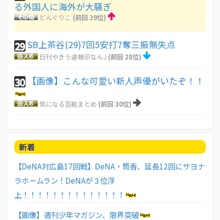
る外国人に海外が大騒ぎ
どんぐりこ
(前回 29位)
SB上茶谷(29)7回5安打7奪三振無失点
29
日刊やきう速報＠なんJ
(前回 28位)
【画像】こんな可愛い新人声優がいたぞ！！
30
気になる芸能まとめ
(前回 30位)
新着
【DeNA対広島17回戦】DeNA・筒香、延長12回にサヨナ
ラホームラン！DeNAが３位浮
上！！！！！！！！！！！！！！
【画像】週刊少年マガジン、限界突破