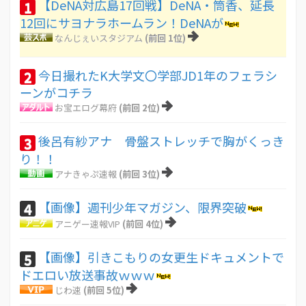
【DeNA対広島17回戦】DeNA・筒香、延長
1
12回にサヨナラホームラン！DeNAが
なんじぇいスタジアム
(前回 1位)
今日撮れたK大学文〇学部JD1年のフェラシ
2
ーンがコチラ
お宝エログ幕府
(前回 2位)
後呂有紗アナ 骨盤ストレッチで胸がくっき
3
り！！
アナきゃぷ速報
(前回 3位)
【画像】週刊少年マガジン、限界突破
4
アニゲー速報VIP
(前回 4位)
【画像】引きこもりの女更生ドキュメントで
5
ドエロい放送事故ｗｗｗ
じわ速
(前回 5位)