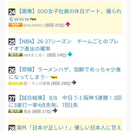
【画像】SOD女子社員の休日デート、撮られ
24
るｗｗｗ
BAKUWARO
(前回 25位)
【NBA】26-27シーズン チームごとのプレ
25
イオフ進出の確率
NBAまとめ！
(前回 24位)
【悲報】ラーメンハゲ、加齢でめっちゃ少食
26
になってしまう…
超・マンガ速報
(前回 26位)
【試合結果】 8/8 中日 7-1 阪神 5連勝！2回
27
に3連打一挙4点先制、7回1失
竜速
(前回 27位)
海外「日本が正しい！」優しい日本人に甘え
28