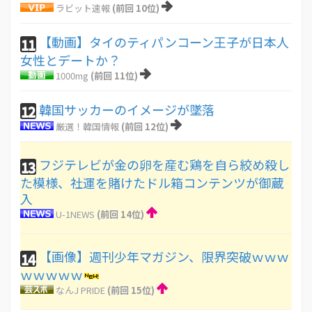
ラビット速報
(前回 10位)
【動画】タイのティパンコーン王子が日本人
11
女性とデートか？
1000mg
(前回 11位)
韓国サッカーのイメージが墜落
12
厳選！韓国情報
(前回 12位)
フジテレビが金の卵を産む鶏を自ら絞め殺し
13
た模様、社運を賭けたドル箱コンテンツが御蔵
入
U-1NEWS
(前回 14位)
【画像】週刊少年マガジン、限界突破ｗｗｗ
14
ｗｗｗｗｗ
なんJ PRIDE
(前回 15位)