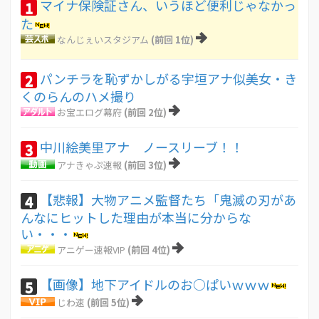
マイナ保険証さん、いうほど便利じゃなかっ
1
た
なんじぇいスタジアム
(前回 1位)
パンチラを恥ずかしがる宇垣アナ似美女・き
2
くのらんのハメ撮り
お宝エログ幕府
(前回 2位)
中川絵美里アナ ノースリーブ！！
3
アナきゃぷ速報
(前回 3位)
【悲報】大物アニメ監督たち「鬼滅の刃があ
4
んなにヒットした理由が本当に分からな
い・・・
アニゲー速報VIP
(前回 4位)
【画像】地下アイドルのお○ぱいｗｗｗ
5
じわ速
(前回 5位)