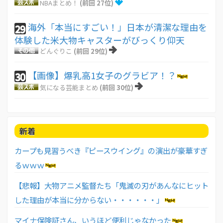
NBAまとめ！
(前回 27位)
海外「本当にすごい！」日本が清潔な理由を
29
体験した米大物キャスターがびっくり仰天
どんぐりこ
(前回 29位)
【画像】爆乳高1女子のグラビア！？
30
気になる芸能まとめ
(前回 30位)
新着
カープも見習うべき『ピースウイング』の演出が豪華すぎ
るｗｗｗ
【悲報】大物アニメ監督たち「鬼滅の刃があんなにヒット
した理由が本当に分からない・・・・・・」
マイナ保険証さん、いうほど便利じゃなかった