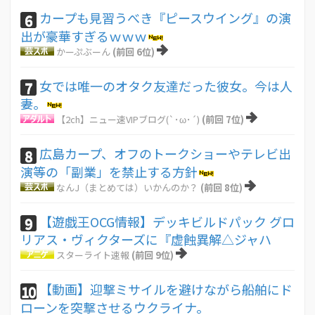
カープも見習うべき『ピースウイング』の演
6
出が豪華すぎるｗｗｗ
かーぷぶーん
(前回 6位)
女では唯一のオタク友達だった彼女。今は人
7
妻。
【2ch】ニュー速VIPブログ(`･ω･´)
(前回 7位)
広島カープ、オフのトークショーやテレビ出
8
演等の「副業」を禁止する方針
なんJ（まとめては）いかんのか？
(前回 8位)
【遊戯王OCG情報】デッキビルドパック グロ
9
リアス・ヴィクターズに『虚蝕異解△ジャハ
スターライト速報
(前回 9位)
【動画】迎撃ミサイルを避けながら船舶にド
10
ローンを突撃させるウクライナ。