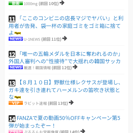
1000mg
(前回 10位)
「ここのコンビニの店長マジでヤバい」と利
11
用者が告発、袋一杯の家庭ゴミをゴミ箱に捨て
よ
U-1NEWS
(前回 11位)
「唯一の五輪メダルを日本に奪われるのか」
12
外国人審判への“性接待”で大揺れの韓国サッカ
厳選！韓国情報
(前回 12位)
【８月１０日】野獣仕様レクサスが登場し、
13
ガキ達を引き連れてハーメルンの笛吹き状態と
な
ラビット速報
(前回 13位)
FANZAで夏の動画50％OFFキャンペーン第5
14
弾が始まったぞー！
ぷるるんお宝画像庫
(前回 14位)