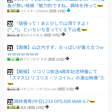
長が熱い視線「魅力的ですね。興味を持って
ベイスターズNEWS
(前回 18位)
「頑張って！あと少しで山頂ですよ！
20
(^_^)」といちいち言ってくる下山者
登山ちゃんねる
(前回 20位)
【画像】山之内すず、おっぱいが聳え立つｗ
21
ｗｗｗｗｗｗｗ
動ナビブログ ネオ
(前回 21位)
【朗報】リコリコ放送4周年記念特番にて
22
「スマスロ リコリス・リコイル」の演出映像”た
パチンコ・パチスロ.com
(前回 22位)
岡林勇希(中日).233 OPS.590 WAR-0.7
23
竜速
(前回 23位)