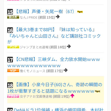
【悲報】声優・矢尾一樹（67）
15
なんJ PRIDE
(前回 15位)
【最大3巻まで88円】『妹は知っている』
16
『みいちゃんと山田さん』など講談社コミック
が
ジャンプまとめ速報
(前回 16位)
【CN悲報】三峡ダム、全力放水開始ｗｗｗ
17
ｗｗｗｗｗｗｗｗｗｗｗｗ
働くモノニュース
(前回 17位)
【画像】小泉今日子(60)さん、奇跡の瞬間の
18
1枚が衝撃すぎると話題になるｗｗｗｗｗｗ
女子アナお宝画像速報
(前回 19位)
DeNAドラ1位候補・横浜の織田翔希、木村社
19