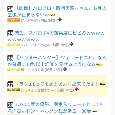
【画像】ハロプロ・西﨑美空ちゃん、お乳の
24
主張が止まらないｗ
BAKUWARO
(前回 24位)
俺氏、スパロボVの難易度にビビるｗｗｗｗ
25
ｗｗｗｗｗｗｗ
スパロボまとめ速報
(前回 25位)
【ハンターハンター】ツェリードニヒ、なん
26
か普通に10秒以上幻覚を見せるようになる
超・マンガ速報
(前回 26位)
ドラクエ8ってまあまあよく出来てたよな
27
日刊やきう速報＠なんJ
(前回 28位)
BOSで5度の優勝、殿堂入りコーチとしても
28
名声高いドン・ネルソン氏が逝去 86歳