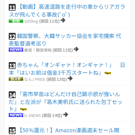
【動画】高速道路を走行中の車からリアガラ
11
スが飛んでくる事故(ﾟoﾟ)
1000mg
(前回 11位)
韓国警察、大韓サッカー協会を家宅捜索 代
12
表監督選考巡り
厳選！韓国情報
(前回 12位)
赤ちゃん「オンギャァ！オンギャァ！」 日
13
本「はいお前は借金3千万スタートね」
なんJ PRIDE
(前回 13位)
「高市早苗はどんだけ自己顕示欲が強いん
14
だ」と左派が『高木美帆氏に送られた包丁セッ
ト』
U-1NEWS
(前回 14位)
【50％還元！】Amazon漫画週末セール開
15