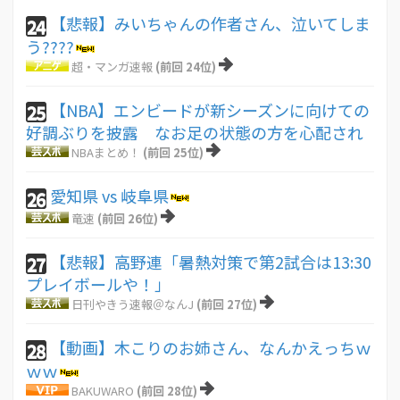
【悲報】みいちゃんの作者さん、泣いてしま
24
う????
超・マンガ速報
(前回 24位)
【NBA】エンビードが新シーズンに向けての
25
好調ぶりを披露 なお足の状態の方を心配され
NBAまとめ！
(前回 25位)
愛知県 vs 岐阜県
26
竜速
(前回 26位)
【悲報】高野連「暑熱対策で第2試合は13:30
27
プレイボールや！」
日刊やきう速報＠なんJ
(前回 27位)
【動画】木こりのお姉さん、なんかえっちｗ
28
ｗｗ
BAKUWARO
(前回 28位)