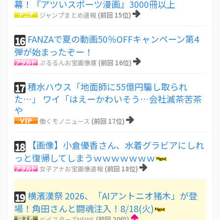
幕！『アツいスポーツ漫画』3000冊以上
ジャンプまとめ速報
(前回 15位)
FANZAで夏の動画50％OFFキャンペーン第4
16
弾が始まったぞー！
ぷるるんお宝画像庫
(前回 16位)
積水ハウス「地面師に55億円騙し取られ
17
た…」 ワイ「はえーかわいそう…会社滅茶苦茶
や
働くモノニュース
(前回 17位)
【画像】小倉優香さん、水着グラビアにしれ
18
っと復帰してしまうｗｗｗｗｗｗｗ
女子アナお宝画像速報
(前回 18位)
横濱漢祭 2026、「AIアントニオ猪木」が登
19
場！角田さんと闘魂注入！8/18(火)
ベイスターズNEWS
(前回 20位)