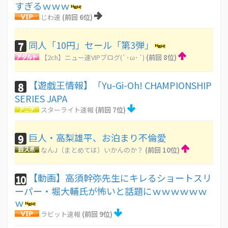
すぎるｗｗｗ
じわ速
(前回 6位)
同人「10円」セール「第3弾」
7
【2ch】ニュー速VIPブログ(`･ω･´)
(前回 8位)
【遊戯王情報】「Yu-Gi-Oh! CHAMPIONSHIP
8
SERIES JAPA
スターライト速報
(前回 7位)
巨人・高梨雄平、お泊まり不倫愛
9
なんJ（まとめては）いかんのか？
(前回 10位)
【動画】高須幹弥先生にキレるショートスリ
10
ーパー・堀大輔氏が怖いと話題にｗｗｗｗｗｗ
ｗ
ラビット速報
(前回 9位)