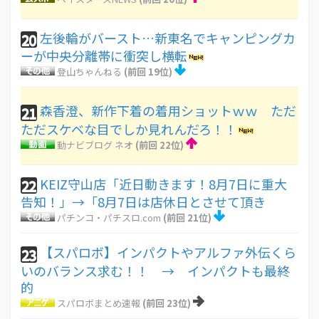
左後輪がバースト…新東名でキャンピングカ
20
ーが中央分離帯に衝突し横転
登山ちゃんねる
(前回 19位)
森香澄、新作下着の着用ショットｗｗ ただ
21
ただスケベな目でしか見れんだろ！！
動ナビブログ ネオ
(前回 22位)
KEIZ守山店「近日動きます！8月7日に重大
22
告知！」→「8月7日は店休日とさせて頂き
パチンコ・パチスロ.com
(前回 21位)
【スパロボ】インパクトやアルファ外伝くら
23
いのバランス求む！！ → インパクトも最終
的
スパロボまとめ速報
(前回 23位)