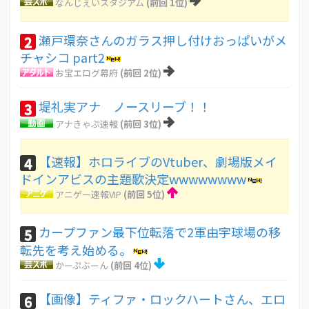
なんじぇいスタジアム
(前回 1位)
瀬戸環奈さんのガラス押し付けおっぱいがメ
2
チャシコ part2
お宝エログ幕府
(前回 2位)
堤礼実アナ ノースリーブ！！
3
アナきゃぷ速報
(前回 3位)
【速報】ホロライブのVtuber、劇場版メイ
4
ドインアビスの主題歌決定wwwwwwww
アニゲー速報VIP
(前回 5位)
カープファン最下位転落で2軍由宇球場の移
5
転先を考え始める。
かーぷぶーん
(前回 4位)
【画像】ティファ・ロックハートさん、エロ
6