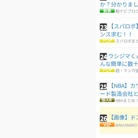
か？分かりま
動ナビブログ
【スパロボ
23
ンス求む！！
スパロボま
ウシジマく
24
んな簡単に数
超・マンガ
【NBA】
25
ード製造会社
NBAまとめ
【画像】ド
26
BAKUWARO