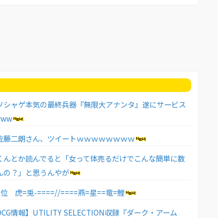
ソシャゲ本気の最終兵器『無限大アナンタ』遂にサービス
ww
佐藤二朗さん、ツイートｗｗｗｗｗｗｗｗ
くんとか読んでると「女って体売るだけでこんな簡単に数
んの？」と思うんやが
位 虎=兎-====//====燕=星==竜=鯉
CG情報】UTILITY SELECTION収録『ダーク・アーム