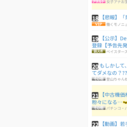
女子アナお
【悲報】「
18
働くモノニ
【公示】D
19
登録【予告先発
ベイスターズ
もしかして
20
てダメなの？??
登山ちゃん
【中古機価格
21
粉々になる…
パチンコ・パ
【動画】若
22