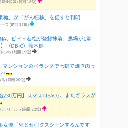
宝画像速報
(前回 18位)
果糖」が「がん転移」を促すと判明
ュース
(前回 17位)
eNA、ビド・若松が登録抹消、馬場が1軍
】（DB-C）篠木健
NEWS
(前回 19位)
、マンションのベランダで七輪で焼き肉っ
??
ねる
(前回 20位)
230万円】スマスロSAO2、またガラスが
チスロ.com
(前回 22位)
手女優「兄とセ○クスシーンするんです