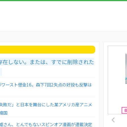
存在しない。または、すでに削除された
。
季ワースト借金16。森下7回2失点の好投も反撃は
失敗だ」と日本を舞台にした某アメリカ産アニメ
韓国
姫さん、とんでもないスピンオフ漫画が連載決定