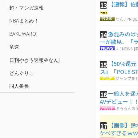
【速報】佐
13
超・マンガ速報
なんJ PRIDE
NBAまとめ！
激混みのは
14
BAKUWARO
ーが散見、「
竜速
U-1NEWS
(
日刊やきう速報＠なんJ
【50％還
15
ス』『POLE S
どんぐりこ
ジャンプま
同人番長
一般人を遥
16
AVデビュー！
ぷるるんお
【画像】鈴
17
ケベすぎるｗ