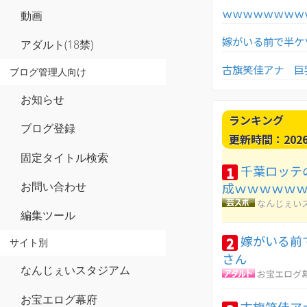
ｗｗｗｗｗｗｗｗ
動画
嫁がいる前で半ケ
アダルト(18禁)
古旗笑佳アナ 巨
ブログ管理人向け
お知らせ
ランキング
ブログ登録
更新時間：2026-0
固定タイトル検索
千葉ロッテ
1
お問い合わせ
成ｗｗｗｗｗ
なんじぇい
編集ツール
嫁がいる前
2
サイト別
さん
なんじぇいスタジアム
お宝エログ
お宝エログ幕府