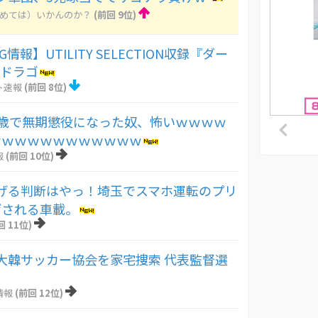
とめては）いかんのか？
(前回 9位)
情報】UTILITY SELECTION収録『ダー
・ドラゴ
ト速報
(前回 8位)
7歳で無期懲役になった奴、怖いｗｗｗｗ
ｗｗｗｗｗｗｗｗｗｗｗｗ
報
(前回 10位)
げる判断はやっ！埼玉でスマホ運転のプリ
げされる車載。
回 11位)
大韓サッカー協会を家宅捜索 代表監督選
情報
(前回 12位)