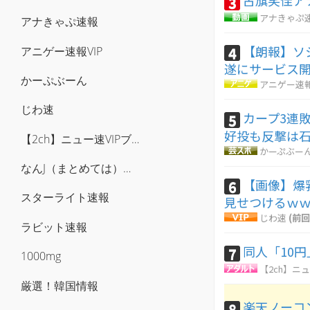
古旗笑佳ア
3
アナきゃぷ
アナきゃぷ速報
【朗報】ソ
4
アニゲー速報VIP
遂にサービス開
かーぷぶーん
アニゲー速報
じわ速
カープ3連
5
好投も反撃は
【2ch】ニュー速VIPブログ(`･ω･´)
かーぷぶー
なんJ（まとめては）いかんのか？
【画像】爆
6
スターライト速報
見せつけるｗ
じわ速
(前回
ラビット速報
同人「10
7
1000mg
【2ch】ニュ
厳選！韓国情報
楽天ノーコ
8