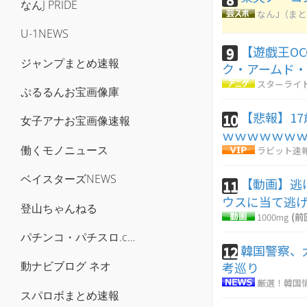
なんJ PRIDE
なんJ（ま
U-1NEWS
【遊戯王OCG
9
ジャンプまとめ速報
ク・アームド
スターライ
ぷるるんお宝画像庫
【悲報】1
10
女子アナお宝画像速報
ｗｗｗｗｗｗ
働くモノニュース
ラビット速
ベイスターズNEWS
【動画】逃
11
ウスに当て逃
登山ちゃんねる
1000mg
(前
パチンコ・パチスロ.com
韓国警察、
12
考巡り
動ナビブログ ネオ
厳選！韓国
スパロボまとめ速報