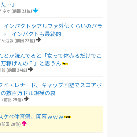
した…」
 ネオ
(前回 21位)
】インパクトやアルファ外伝くらいのバラ
 → インパクトも最終的
とめ速報
(前回 23位)
んとか読んでると「女って体売るだけでこ
十万稼げんの？」と思うん
速報
(前回 24位)
カワイ・レナード、キャップ回避でスコアボ
との数百万ドル規模の裏
！
(前回 25位)
スケベ体育祭、開幕ｗｗｗ
(前回 28位)