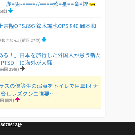
 虎=兎-====//====燕=星==竜=鯉
6位)
隆OPS.895 鈴木誠也OPS.840 岡本和
速報＠なんJ
(前回 27位)
ある！」日本を旅行した外国人が患う新た
PTSD」に海外が大騒
(前回 29位)
クラスの優等生の弱点をトイレで目撃!オナ
と脅しレズクンニ強要…
回 圏外)
68078613秒