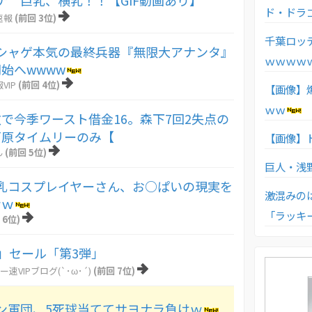
ナ 巨乳、横乳！！【GIF動画あり】
ド・ドラ
速報
(前回 3位)
千葉ロッ
シャゲ本気の最終兵器『無限大アナンタ』
ｗｗｗｗ
始へwwww
VIP
(前回 4位)
【画像】
ｗｗ
敗で今季ワースト借金16。森下7回2失点の
石原タイムリーのみ【
【画像】
ん
(前回 5位)
巨人・浅
乳コスプレイヤーさん、お○ぱいの現実を
激混みの
ｗｗ
「ラッキ
 6位)
円」セール「第3弾」
ー速VIPブログ(`･ω･´)
(前回 7位)
ン軍団、5死球当ててサヨナラ負けｗ