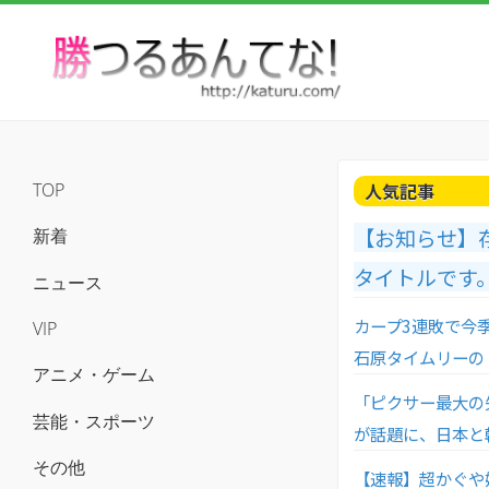
人気記事
TOP
【お知らせ】
新着
タイトルです
ニュース
カープ3連敗で今
VIP
石原タイムリーの
アニメ・ゲーム
「ピクサー最大の
芸能・スポーツ
が話題に、日本と
その他
【速報】超かぐや