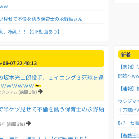
ｗｗ
ツ見せて不倫を誘う保育士の永野紬さん
乳、横乳！！【GIF動画あり】
新着
8-07 22:40:13
【朗報】
開始へww
の坂本光士郎投手、１イニング３死球を達
ｗｗｗｗｗｗｗ
【速報】
スタジアム
(前回 1位)
ウシジマ
で半ケツ見せて不倫を誘う保育士の永野紬
十万稼げ
8/7 セ順
幕府
(前回 2位)
【遊戯王O