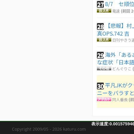
8/7 セ順位
27
竜速
(前回 2
【悲報】村上宗
28
真OPS.742 吉
日刊やきう
海外「ある
29
な症状「日本語
どんぐりこ
平凡JKが
30
ニーをバラす
同人番長
(前
表示速度:0.00157594
Copyright 2009/05 - 2026 katuru.com