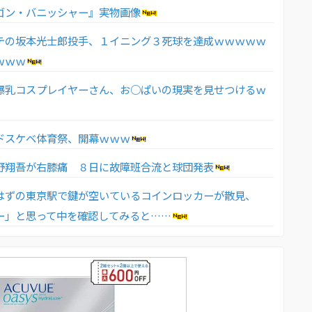
ゴン・バニッシャー』実物画像
テの坂本光士郎投手、１イニング３死球を達成ｗｗｗｗｗ
ｗｗｗ
爆乳コスプレイヤーさん、お○ぱいの現実を見せつけるｗ
ドスケベ体育祭、開幕ｗｗｗ
野翔吾が右膝痛 ８日に故障班合流と球団発表
はずの東京駅で鍵が空いているコインロッカーが散見、
ー」と思って中を確認してみると……