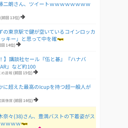
藤二朗さん、ツイートｗｗｗｗｗｗｗｗ
(前回 13位)
ずの東京駅で鍵が空いているコインロッカ
ラッキー」と思って中を確
前回 14位)
元！】講談社セール『伍と碁』『ハナバ
TAR』など約100
とめ速報
(前回 15位)
かに超えた最高のIcupを持つ超一般人が
！
宝画像庫
(前回 16位)
木奈々(38)さん、豊満バストの下着姿がス
ｗｗｗｗｗ